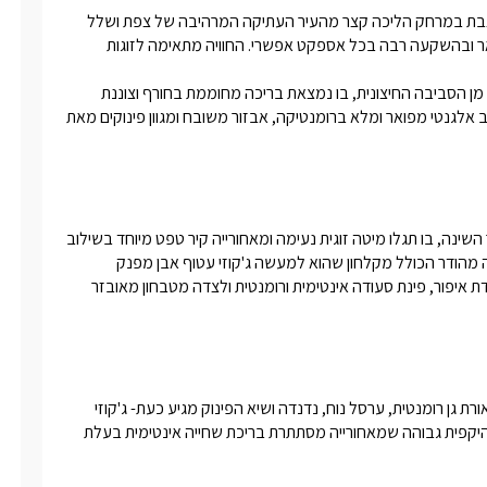
סוויטה פרטית, יוקרתית ורומנטית, מתאימה לשומרי מסורת בלבד וניצבת במרחק הליכה קצר מהעיר העתיקה המרהיבה של צפת ושלל 
האטרקציות בסביבה הקרובה. סוויטת סבסטי מתהדרת בעיצוב מפואר ובהשקעה רבה בכל אספקט אפשרי. החוויה מתאימה לזוגות 
גן פרטי מעוצב יקבל את פניכם כשהוא עטוף בצמחייה ומנתק אתכם מן הסביבה החיצונית, בו נמצאת בריכה מחוממת בחורף וצוננת 
בקיץ, לצידה מגוון פינות אירוח. פנים הסוויטה ילווה את מבטכם בעיצוב אלגנטי מפואר ומלא ברומנטיקה, אבזור משובח ומגוון פינוקים מאת 
בפנים הסוויטה תיהנו מעיצוב יוקרתי שמתחיל כבר עם כניסתם לחדר השינה, בו תגלו מיטה זוגית נעימה ומאחורייה קיר טפט מיוחד בשילוב 
עם תאורה מדויקת היוצר אווירת יוקרה ועיצוב ייחודי. תיהנו מחדר רחצה מהודר הכולל מקלחון שהוא למעשה ג'קוזי עטוף אבן מפנק 
במיוחד, חדר שינה בו תמצאו מסך LCD המחובר לערוצי HOT, קומודת איפור, פינת סעודה אינטימית ורומנטית ולצדה מטבחון מאובזר 
במתחם החוץ תיהנו ממדשאות גדולות ומטופחות, צמחייה עשירה, תאורת גן רומנטית, ערסל נוח, נדנדה ושיא הפינוק מגיע כעת- ג'קוזי 
ספא ענק ומקצועי המתאים ל-5 אנשים ובנוסף, מתחם מגודר בגדר היקפית גבוהה שמאחורייה מסתתרת בריכת שחייה אינטימית בעלת 