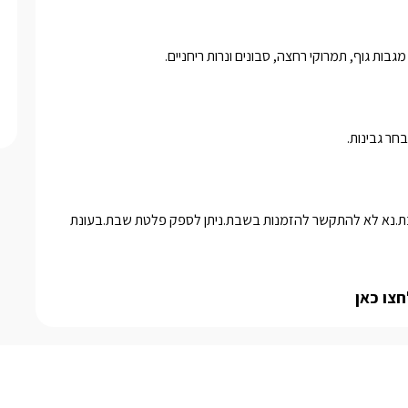
גבות גוף, תמרוקי רחצה, סבונים ונרות ריחניים.
ר גבינות. 
המקום הינו לציבור שומר המסורת בלבד.לא ניתן להדליק מנגל בשבת.נא לא להתקשר להזמנות בשבת.ניתן לספק פלטת שבת.בעונת 
חצו כאן