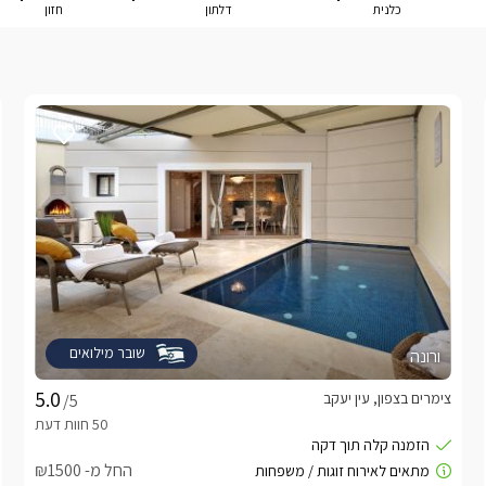
כלנית
דלתון
חזון
שובר מילואים
ורונה
צימרים בצפון, עין יעקב
/5
החל מ- ₪1500