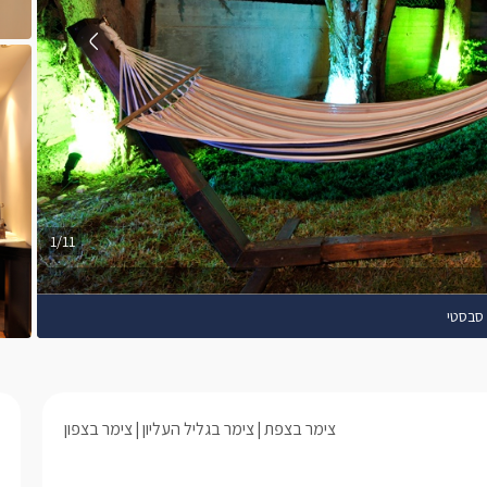
1/11
 סבסטי
צימר בצפת
צימר בגליל העליון
צימר בצפון