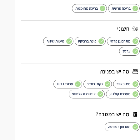
בריכה פרטית
בריכה מחוממת
חיצוני
מתחם גן פרטי
פינת ברביקיו
מיטות שיזוף
ערסל
מה יש בפנים?
מיזוג אויר
גקוזי בחדר
ערוצי HOT
מערכת קולנוע
אינטרנט אלחוטי
מה יש במטבח?
מטבחון בסוויטה