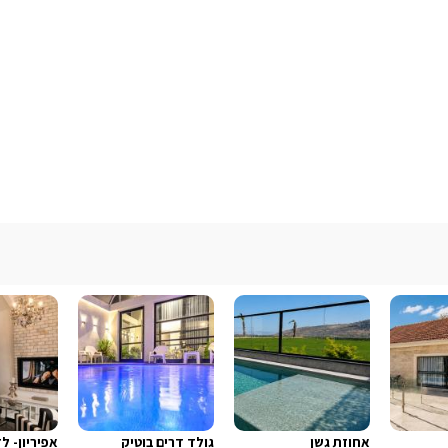
אחוזת גשן
גולד דרים בוטיק
אפיריון- ל