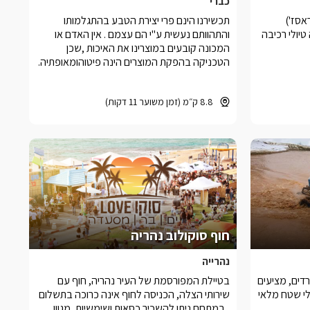
כברי
אסז')
תכשירנו הינם פרי יצירת הטבע בהתגלמותו
טיולי רכיבה
והתהוותם נעשית ע''י הם עצמם . אין האדם או
המכונה קובעים במוצרינו את האיכות ,שכן
הטכניקה בהפקת המוצרים הינה פיטוהומאופתיה.
8.8 ק״מ (זמן משוער 11 דקות)
חוף סוקולוב נהריה
נהרייה
רדים, מציעים
בטיילת המפורסמת של העיר נהריה, חוף עם
לי שטח מלאי
שירותי הצלה, הכניסה לחוף אינה כרוכה בתשלום
, במתחם ניתן להשכיר כסאות ושימשיות, מגוון