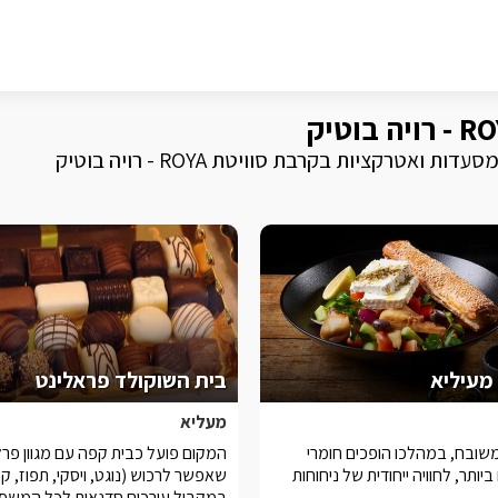
רקציות בקרבת סוויטת ROYA - רויה בוטיק
מעיליא
בית השוקולד פראלינט
מעליא
משובח, במהלכו הופכים חומרי
המקום פועל כבית קפה עם מגוון פרל
יותר, לחוויה ייחודית של ניחוחות
שאפשר לרכוש (נוגט, ויסקי, תפוז, קפ
במקביל עורכים סדנאות לכל המשפ