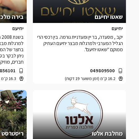
שאטו יחיעם
בירה מלכ
יחיעם
יחיעם
יקב , מסעדה, בר יין ומעדניית גורמה. בין רכסי הרי
ב
הגליל המערבי ולמרגלות מבצר יחיעם העתיק
למרגלות מבצר 
ממוקם "שאטו יחיעם".
בחצר של המב
ניתן לבקר בסו
חברים, מוזיקה
856101
049809500
16.2 ק״מ (זמן משוער 19 דקות)
16.3 ק״מ (זמן משוער 20 דקות)
מחלבת אלטו
ריסטרסט -