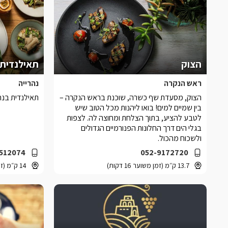
הצוק
תאילנדית
ראש הנקרה
נהרייה
הצוק, מסעדת שף כשרה, שוכנת בראש הנקרה –
תאילנדית בנ
בין שמיים למים! בואו ליהנות מכל הטוב שיש
לטבע להציע, בתוך הצלחת ומחוצה לה. לצפות
בגלי הים דרך החלונות הפנורמיים הגדולים
ולשכוח מהכול.
512074
052-9172720
13.7 ק״מ (זמן משוער 16 דקות)
14 ק״מ (זמן משוער 20 דקות)