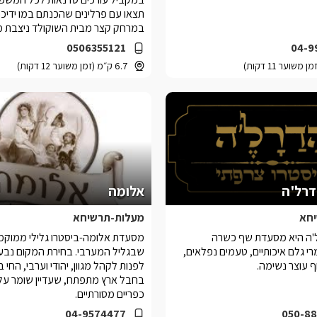
תצאו עם פרלינים שהכנתם במו ידיכם
במרחק קצר מבית השוקולד ניצבת מ
צלבנית עתיקה מהמ
0506355121
04-9
דה-רואה (ארמון המלך בצרפתית), 
6.7 ק״מ (זמן משוער 12 דקות)
החוויה האירופאית.
רל'ה
אלומה
חא
מעלות-תרשיחא
ה היא מסעדת שף כשרה
מסעדת אלומה-ביסטרו גלילי ממוק
 גלם איכותיים, טעמים נפלאים,
שבגליל המערבי. בחירת המקום נבע
ף עוצר נשימה.
לפנות לקהל מגוון, יהודי וערבי, החי 
בחבל ארץ מתפתח, שעדיין שומר על 
כפריים מסורתיים.
04-9574477
050-88