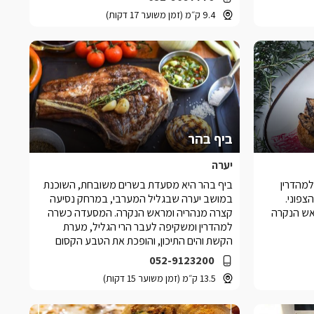
9.4 ק״מ (זמן משוער 17 דקות)
ביף בהר
יערה
למהדרין
ביף בהר היא מסעדת בשרים משובחת, השוכנת
צפוני.
במושב יערה שבגליל המערבי, במרחק נסיעה
אש הנקרה
קצרה מנהריה ומראש הנקרה. המסעדה כשרה
למהדרין ומשקיפה לעבר הרי הגליל, מערת
הקשת והים התיכון, והופכת את הטבע הקסום
לחלק בלתי נפרד מהתפאורה של המקום.
052-9123200
13.5 ק״מ (זמן משוער 15 דקות)