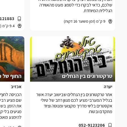
שלכם, כדאי לבקרו כדי לספוג מעט מהאווירה
הגלילית המיוחדת.
121883
9 ק״מ (זמן משוער 16 דקות)
9.4 ק״מ (זמן משוער 17 דקות)
טרקטורונים בין הנחלים
החוף של מ
יערה
אכזיב
אתר טרקטורונים בין הנחלים שבישוב יערה אשר
הכניסה לחוף
בגליל המערבי מציע לכם מגוון רחב של טיולי
שם מציע רביצ
אקסטרים בליווי מדריך מקצועי ומנוסה וציוד
את הזמן. בש
מתקדם ובטוח.
מגיעים בלי 
להימנע מאוכל
לאפשרות הטוב
052-9123206