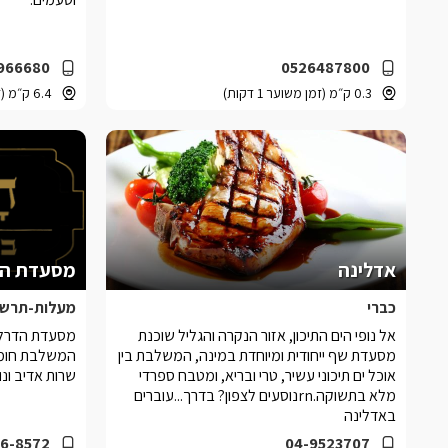
966680
0526487800
0.3 ק״מ (זמן משוער 1 דקות)
6.4 ק״מ (זמן משוער 11 דקות)
אדלינה
מסעדת הד
כברי
מעלות-תרשי
אל נופי הים התיכון, אזור הנקרה והגליל שוכנת
מסעדת הדרל'
מסעדת שף ייחודית ומיוחדת במינה, המשלבת בין
המשלבת חומרי
אוכל ים תיכוני עשיר, טרי ובריא, ומטבח ספרדי
שרות אדיב ונו
מלא בתשוקה.rnנוסעים לצפון? בדרך...עוברים
באדלינה
6-8572
04-9523707