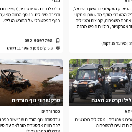
חא
כברי
 הפארק האקולוגי הראשון בישראל,
בי"ס לרכיבה ספורטיבית (קפיצות ודר
יל המערבי מוקף מדשאות ומתקני
ורכיבה טיפולית. בנוסף החווה מציעה 
 אתכם משפחות, קבוצות ומטיילים
בנוף הפסטורלי של החורש הגלילי.
 אטרקציות, בילויים ונופש מהנה
052-9097798
8.8 ק״מ (זמן משוער 11 דקות)
ליל וקרטינג האגם
טרקטורוני נוף הורדים
חא
כפר ורדים
ים מאתגרים | מסלולים רומנטיים
טרקטורוני נוף הורדים שביישוב כפר ו
ולים רגועים למשפחות
לכם חווית אקסטרים מופלאה עם טיו
אדרנלין בטבע גלילי.