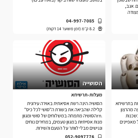
. אגב,
צודה
אה ה-12 המכונה שאטו
04-997-7085
להשלמת
8.2 ק״מ (זמן משוער 14 דקות)
הסושייה
מעלות-תרשיחא
מת בתרשיחא
הסושיה הינה רשת אסיאתית באוירה עירונית
ה מהרצון
קלילה שהביאה את בשורת ה"סושי לכל כיס"
בשכנות
.rnהסושיה מתמחה במשלוחים של סושי ומגוון
מאפיינים
מנות אסייתיות במגוון טעמים, במחירים נוחים
ונגישים מבלי לוותר על הטעם והשירות.
052-9097776