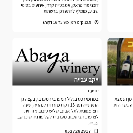
דוכני פוד טראק, אמבטיית קרח, אירועים בסופי
שבוע, מומלץ להתעדכן ברשתות.
12.8 ק״מ (זמן משוער 16 דקות)
ייקב עבייה
יחיעם
ברמן הנמצא
במרומי רכס בגליל המערבי המערבי, בקצה גן
 גשר הזיו.
התעשייה תפן 15 דקות מזרחית לנהריה, שעה
וחצי צפונית לתל-אביב, שליש סיבוב מזרחית
לצרפת, חצי סיבוב מערבית לקליפורניה שוכן יקב
עבייה.
0527282917