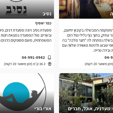
ה
נסיב
כפר יאסיף
שנת 2008 התמקמה המבשלה בקיבוץ יחיעם,
מסעדת נסיב הינה מסעדת דגים, פירו
עתיק, בתוך נוף גלילי מול הים.
ובשרים. מול המסעדה נמצאת חנות 
שלה נפתחה לה "חצר מלכה" בה
המשפחתית, משם מסופקים הדגים הט
פי שבוע ולהינות מאווירה שלווה עם
 ובירה טרייה.
04-991-0942
04-9
16.3 ק״מ (זמן משוער 20 דקות)
 מעדניה, אוכל, חברים
אורי בורי