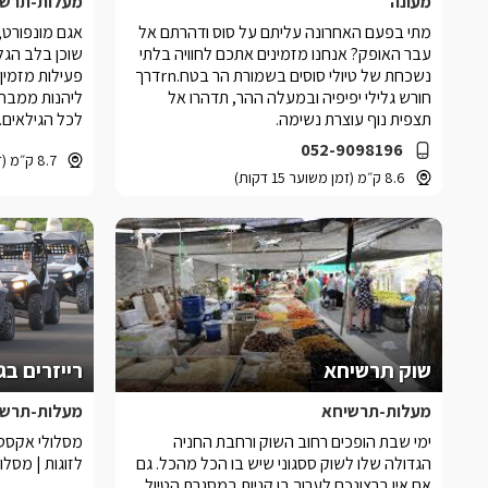
מעונה
מעלות-תרשי
מתי בפעם האחרונה עליתם על סוס ודהרתם אל
אגם מונפורט,
עבר האופק? אנחנו מזמינים אתכם לחוויה בלתי
שוכן בלב הגל
נשכחת של טיולי סוסים בשמורת הר בטח.rnדרך
פעילות מזמין
חורש גלילי יפיפיה ובמעלה ההר, תדהרו אל
ליהנות ממבחר
תצפית נוף עוצרת נשימה.
לכל הגילאים.
052-9098196
8.7 ק״מ (זמן משוער 15 דקות)
8.6 ק״מ (זמן משוער 15 דקות)
שוק תרשיחא
רייזרים בג
מעלות-תרשיחא
מעלות-תרשי
ימי שבת הופכים רחוב השוק ורחבת החניה
מסלולי אקסטר
הגדולה שלו לשוק ססגוני שיש בו הכל מהכל. גם
לזוגות | מסל
אם אין ברצונכם לערוך בו קניות במסגרת הטיול