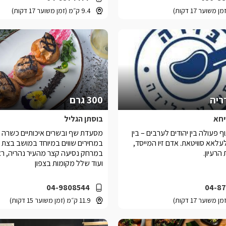
9.4 ק״מ (זמן משוער 17 דקות)
ריה
300 גרם
חא
בוסתן הגליל
ף פעולה בין יהודים לערבים – בין
מסעדת שף ובשרים איכותיים כשרה 
עלאא סוויטאת. אדם זיו המייסד,
במחירים שווים במיוחד במושב בצת ה
הרעיון.
במרחק נסיעה קצר מהעיר נהריה, ר
ועוד שלל מקומות בצפון
04-9808544
04-87
11.9 ק״מ (זמן משוער 15 דקות)