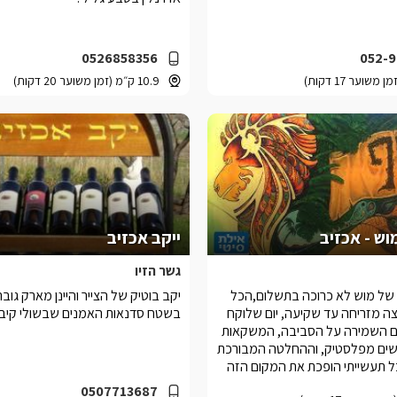
0526858356
052-9
10.9 ק״מ (זמן משוער 20 דקות)
וש - אכזיב
ייקב אכזיב
גשר הזיו
 של מוש לא כרוכה בתשלום,הכל
יקב בוטיק של הצייר והיינן מארק גו
ה מזריחה עד שקיעה, יום שלוקח
בשטח סדנאות האמנים שבשולי קיבוץ
ם השמירה על הסביבה, המשקאות
קשים מפלסטיק, וההחלטה המבורכת
 תעשייתי הופכת את המקום הזה
ה ביותר מבין מסעדות החוף של
0507713687