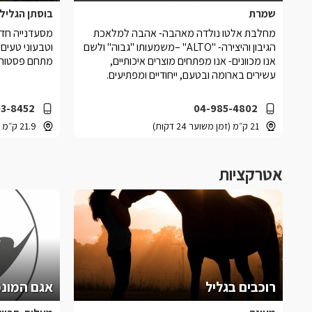
שמרת
בוסתן הגליל
מחלבת אלטו נולדה מאהבה- אהבה למלאכת
מסעדנייה חדש
הגיבון והיצירה- "ALTO" –משמעותו "גבוה" ולשם
וטבעוני טעים
אנו מכוונים- אנו מפתחים מוצרים איכותיים,
מתחם פסטורלי
עשירים בארומה ובטעם, ייחודיים ומפתיעים.
03-8452
04-985-4802
21 ק״מ (זמן משוער 24 דקות)
21.9 ק״מ (זמן משוער 25 דקות)
אטרקציות
רוכבים בגליל
אגם המונפ