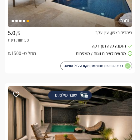
ורונה
צימרים בצפון, עין יעקב
/5
החל מ- ₪1500
בריכה פרטית מחוממת מקורה לכל סוויטה
שובר מילואים