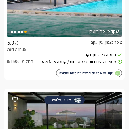
שקד סוויטת בוטיק
צימר בצפון, עין יעקב
/5
החל מ- ₪1500
גקוזי ספא מפנק ובריכה מחוממת ומקורה
שובר מילואים