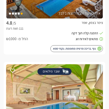
אלין-סוויטת יוקרה לזוגות בלבד
צימר בצפון, שפר
/5
החל מ- ₪1000
נוף. בריכה פרטית מחוממת. גקוזי ספא
שובר מילואים