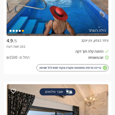
הילת השחר
צימר בצפון, עין יעקב
/5
החל מ- ₪1500
בריכה פרטית מחוממת מקורה וגקוזי ספא לכל סוויטה
שובר מילואים