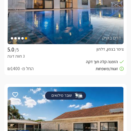
דרים בוטיק
צימר בצפון, דלתון
/5
החל מ- ₪1400
שובר מילואים