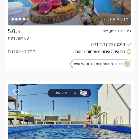
אדל אחוזת יוקרה
צימרים בצפון, שפר
/5
החל מ- ₪1100
בריכה מחוממת מקורה וגקוזי ספא
שובר מילואים