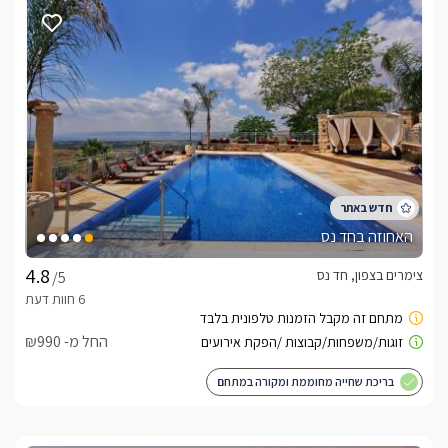
לילדים/ ספה נפתחת ללינה הילדים ומטבחון מאובזר הכולל מקרר, 
מיקרוגל, מכונת קפה, פלטת שבת, קומקום חשמלי ועוד. 
מתחם חוץ משותף
במתחם המשותף לכל ארבעת הסוויטות תיהנו מחצר מפנקת 
ומטופחת, בריכת שחייה באורך 15 מטר(!) הארוכה ביותר בחד נס, 
ג'קוזי ספא גדול ומקצועי, מיטות שיזוף פזורות סביב, ערסל גן, פינות 
ישיבה ותאורת לילה נעימה.*בעזרת מחיצה תוכלו ליהנות מפרטיות 
מלאה בבריכת השחייה. בהורדת מחיצות הבריכה היא תתחלק 
לשלושה בריכות אישיות, 2 הבריכות הקיצוניות יהיו 
האחוזה בחד נס
באורך 4.5x3 והאמצעית 6x3. תקף לכל הסוויטות.בנוסף תיהנו 
מחדר אוכל עם מטבח חיצוני מאובזר וחדר משחקים מהנה במיוחד 
צימרים בצפון, חד נס
/5
שם מחכים לכם שולחנות משחק כדורגל, פינג פונג וסנוקר!
התחדשנו במתחם בבריכת שחייה נוספת ומחוממת.
החל מ- ₪990
כלול באירוח
בריכת שחייה מחוממת ומקורה במתחם
אורחי המקום יהנו מפינוקים טעימים דוגמת פלטת פירות העונה, 
שוקולדים משובחים, פופקורן ובקבוק יין איכותי.בתוספת תשלוםניתן 
ליהנות מארוחות שף איכותיות בהזמנה מראש.טיפולי ספא ועיסויים 