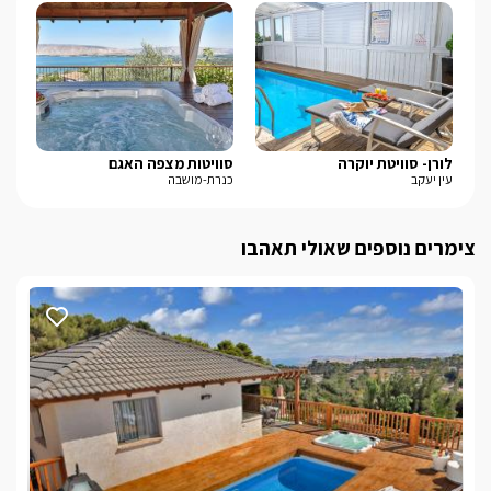
לורן- סוויטת יוקרה
סוויטות מצפה האגם
פי
עין יעקב
כנרת-מושבה
חד 
צימרים נוספים שאולי תאהבו