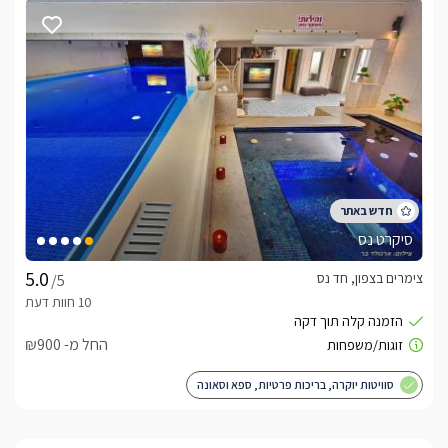
מקצועיים ניתנים להזמנה ישירות לסוויטה.
לצפייה באטרקציות ומסעדות בקרבת אחוזת ריצ'מונד
-
לחצו כאן
סיקרט נס
צימרים בצפון, חד נס
/5
החל מ- ₪900
סוויטות יוקרה, בריכות פרטיות, ספא וסאונה