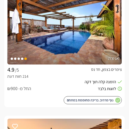
אניצ'ה
צימרים בצפון, חד נס
/5
החל מ- ₪900
נוף מרהיב. בריכה מחוממת במתחם