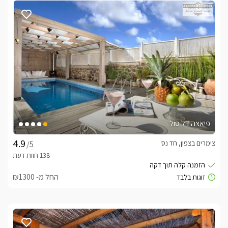
פיאצה דל סול
צימרים בצפון, חד נס
/5
החל מ- ₪1300