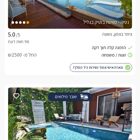
נסיה - סוויטת בוטיק בגליל
צימר בצפון, נטועה
/5
החל מ- ₪2500
מארח אישי צמוד ושירות כיד המלך!
שובר מילואים