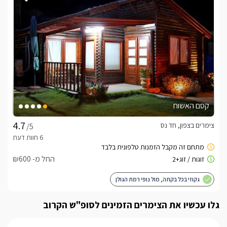
קסם האשוח
צימרים בצפון, חד נס
/5
החל מ- ₪600
גקוזי בכל בקתה, מול נופי רמת הגולן
גלו עכשיו את הצימרים הזמינים לסופ"ש הקרוב