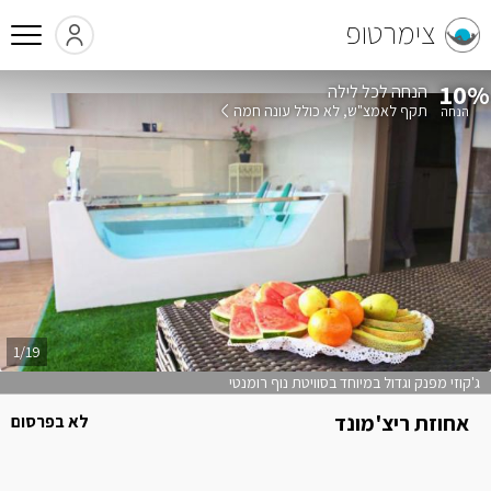
צימרטופ
10%
הנחה לכל לילה
תקף לאמצ"ש
לא כולל עונה חמה
1/19
ג'קוזי מפנק וגדול במיוחד בסוויטת נוף רומנטי
אחוזת ריצ'מונד
לא בפרסום