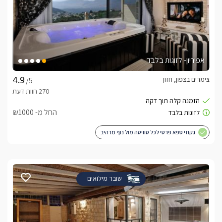
אפיריון- לזוגות בלבד
צימרים בצפון, חזון
/5
החל מ- ₪1000
גקוזי ספא פרטי לכל סוויטה מול נוף מרהיב
שובר מילואים