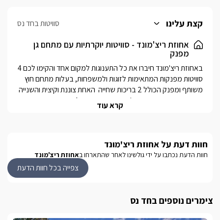
קצת עלינו
סוויטות בחד נס
אחוזת ריצ'מונד - סוויטות יוקרתיות עם מתחם גן
מפנק
באחוזת ריצ'מונד חיברו את כל התענוגות למקום אחד והקימו לכם 4 
סוויטות מפנקות המתאימות לזוגות ולמשפחות, בעלות מתחם חוץ 
משותף ומפנק הכולל 2 בריכות שחייה  האחת צוננת וקיצית והשנייה 
חדשה ומחוממת ובנוסף ג'קוזי ספא מקצועי ולוהט.מושב חד נס 
קרא עוד
נמצא במרחק 5 דקות נסיעה מחופי הכנרת ומספר דקות בלבד 
ממגוון טיולי טרקטורונים, ג'יפים וסוסים, שייט קיאקים/סירות קאנו, 
מסלולי הליכה במים, מסעדות משובחות, קטיף פירות ועוד.
חוות דעת על אחוזת ריצ'מונד
חוות הדעת נכתבו על ידי גולשינו לאחר שהתארחו ב
אחוזת ריצ'מונד
מבט פנים על הסוויטות
צפייה בכל חוות הדעת
באחוזה תיהנו מ-4 סוויטות יוקרתיות ונעימות, כל אחת מהן מותאמת 
להרכב חופשה שונה.בכל הסוויטות תיהנו ממיטה זוגית מפנקת, 
צימרים נוספים בחד נס
מסך LCD עם חיבור לערוצי הלוויין, ג'קוזי גדול ומפנק, חדר שינה 