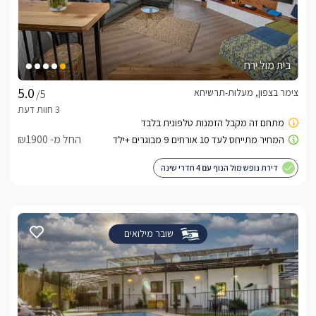
בית מול ירח
צימר בצפון, מעלות-תרשיחא
/5
החל מ- ₪1900
דירת נופש מול הנוף עם 4 חדרי שינה
שובר מילואים