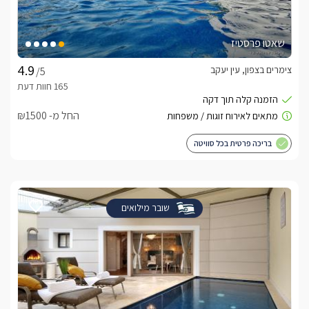
שאטו פרסטיז
צימרים בצפון, עין יעקב
/5
החל מ- ₪1500
בריכה פרטית בכל סוויטה
שובר מילואים