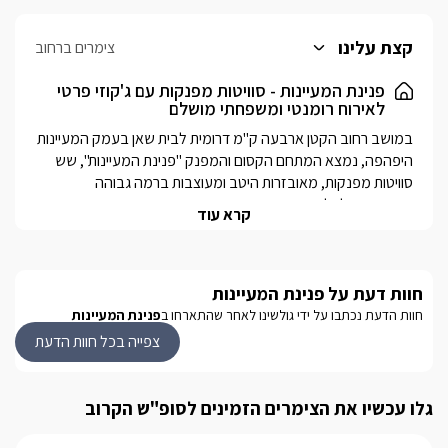
קצת עלינו
צימרים ברחוב
פנינת המעיינות - סוויטות מפנקות עם ג'קוזי פרטי
לאירוח רומנטי ומשפחתי מושלם
במושב רחוב הקטן ארבעה ק"מ דרומית לבית שאן בעמק המעיינות 
היפהפה, נמצא המתחם הקסום והמפנק "פנינת המעיינות", שש 
סוויטות מפנקות, מאובזרות היטב ומעוצבות ברמה גבוהה 
קרא עוד
לכל הסוויטות ג'קוזי מפנק פנימי פרטי ורומנטי ומתחם גן משותף 
ומטופח ובו בריכת שחייה סביבה מיטות שיזוף נוחות, ערסל נדנדה, 
פינות ישיבה ופינת ברביקיו.המיקום של המתחם נפלא ומגוון 
חוות דעת על פנינת המעיינות
אטרקציות כיפיות נמצאות בקרבתו, מסלולי טיולים, רכיבה, גן 
השלושה (הסחנה) ועוד.
חוות הדעת נכתבו על ידי גולשינו לאחר שהתארחו ב
פנינת המעיינות
צפייה בכל חוות הדעת
הסוויטות המעוצבות והמפנקות
במתחם שוכנות 6 סוויטות מפוארות מעוצבות בצורה רומנטית אך גם 
גלו עכשיו את הצימרים הזמינים לסופ"ש הקרוב