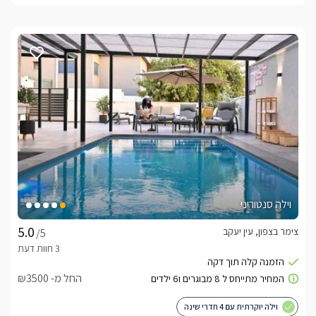
וילה סנטוריני
צימר בצפון, עין יעקב
/5
החל מ- ₪3500
וילה יוקרתית עם 4 חדרי שינה