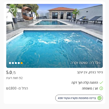
פברז’ה- סוויטת יוקרה
צימר בצפון, עין יעקב
/5
החל מ- ₪1800
בריכה מחוממת מקורה וגקוזי ספא