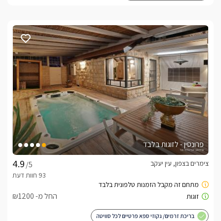
פרונסין - לזוגות בלבד
צימרים בצפון, עין יעקב
/5
החל מ- ₪1200
בריכת זרמים/ גקוזי ספא פרטיים לכל סוויטה