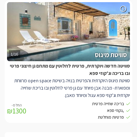
בגודל 4/6 , מיטות שיזוף, פינת אוכל לזוג מול הנוף, תאורה צבעונית,
גינה מטופחת עם צמחים ופרחים צבעוניים.
סוויטת מיגוס
1/16
סוויטה חדשה ויוקרתית, פרטית לחלוטין עם מתחם גן חיצוני פרטי
ובו בריכה וג'קוזי ספא
סוויטת מיגוס היוקרתית והפרטית בנויה בשיטת open space מרווחת
ומפוארת- מבנה אבן מיוחד עם גן פרטי לחלוטין ובו בריכת שחייה
יוקרתית וג'קוזי ספא עגול ומיוחד מאבן.
בריכה שחייה פרטית
₪1300
בסוויטה תיהנו ממיטה זוגית מפורזלת עדינה ויפה בצבע לבן עטופה
,גקוזי ספא
מצעים לבנים ורכים, לצידה ארון, בסוויטה גם 2 כורסאות מעוצבות
פרטיות מוחלטת
בצבע ירוק ומיוחד, עם שני שולחנות קפה יוקרתיים, בחדר מסך LCD עם
חיבור לסלקום tv, חדר רחצה מפנק ומרווח עם מגבות רכות וחלוקי