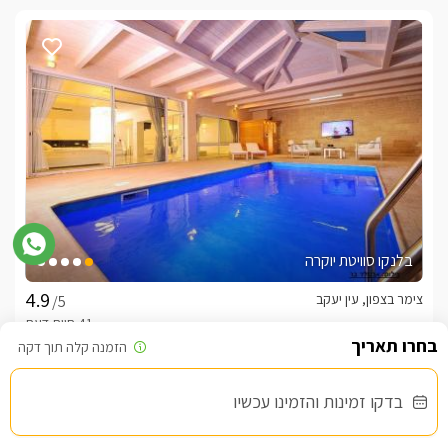
בלנקו סוויטת יוקרה
צימר בצפון, עין יעקב
/5
החל מ- ₪1600
בדקו זמינות והזמינו עכשיו
פרטיות מוחלטת. בריכה מחוממת ומקורה