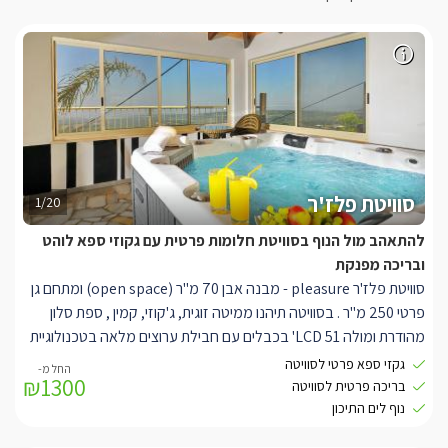
סוויטת פלז'ר
1/20
להתאהב מול הנוף בסוויטת חלומות פרטית עם גקוזי ספא לוהט
ובריכה מפנקת
סוויטת פלז'ר pleasure - מבנה אבן 70 מ"ר (open space) ומתחם גן
פרטי 250 מ"ר . בסוויטה תיהנו ממיטה זוגית, ג'קוזי, קמין , ספת סלון
מהודרת ומולה LCD 51' בכבלים עם חבילת ערוצים מלאה בטכנולוגיית
HD, חיבור USB, מערכת הגברה ונגן DVD , חדר רחצה מפנק עם ראש
גקזי ספא פרטי לסוויטה
₪1300
גשם גדול, פינת אוכל, מיזוג אוויר ומטבח מאובזר הכולל מיקרוגל,
בריכה פרטית לסוויטה
מקרר, מכונת קפה נספרסו וכלי מטבח. בגן הפרטי של הסוויטה תהנו
נוף לים התיכון
מג'קוזי ספא מפנק ומקורה הניצב מול נוף פתוח, בריכת שחייה פרטית