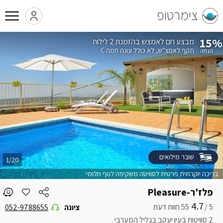
צימרטופ
15%
בהזמנת 2 לילות
תקף לאמצ"ש
לא כולל עונה חמה
שובר מילואים
1/20
בריכה יוקרתית פרטית לסוויטה משקיפה לנוף חלומי
פלז'ר-Pleasure
4.7
5 /
ציונה
052-9788655
2 סוויטות בעין יעקב בגליל המערבי