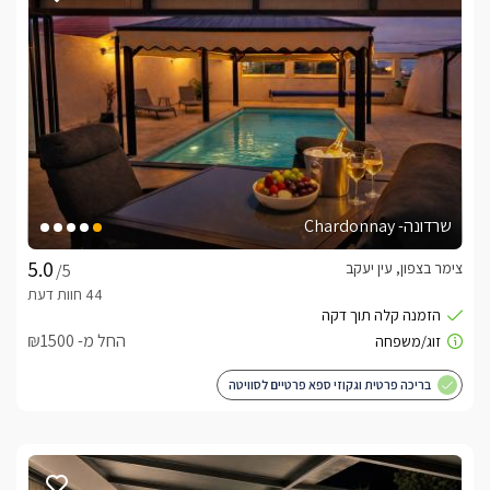
נוף מהמתחם
שני מתחמים נפרדים לחלוטין, עם מתחמי גן המשקיפים אל האופק 
הגלילי שגובל בים התיכון, היערות הפראיים והחורשים, המטעים 
ושדות המרעה. 
בחורף
שרדונה- Chardonnay
בעונת החורף במיגוס -תגלו ג'קוזי ספא בנוי ועגול סביבו חלוקים 
צימר בצפון, עין יעקב
/5
בעונת החורף בפלז'ר -תהנו מג'קוזי ספא לוהט ומקורה, וכן מגוון 
פינוקים עונתיים בתוך הסוויטות - מצעי פוך, שתייה חמה, פינוקים 
מפתיעים.ובנוסף, ג'קוזי פנימי עגול, מפנק ויוקרתי.
החל מ- ₪1500
בריכה פרטית וגקוזי ספא פרטיים לסוויטה
כלול באירוח
האורחים מוזמנים להתכבד משלל הפינוקים המונחים בסוויטה: 
בקבוק יין משובח,  קפסולות קפה וסוגי קפה נוספים, חלב,  
חטיפים.חדר הרחצה כולל חלוקי רחצה, נעלי ספא, מגבות רחצה, 