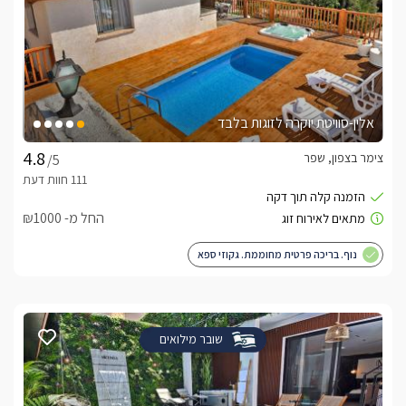
אלין-סוויטת יוקרה לזוגות בלבד
צימר בצפון, שפר
/5
החל מ- ₪1000
נוף. בריכה פרטית מחוממת. גקוזי ספא
שובר מילואים