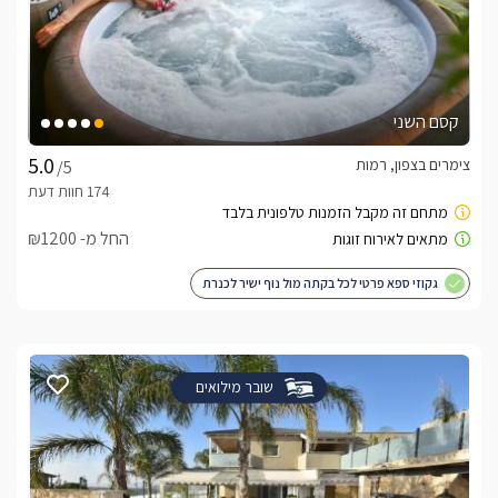
קסם השני
צימרים בצפון, רמות
/5
החל מ- ₪1200
גקוזי ספא פרטי לכל בקתה מול נוף ישיר לכנרת
שובר מילואים