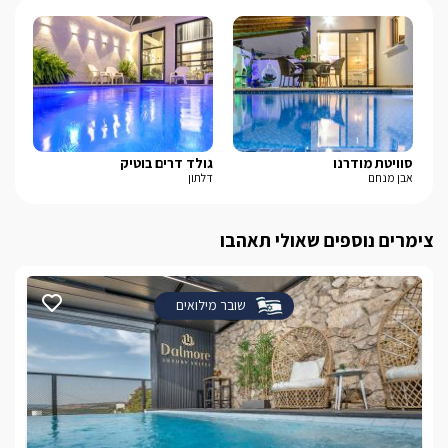
סוויטת מודרנו
גולד דרים בוטיק
בל-
אבן מנחם
דלתון
נוף
צימרים נוספים שאולי תאהבו
שובר מילואים