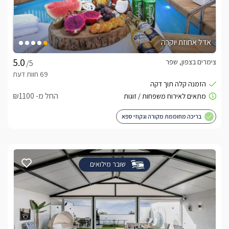
אדל אחוזת יוקרה
צימרים בצפון, שפר
/5
החל מ- ₪1100
בריכה מחוממת מקורה וגקוזי ספא
שובר מילואים