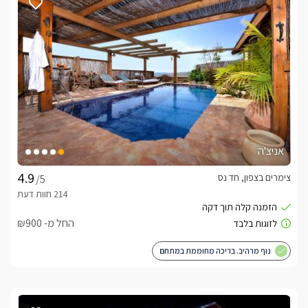
אניצ'ה
צימרים בצפון, חד נס
/5
החל מ- ₪900
נוף מרהיב. בריכה מחוממת במתחם