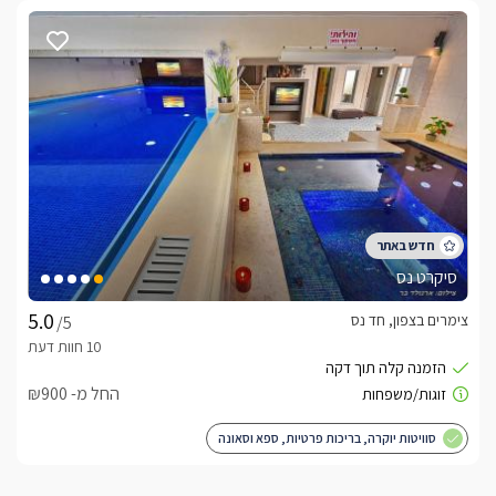
מטבחון מאובזר: מיני־בר עשיר, קפסולות קפה, שתייה קלה, מים 
חדר רחצה פרטי עם מקלחון, מגבות איכותיות, חלוקי רחצה, מוצרי 
טיפוח ונעלי ספא
סיקרט נס
צימרים בצפון, חד נס
/5
מה תמצאו במתחם החוץ החלומי?
החל מ- ₪900
סוויטות יוקרה, בריכות פרטיות, ספא וסאונה
בפסגת חד נס תיהנו מנוף פתוח ומרהיב לכנרת ולהרי הגליל, בזכות 
המיקום הייחודי בקצה היישוב השקט והתיירותי. במרחק של כ־7 