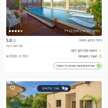
נסיה - סוויטת בוטיק בגליל
צימר בצפון, נטועה
/5
החל מ- ₪2500
מארח אישי צמוד ושירות כיד המלך!
שובר מילואים