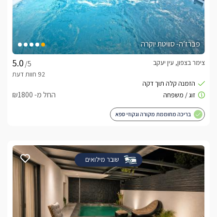
פברז’ה- סוויטת יוקרה
צימר בצפון, עין יעקב
/5
החל מ- ₪1800
בריכה מחוממת מקורה וגקוזי ספא
שובר מילואים