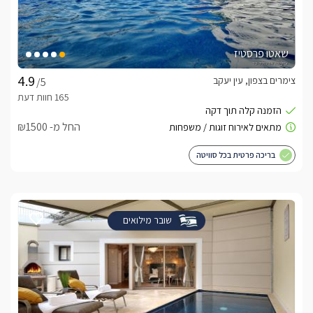
שאטו פרסטיז
צימרים בצפון, עין יעקב
/5
החל מ- ₪1500
בריכה פרטית בכל סוויטה
שובר מילואים