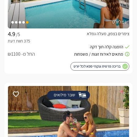
גמליורט
צימרים בצפון, מעלה גמלא
/5
החל מ- ₪1100
בריכה פרטית וגקוזי ספא לכל יורט
שובר מילואים