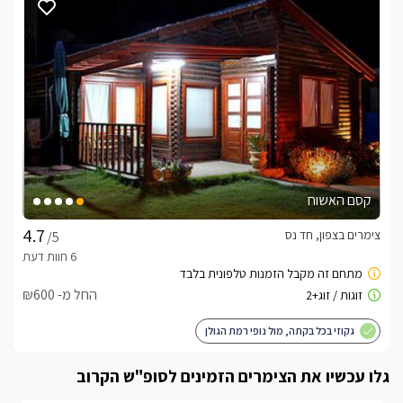
קסם האשוח
צימרים בצפון, חד נס
/5
החל מ- ₪600
גקוזי בכל בקתה, מול נופי רמת הגולן
גלו עכשיו את הצימרים הזמינים לסופ"ש הקרוב