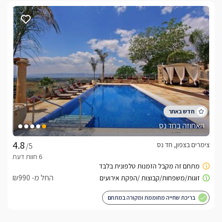
דקות בלבד מחופי הכנרת – מחכה לכם חופשה זוגית מלאה ביופי, 
שלווה ורומנטיקה.
האם מתאים לאירוח בחורף?
בחורף הקר מחכה לכם חופשה זוגית חמימה במיוחד – עם בריכה 
פרטית מחוממת ומקורה שתשאיר אתכם בתוך חלום.
כלול באירוח
האחוזה בחד נס
מיני־בר עשיר:2 פחיות קולה 2 פחיות זירות 2 בקבוקי מים קטנים , 
צימרים בצפון, חד נס
/5
אינטרנט חופשי WiFi וחניה פרטית
החל מ- ₪990
בריכת שחייה מחוממת ומקורה במתחם
איזה ארוחות ותוספות ניתן להזמין?
בתיאום מראש ובתוספת תשלום ניתן להזמין ארוחות בוקר עשירות 