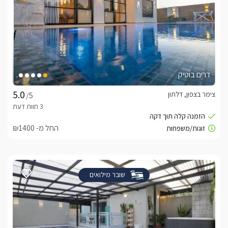
דרים בוטיק
צימר בצפון, דלתון
/5
החל מ- ₪1400
שובר מילואים