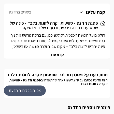
קצת עלינו
צימרים בחד נס
פסגת חד נס - סוויטות יוקרה לזוגות בלבד - פינה של
שקט עם בריכה פרטית ורגעים של רומנטיקה
חולמים על חופשה רומנטית רק לשניכם, עם בריכה פרטית מול נוף 
קסום ושירות אישי עד לפרטים הקטנים?במתחם פסגת חד נס תגלו 
פינה ייחודית לזוגות בלבד – מקום שבו היוקרה פוגשת את השקט, 
קרא עוד
במתחם 2 סוויטות המעוצבות במבנה אבן ייחודי, מעניקות תחושת 
אינטימיות מוחלטת, עם פרטיות מלאה ואווירה חמה שמזמינה 
להתקרב, לנוח וליהנות זה מזו. המתחם ממוקם בקצה היישוב חד 
נס, במרחק דקות מחופי הכנרת – שילוב מושלם של טבע, שלווה 
חוות דעת על פסגת חד נס - סוויטות יוקרה לזוגות בלבד
חוות הדעת נכתבו על ידי גולשינו לאחר שהתארחו ב
פסגת חד נס - סוויטות
יוקרה לזוגות בלבד
בכל סוויטה מחכה לכם עולם קטן של פרטיות ורוגע – עם בריכה 
צפייה בכל חוות הדעת
אישית משלכם מחוממת ומקורה בעונת החורף, השוכנת בלב חצר 
אינטימית ומעוצבת במרכז משטח האבן היוקרתי  וסביבה דק עץ עם 
פינות ישיבה, מיטות שיזוף וערסל נדנדה, מקלחת חוץ מעוצבת, 
צימרים נוספים בחד נס
שמיים אינסופיים ואווירה קסומה משלימים את התמונה, וכל מה 
שנשאר לכם זה לפתוח בקבוק יין, להתרווח וליהנות מנופש זוגי 