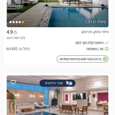
סיאלו- CIELO
צימר בצפון, עין יעקב
/5
החל מ- ₪1400
בריכה וגקוזי ספא בפרטיות מוחלטת
שובר מילואים