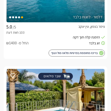
דלמור - לזוגות בלבד
צימר בצפון, עין יעקב
/5
החל מ- ₪1400
בריכה מחוממת בפרטיות מלאה מול הנוף
שובר מילואים