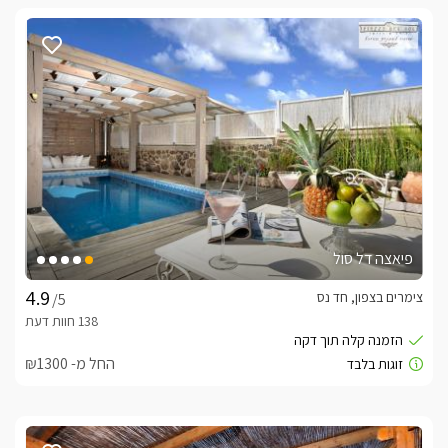
פיאצה דל סול
צימרים בצפון, חד נס
/5
החל מ- ₪1300