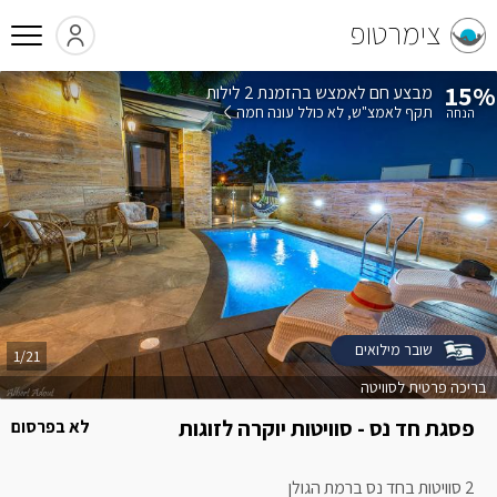
צימרטופ
15%
בהזמנת 2 לילות
תקף לאמצ"ש
לא כולל עונה חמה
שובר מילואים
1/21
בריכה פרטית לסוויטה
פסגת חד נס - סוויטות יוקרה לזוגות
לא בפרסום
בלבד
2 סוויטות בחד נס ברמת הגולן