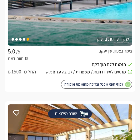
שקד סוויטת בוטיק
צימר בצפון, עין יעקב
/5
החל מ- ₪1500
גקוזי ספא מפנק ובריכה מחוממת ומקורה
שובר מילואים