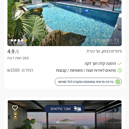
בל- סוויטות יוקרה
צימרים בצפון, נוף כנרת
/5
החל מ- ₪1500
בריכה פרטית מחוממת ומקורה לכל סוויטה
שובר מילואים