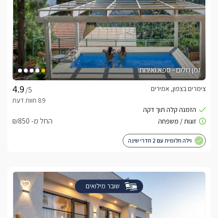
זמן חלום - ספא ואירוח
צימרים בצפון, אמירים
/5
החל מ- ₪850
וילה חלומית עם 2 חדרי שינה
שובר מילואים