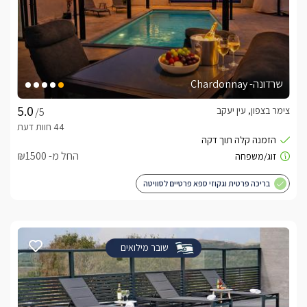
שרדונה- Chardonnay
צימר בצפון, עין יעקב
/5
החל מ- ₪1500
בריכה פרטית וגקוזי ספא פרטיים לסוויטה
שובר מילואים