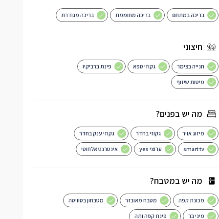
בריכה במתחם
בריכה מחוממת
בריכה מגודרת
חיצוני
חנייה בצימר
גקוזי ספא
פינת ברביקיו
מיטות שיזוף
מה יש בפנים?
מיזוג אויר
גקוזי בחדר
גקוזי ענק בחדר
smart tv
ערוצי yes
אינטרנט אלחוטי
מה יש במטבח?
מכונת קפה
מטבח מאובזר
מטבחון בסוויטה
מיני בר
פינת קפה ותה