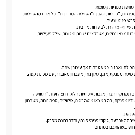
ה המפנק תמצאו מקלחון חדיש, גקוזי
, ושירותים. שם גם יחכו לכם תמרוקי
במושב חד נס שברמת הגולן הוקם המתחם המרהיב, ובו הסוויטות המפנקות, "סוויטות האבן" ו"הסוויטה המודרנית"- כל אחת מהסוויטות 
ת איכותיות חלוקי רחצה ועוד.
מושב חד נס השוכן ברמת הגולן, נמצא במרכז תיירותי של ממש, סביבו תמצאו נחלים, אטרקציות שונות ומגוונות ושלל פעילויות 
 "סוויטות האבן"-הסוויטות המפנקות בנויות ומעוצבות בסגנון כפרי, עם מיטה מפנקת,מזגן, סלון נוח, מטבחון מאובזר, עם מכונת קפה, 
בחדר הרחצה המפנק תמצאו מקלחון חדיש, שירותים שם גם יחכו לכם תמרוקי רחצה, מגבות איכותיות חלוקי רחצה ועוד. "הסוויטה 
המודרנית"- סוויטה יוקרתית, מעוצבת בסגנון עכשווי, בנויה כיחידת סטודיו מפנקת, בה תמצאו מיטה זוגית, טלוויזיה ,ספה נוחה, מטבחון 
חוטי בשהותכם במתחם. 