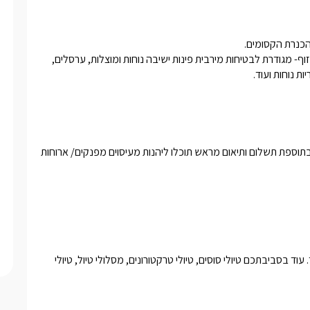
עוד בחצר תחכה לכם בריכה בנויה מפנקת במיוחד סביבה מיטות שיזוף- מגודרת לבטיחות מירבית פינות ישיבה נוחות ומוצלות, ערסלים, 
 נוחות ועוד. 
למכונת הקפה, פירות, סבונים ותמרוקי רחצה, מגבות, וחלוקי רחצה. בתוספת תשלום ותיאום מראש תוכלו ליהנות מעיסוים מפנקים/ ארוחות 
והליכה בתוך המים: פארק הירדן, הזאכי, המג'רסה, יהודיה, זוויתן ועוד. עוד בסביבתכם טיולי סוסים, טיולי טרקטורונים, מסלולי טיול, טיולי 