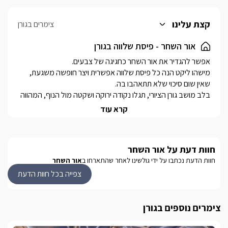
קצת עלינו
צימרים בגורן
אור השחר - פיסת שלווה בגורן
מישהו ליקט הנה כל פיסת שלווה אפשרית ויצר חופשה משגעת, 
בלב מושב גורן הציורי, תגלו נקודה ירוקה ושקטה מול הנוף, המהווה 
קרא עוד
שלוש בקתות עץ יפות ורומנטיות, עם מרפסת פסטורלית הפונה 
לנופי המתחם וגן מטופח ופסטורלי עטוף פרחים ועצים, ובריכת 
חוות דעת על אור השחר
הבקתות ביתיות ונעימות, הבריכה גדולה ומפנקת והאירוח לבבי, 
חוות הדעת נכתבו על ידי גולשינו לאחר שהתארחו ב
אור השחר
צפייה בכל חוות הדעת
כאן תוכלו ליהנות ממסלולי טיול מרהיבים דוגמת פארק גורן ונחל 
צימרים נוספים בגורן
כזיב, מגוון מסלולי אופניים, טיולי רכיבה על סוסים, טיולי ג'יפים 
וטרקטורונים, פיינטבול, ראש הנקרה, מבצר יחיעם, גני הבהאיים, 