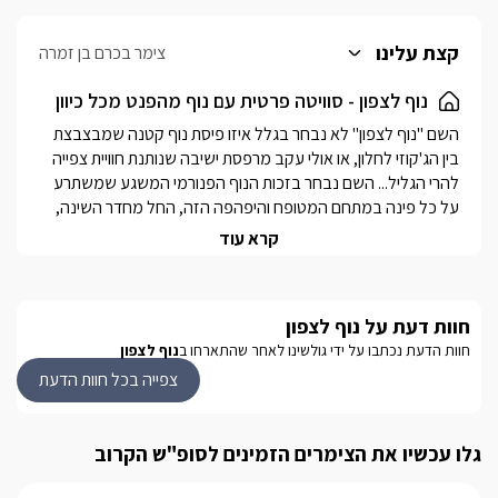
קצת עלינו
צימר בכרם בן זמרה
נוף לצפון - סוויטה פרטית עם נוף מהפנט מכל כיוון
השם "נוף לצפון" לא נבחר בגלל איזו פיסת נוף קטנה שמבצבצת 
בין הג'קוזי לחלון, או אולי עקב מרפסת ישיבה שנותנת חוויית צפייה 
להרי הגליל... השם נבחר בזכות הנוף הפנורמי המשגע שמשתרע 
על כל פינה במתחם המטופח והיפהפה הזה, החל מחדר השינה, 
הג'קוזי הזוגי וכמובן עד לבריכת השחייה המפנקת.
קרא עוד
נוף מהמתחם
חוות דעת על נוף לצפון
בזכות המיקום המדויק של הסוויטה תוכלו ליהנות מנוף משגע ועוצר 
חוות הדעת נכתבו על ידי גולשינו לאחר שהתארחו ב
נוף לצפון
נשימה.מכל נקודה במתחם האירוח תנשמו אוויר הרים ותיהנו מנוף 
צפייה בכל חוות הדעת
מהפנט של הרי החרמון, הרי הגליל והרי גולן, עד שלא תאמינו איזה 
"טוויסט" הנוף הזה יביא לחופשה שלכם!
גלו עכשיו את הצימרים הזמינים לסופ"ש הקרוב
מתחם החוץ המטופח והפרטי