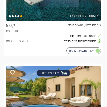
Y האוס - לזוגות בלבד
צימרים בצפון, משמר הירדן
/5
החל מ- ₪1753
יוקרה עם בריכה פרטית
שובר מילואים