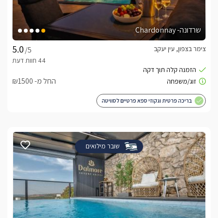
שרדונה- Chardonnay
צימר בצפון, עין יעקב
/5
החל מ- ₪1500
בריכה פרטית וגקוזי ספא פרטיים לסוויטה
שובר מילואים