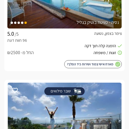
נסיה - סוויטת בוטיק בגליל
צימר בצפון, נטועה
/5
החל מ- ₪2500
מארח אישי צמוד ושירות כיד המלך!
שובר מילואים