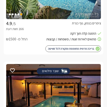
באיזור.
בל- סוויטות יוקרה
חשוב לדעת
מקלט דקה מהסוויטה 
צימרים בצפון, נוף כנרת
/5
החל מ- ₪1500
בריכה פרטית מחוממת ומקורה לכל סוויטה
שובר מילואים