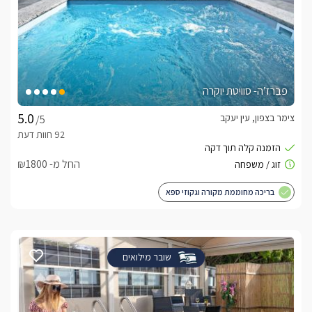
פברז’ה- סוויטת יוקרה
צימר בצפון, עין יעקב
/5
החל מ- ₪1800
בריכה מחוממת מקורה וגקוזי ספא
שובר מילואים