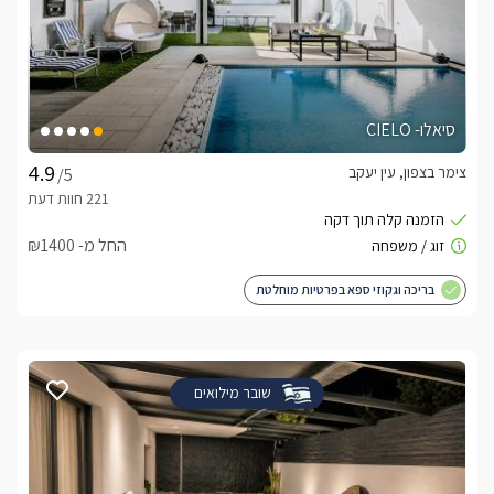
סיאלו- CIELO
צימר בצפון, עין יעקב
/5
החל מ- ₪1400
בריכה וגקוזי ספא בפרטיות מוחלטת
שובר מילואים