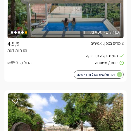
זמן חלום - ספא ואירוח
צימרים בצפון, אמירים
/5
החל מ- ₪850
וילה חלומית עם 2 חדרי שינה