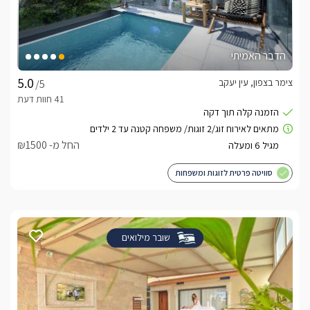
הדבר האמיתי
צימר בצפון, עין יעקב
/5
החל מ- ₪1500
סוויטה פרטית לזוגות ומשפחות
שובר מילואים