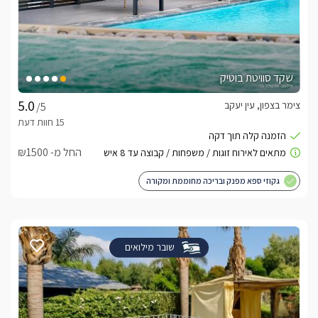
שקד סוויטת בוטיק
צימר בצפון, עין יעקב
/5
החל מ- ₪1500
גקוזי ספא מפנק ובריכה מחוממת ומקורה
שובר מילואים