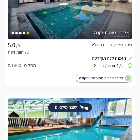
אל די - סוויטת יוקרה
צימר בצפון, קריית ביאליק
/5
החל מ- ₪1800
בריכה פרטית מחוממת ומקורה
שובר מילואים