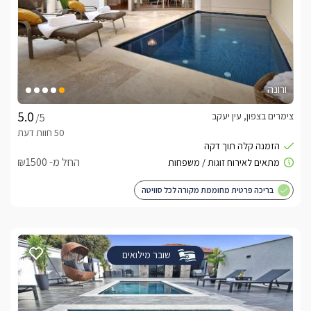
ורונה
צימרים בצפון, עין יעקב
/5
החל מ- ₪1500
בריכה פרטית מחוממת מקורה לכל סוויטה
שובר מילואים