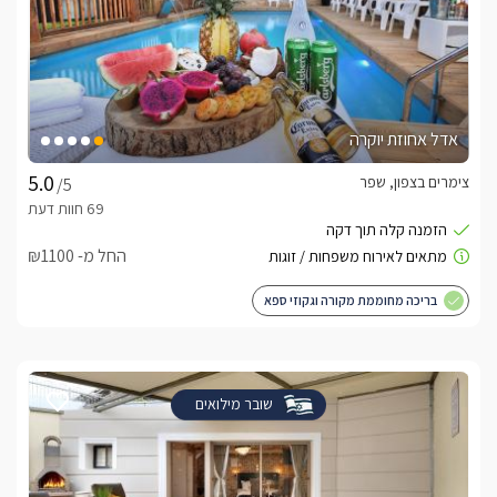
אדל אחוזת יוקרה
צימרים בצפון, שפר
/5
החל מ- ₪1100
בריכה מחוממת מקורה וגקוזי ספא
שובר מילואים