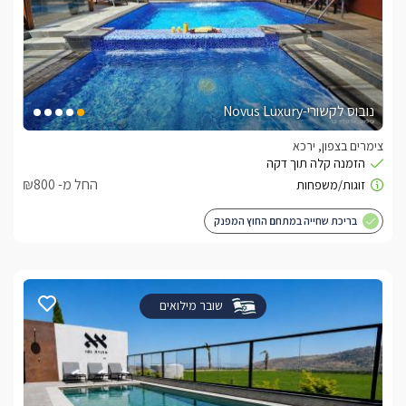
נובוס לקשורי-Novus Luxury
צימרים בצפון, ירכא
החל מ- ₪800
בריכת שחייה במתחם החוץ המפנק
שובר מילואים