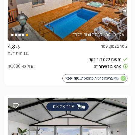
אלין-סוויטת יוקרה לזוגות בלבד
צימר בצפון, שפר
/5
החל מ- ₪1000
נוף. בריכה פרטית מחוממת. גקוזי ספא
שובר מילואים