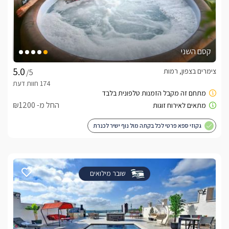
קסם השני
צימרים בצפון, רמות
/5
החל מ- ₪1200
גקוזי ספא פרטי לכל בקתה מול נוף ישיר לכנרת
שובר מילואים