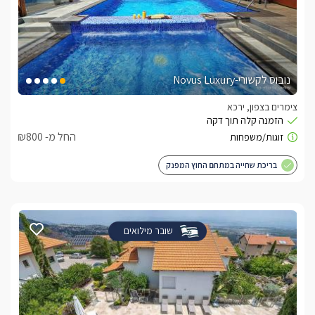
נובוס לקשורי-Novus Luxury
צימרים בצפון, ירכא
החל מ- ₪800
בריכת שחייה במתחם החוץ המפנק
שובר מילואים