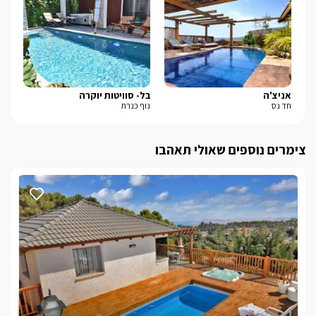
לצפייה באטרקציות ומסעדות בקרבת נוף התכלת -
לחצו כאן
אניצ'ה
בל- סוויטות יוקרה
דור
חד נס
נוף כנרת
בן 
צימרים נוספים שאולי תאהבו