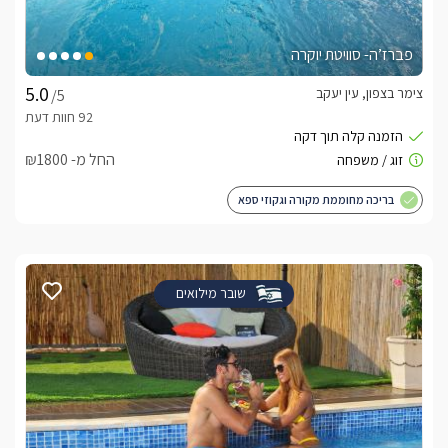
פברז’ה- סוויטת יוקרה
צימר בצפון, עין יעקב
/5
החל מ- ₪1800
בריכה מחוממת מקורה וגקוזי ספא
שובר מילואים