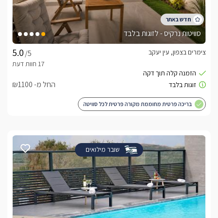
סוויטות נרקיס - לזוגות בלבד
צימרים בצפון, עין יעקב
/5
החל מ- ₪1100
בריכה פרטית מחוממת מקורה פרטית לכל סוויטה
שובר מילואים