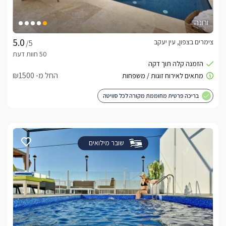
ורונה
צימרים בצפון, עין יעקב
/5
החל מ- ₪1500
בריכה פרטית מחוממת מקורה לכל סוויטה
שובר מילואים