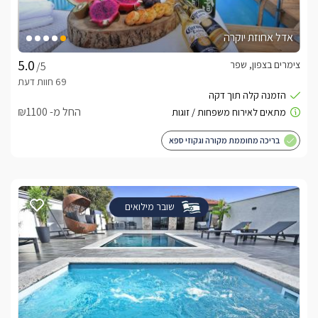
אדל אחוזת יוקרה
צימרים בצפון, שפר
/5
החל מ- ₪1100
בריכה מחוממת מקורה וגקוזי ספא
שובר מילואים