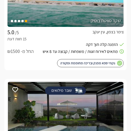
שקד סוויטת בוטיק
צימר בצפון, עין יעקב
/5
החל מ- ₪1500
גקוזי ספא מפנק ובריכה מחוממת ומקורה
שובר מילואים