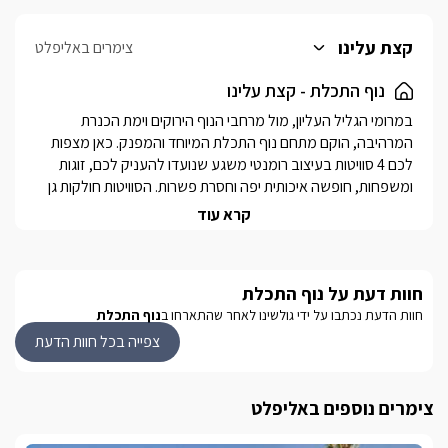
קצת עלינו
צימרים באליפלט
נוף התכלת - קצת עלינו
במרומי הגליל העליון, מול מרחבי הנוף הירוקים וימת הכנרת 
המרהיבה, הוקם מתחם נוף התכלת המיוחד והמפנק. כאן מצפות 
לכם 4 סוויטות בעיצוב רומנטי משגע שנועדו להעניק לכם, זוגות 
ומשפחות, חופשה איכותית יפה וחסרת פשרות. הסוויטות חולקות גן 
מרהיב מול נוף חלומי לכנרת הכולל בריכת שחייה, ספא זרמים 
קרא עוד
וסאונה יבשה. חוויית האירוח מתעצמת הודות ליחס האישי המיוחד 
של המארחים הכולל בין היתר גם אירוח צמוד ושפע פינוקים טעימים 
בהפתעה. אתם מתכננים חופשה בגליל העליון? קחו רגע להתרשם 
חוות דעת על נוף התכלת
ממתחם האירוח הנפלא של נוף התכלת- מובטחת לכם חופשה 
חוות הדעת נכתבו על ידי גולשינו לאחר שהתארחו ב
נוף התכלת
מפנקת אל מול נוף גלילי עוצר נשימה...המתחם במרחק נסיעה 
קצר במיוחד מחופי הכנרת ומהמושבה הציורית ראש פינה. 
צפייה בכל חוות הדעת
בסביבתכם שלל מסלולי טיול, סוסים, ג'יפים, מסעדות איכותיות 
ועוד.
צימרים נוספים באליפלט
נוף מהמתחם