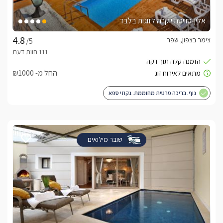
אלין-סוויטת יוקרה לזוגות בלבד
צימר בצפון, שפר
/5
החל מ- ₪1000
נוף. בריכה פרטית מחוממת. גקוזי ספא
שובר מילואים