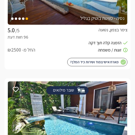
נסיה - סוויטת בוטיק בגליל
צימר בצפון, נטועה
/5
החל מ- ₪2500
מארח אישי צמוד ושירות כיד המלך!
שובר מילואים