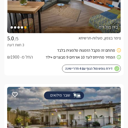
בית מול ירח
צימר בצפון, מעלות-תרשיחא
/5
החל מ- ₪1900
דירת נופש מול הנוף עם 4 חדרי שינה
שובר מילואים