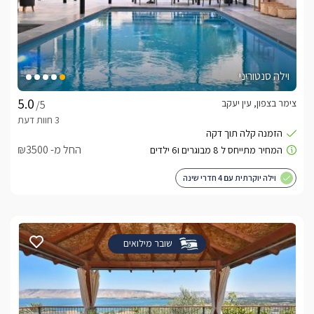
וילה סנטוריני
צימר בצפון, עין יעקב
/5
החל מ- ₪3500
וילה יוקרתית עם 4 חדרי שינה
שובר מילואים