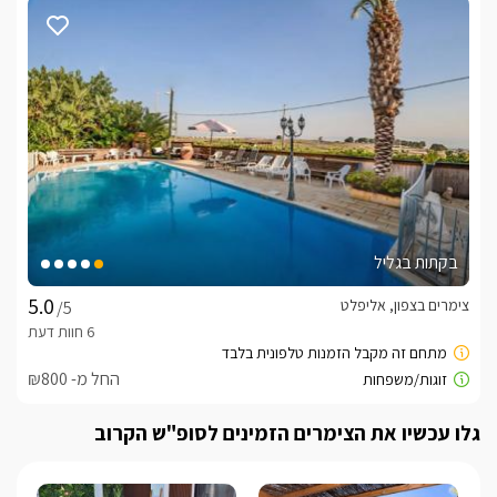
נקודת תצפית מרהיבה אל הכנרת והגולן נמצאת ממש בתוך מתחם 
הבריכה.
בחורף
לרשותכם בחורף  מתחם ספא מחומם ומפנק הכולל ג'קוזי ספא 
זרמים ענק ומקורה ולצידו סאונה יבשה ובר ישיבה מעוצב
כלול באירוח
בקתות בגליל
לינה + בקבוק יין, פירות העונה, שוקולדים מפנקים ונרות.בחדרי 
הרחצה לרשותכם חלוקים רכים, מגבות גוף, סבונים ריחניים ותמרוקי 
צימרים בצפון, אליפלט
/5
רחצה.
החל מ- ₪800
ארוחות
בתיאום מול המארחים תוגש אליכם ישירות ארוחת בוקר גדולה 
גלו עכשיו את הצימרים הזמינים לסופ"ש הקרוב
ומפנקת. 