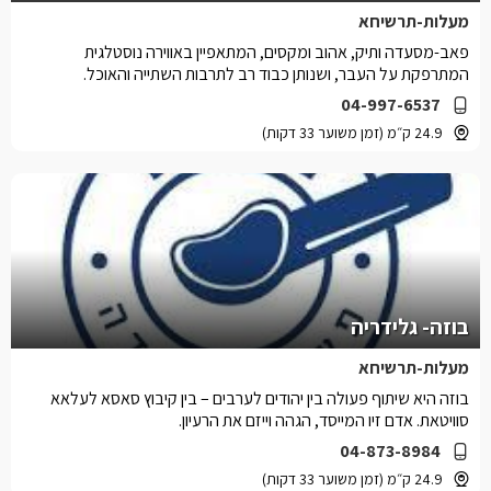
מעלות-תרשיחא
פאב-מסעדה ותיק, אהוב ומקסים, המתאפיין באווירה נוסטלגית
המתרפקת על העבר, ושנותן כבוד רב לתרבות השתייה והאוכל.
04-997-6537
24.9 ק״מ (זמן משוער 33 דקות)
בוזה- גלידריה
מעלות-תרשיחא
בוזה היא שיתוף פעולה בין יהודים לערבים – בין קיבוץ סאסא לעלאא
סוויטאת. אדם זיו המייסד, הגהה וייזם את הרעיון.
04-873-8984
24.9 ק״מ (זמן משוער 33 דקות)