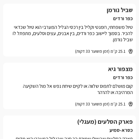
שביל נורמן
כפר ורדים
טיול משפחתי, רומנטי וקליל בין רכסי הגליל המערבי הוא טיול שכדאי
להכיר. בסמוך ליישוב כפר ורדים, בין אבנים, עצים וסלעים, מתפתל לו
שביל נורמן.
25.1 ק״מ (זמן משוער 33 דקות)
מצפור גיא
כפר ורדים
קום מושלם לתפוס שלווה או לקיים שיחת נפש אל מול השקיעה
המרהיבה או להרהר
25.1 ק״מ (זמן משוער 33 דקות)
פארק הסלעים (מעגלי)
כסרא-סמיע
פארק הסלעים שבשולי שמורת הר סנה שבגליל המערבי הוא מקום