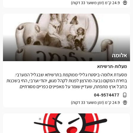
24.9 ק״מ (זמן משוער 33 דקות)
אלומה
מעלות-תרשיחא
מסעדת אלומה-ביסטרו גלילי ממוקמת בתרשיחא שבגליל המערבי.
בחירת המקום נבעה מהרצון לפנות לקהל מגוון, יהודי וערבי, החי בשכנות
בחבל ארץ מתפתח, שעדיין שומר על מאפיינים כפריים מסורתיים.
04-9574477
24.9 ק״מ (זמן משוער 33 דקות)