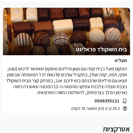
בית השוקולד פראלינט
מעליא
המקום פועל כבית קפה עם מגוון פרלינים מתוקים שאפשר לרכוש (נוגט,
ויסקי, תפוז, קפה ועוד), במקביל עורכים סדנאות לכל המשפחה שבסופן
תצאו עם פרלינים שהכנתם במו ידיכם. אגב, במרחק קצר מבית השוקולד
ניצבת מצודה צלבנית עתיקה מהמאה ה-12 המכונה שאטו דה-רואה
(ארמון המלך בצרפתית), להשלמת החוויה האירופאית.
0506355121
26.2 ק״מ (זמן משוער 35 דקות)
אטרקציות