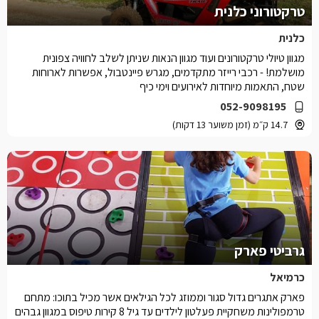
טרקטורוני כלנית
כלנית
מגוון טיולי טרקטורונים ועוד מגוון הנאות שניתן לשלב לחוויה צפונית
מושלמת! - רכבי רייזר מתקדמים, מגרש פיינטבול, אפשרות לארוחות
שטח, התאמות מיוחדות לאירועים וימי כיף
052-9098195
14.7 ק״מ (זמן משוער 13 דקות)
גרביטי פארק
כרמיאל
פארק אתגרים גדול סגור וממוזג לכל הגילאים אשר מכיל בתוכו: מתחם
טרמפולינות משחקיית פעלטון לילדים עד גיל 8 קירות טיפוס במגוון גבהים