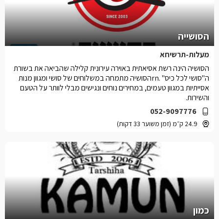
הסושייה
מעלות-תרשיחא
הסושיה הינה רשת אסיאתית באוירה עירונית קלילה שהביאה את בשורת
ה"סושי לכל כיס" .rnהסושיה מתמחה במשלוחים של סושי ומגוון מנות
אסייתיות במגוון טעמים, במחירים נוחים ונגישים מבלי לוותר על הטעם
והשירות.
052-9097776
24.9 ק״מ (זמן משוער 33 דקות)
כמון