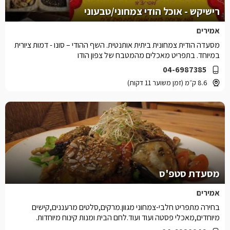
רישיקש - אוכל הודי צמחוני/טבעוני
אמירים
מסעדה הודית צמחונית ביתית אותנטית. השף ההודי – סונו - דמות ציורית
במיוחד. בתפריט מאכלים מהמטבח של צפון הודו
04-6987385
8.6 ק״מ (זמן משוער 11 דקות)
מסעדת סטפ'ס
אמירים
בחירה מתפריט חלבי-צמחוני מגוון.מרקים,סלטים מרעננים,קישים
מיוחדים,מאכלי פסטה ועוד ועוד.לחם הבית ומנות קינוח מיוחדות.