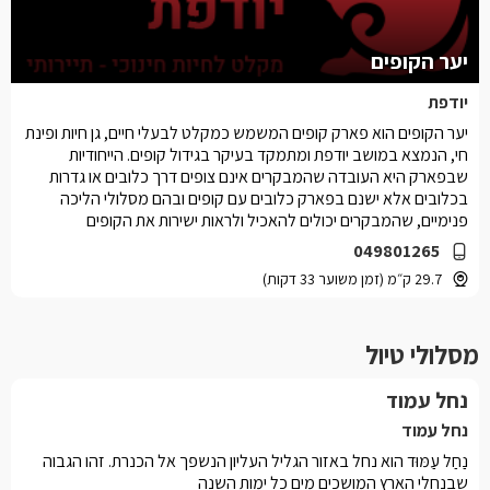
יער הקופים
יודפת
יער הקופים הוא פארק קופים המשמש כמקלט לבעלי חיים, גן חיות ופינת
חי, הנמצא במושב יודפת ומתמקד בעיקר בגידול קופים. הייחודיות
שבפארק היא העובדה שהמבקרים אינם צופים דרך כלובים או גדרות
בכלובים אלא ישנם בפארק כלובים עם קופים ובהם מסלולי הליכה
פנימיים, שהמבקרים יכולים להאכיל ולראות ישירות את הקופים
049801265
29.7 ק״מ (זמן משוער 33 דקות)
מסלולי טיול
נחל עמוד
נחל עמוד
נַחַל עַמּוּד הוא נחל באזור הגליל העליון הנשפך אל הכנרת. זהו הגבוה
שבנחלי הארץ המושכים מים כל ימות השנה