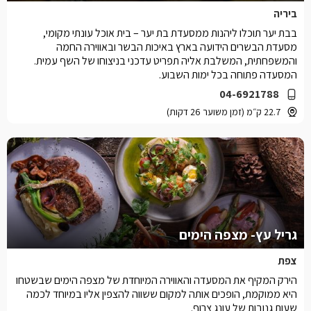
ביריה
בבת יער תוכלו ליהנות ממסעדת בת יער – בית אוכל עונתי מקומי,
מסעדת הבשרים הידועה בארץ באיכות הבשר ובאווירה החמה
והמשפחתית, המשלבת אליה תפריט עדכני בניצוחו של השף עמית.
המסעדה פתוחה בכל ימות השבוע.
04-6921788
22.7 ק״מ (זמן משוער 26 דקות)
גריל עץ- מצפה הימים
צפת
הירק המקיף את המסעדה והאווירה המיוחדת של מצפה הימים שבשטחו
היא ממוקמת, הופכים אותה למקום ששווה להצפין אליו במיוחד לכמה
שעות גנובות של עונג צרוף.