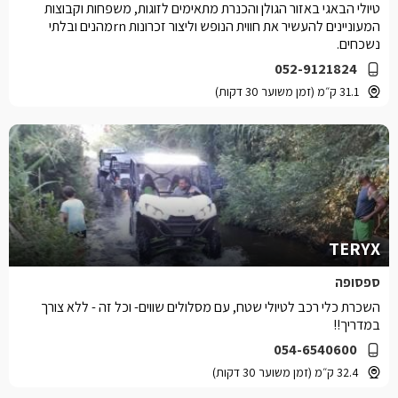
טיולי הבאגי באזור הגולן והכנרת מתאימים לזוגות, משפחות וקבוצות
המעוניינים להעשיר את חווית הנופש וליצור זכרונות rnמהנים ובלתי
נשכחים.
052-9121824
31.1 ק״מ (זמן משוער 30 דקות)
TERYX
ספסופה
השכרת כלי רכב לטיולי שטח, עם מסלולים שווים- וכל זה - ללא צורך
במדריך!!
054-6540600
32.4 ק״מ (זמן משוער 30 דקות)