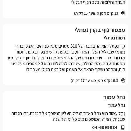
תעוזה וחלוציות בלב הנוף הגלילי
13 ק״מ (זמן משוער 15 דקות)
מצפור נוף בקרן נפתלי
רמות נפתלי
קֶרֶן נַפְתָּלִי הוא הר בגובה של 510 מטרים מעל פני הים, השוכן בהרי
נפתלי שבגליל העליון המזרחי, בין בקעת קדש מצפון ובקעת יחמור
מדרום. מורדותיו המזרחיים של ההר משתפלים בתלילות בתוך כקילומטר
מפסגתו עד לעמק החולה, שגובהו למרגלותיו הוא 80 מטרים מעל פני
הים; ומההר נשקף מראה אל העמק ואל רמת הגולן מעבר לו.
16.3 ק״מ (זמן משוער 17 דקות)
נחל עמוד
נחל עמוד
נַחַל עַמּוּד הוא נחל באזור הגליל העליון הנשפך אל הכנרת. זהו הגבוה
שבנחלי הארץ המושכים מים כל ימות השנה
04-6999984