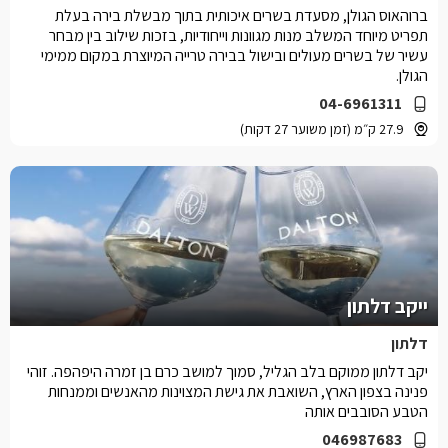
ברוהאוס הגולן, מסעדת בשרים איכותית בתוך מבשלת בירה בעלת
תפריט מיוחד המשלב מנות מגוונות וייחודיות, בזכות שילוב בין מבחר
עשיר של בשרים מעולים ובישול בבירה טרייה המיוצרת במקום ממימי
הגולן.
04-6961311
27.9 ק״מ (זמן משוער 27 דקות)
ייקב דלתון
דלתון
יקב דלתון ממוקם בלב הגליל, סמוך למושב כרם בן זמרה היפהפה. זוהי
פנינה בצפון הארץ, השואבת את גישת המצוינות מהאנשים וממנחות
הטבע הסובבים אותה
046987683