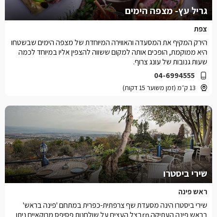
גריל עץ- מצפה הימים
צפת
הירק המקיף את המסעדה והאווירה המיוחדת של מצפה הימים שבשטחו
היא ממוקמת, הופכים אותה למקום ששווה להצפין אליו במיוחד לכמה
שעות גנובות של עונג צרוף.
04-6994555
13 ק״מ (זמן משוער 15 דקות)
שירי ביסטרו
ראש פינה
שירי ביסטרו הינה מסעדת שף צרפתית-כפרית במתחם 'פינה בראש'
בראש פינה העתיקה.rnבצל העצים על שולחנות פסיפס מרוקאיים ניתן