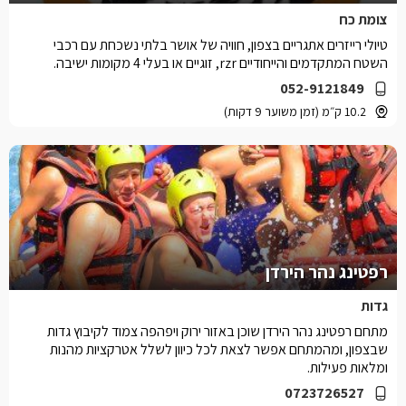
צומת כח
טיולי רייזרים אתגריים בצפון, חוויה של אושר בלתי נשכחת עם רכבי
השטח המתקדמים והייחודיים rzr, זוגיים או בעלי 4 מקומות ישיבה.
052-9121849
10.2 ק״מ (זמן משוער 9 דקות)
רפטינג נהר הירדן
גדות
מתחם רפטינג נהר הירדן שוכן באזור ירוק ויפהפה צמוד לקיבוץ גדות
שבצפון, ומהמתחם אפשר לצאת לכל כיוון לשלל אטרקציות מהנות
ומלאות פעילות.
0723726527