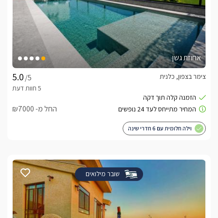
אחוזת גשן
צימר בצפון, כלנית
/5
החל מ- ₪7000
וילה חלומית עם 6 חדרי שינה
שובר מילואים