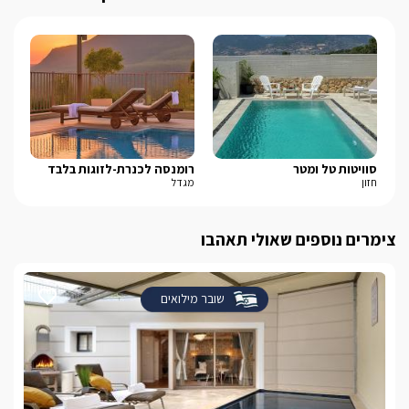
סוויטות טל ומטר
רומנסה לכנרת-לזוגות בלבד
בל-
חזון
מגדל
נוף
צימרים נוספים שאולי תאהבו
שובר מילואים