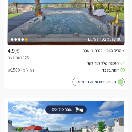
סוויטות מצפה האגם
צימרים בצפון, כנרת-מושבה
/5
החל מ- ₪1500
גקוזי ספא פרטי מול נוף ממכר
שובר מילואים