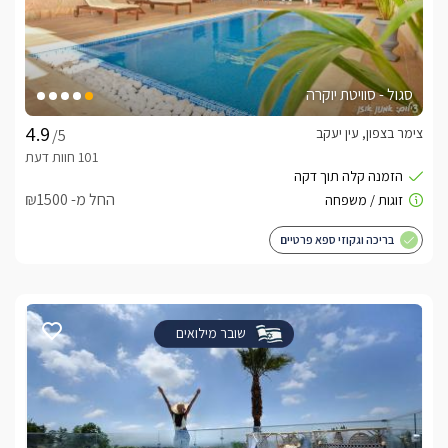
סגול - סוויטת יוקרה
צימר בצפון, עין יעקב
/5
החל מ- ₪1500
בריכה וגקוזי ספא פרטיים
שובר מילואים