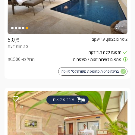
ורונה
צימרים בצפון, עין יעקב
/5
החל מ- ₪1500
בריכה פרטית מחוממת מקורה לכל סוויטה
שובר מילואים