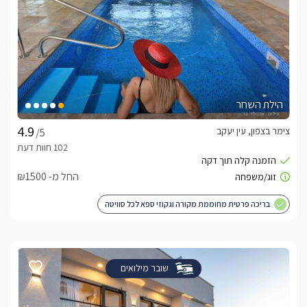
הילת השחר
צימר בצפון, עין יעקב
/5
החל מ- ₪1500
בריכה פרטית מחוממת מקורה וגקוזי ספא לכל סוויטה
שובר מילואים