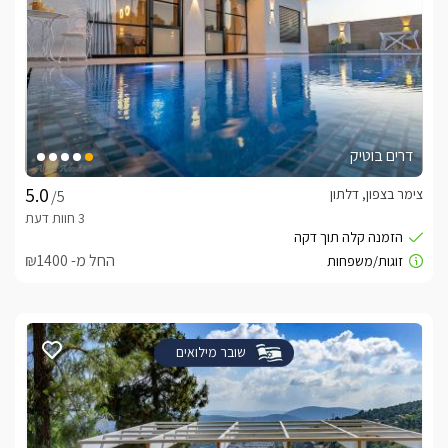
דרים בוטיק
צימר בצפון, דלתון
/5
החל מ- ₪1400
שובר מילואים