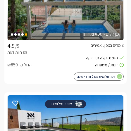
זמן חלום - ספא ואירוח
צימרים בצפון, אמירים
/5
החל מ- ₪850
וילה חלומית עם 2 חדרי שינה
שובר מילואים