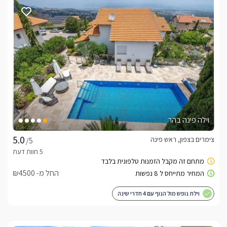
למתחם 5 צימרים הנחלקים לשני סוגים: 3 סוויטות אבן מעוצבות 
הקרויות על שם הצבע הדומיננטי המעצב כל אחת מהן ו-2 בקתות 
עץ תאומות הקרויות על שם גיבורי הרומן הספרותי "גיא אוני" המספר 
את סיפור המושבה ראש פינה. כל יחידת אירוח מתאימה לזוג אחד 
בלבד והיא כוללת מרפסת גן פרטית טובלת בירק. 
מיקום
המושבה ראש פינה נחשבת לאחד היעדים המוצלחים והמבוקשים 
ביותר לטיולים ברחבי הגליל, כאשר היא מציגה לקהל המבקרים בה 
וילה פינה בהר
את ההיסטוריה המפוארת של המקום כפי שנשמרה ושחוזרה 
בחלקים ממנה, למען האספקט התיירותי שכל זוג יוכל ליהנות ממנו 
צימרים בצפון, ראש פינה
/5
ללא גבולות.את המושבה מקיף נחל ראש פינה ומעברו שוכנים הרי 
הגליל המשקיפים על כל פינה בסביבה ומביאים איתם אוויר פסגות 
נקי ובריא, שתורם רבות גם לשגשוג כרמי היין הסובבים את האזור, 
החל מ- ₪4500
מסלולי הטיולים והצביון הכפרי הרומנטי שבלתי אפשרי שלא 
להתאהב בו.
וילת נופש מול הנוף עם 4 חדרי שינה
ארוחות