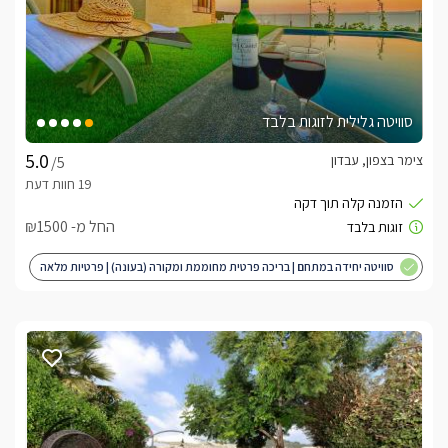
סוויטה גלילית לזוגות בלבד
צימר בצפון, עבדון
/5
החל מ- ₪1500
סוויטה יחידה במתחם | בריכה פרטית מחוממת ומקורה (בעונה) | פרטיות מלאה
| מותאם לציבור הדתי