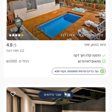
אלין-סוויטת יוקרה לזוגות בלבד
צימר בצפון, שפר
/5
החל מ- ₪1000
נוף. בריכה פרטית מחוממת. גקוזי ספא
שובר מילואים