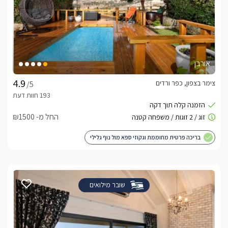
אורבן
צימר בצפון, כפר ורדים
/5
החל מ- ₪1500
בריכה פרטית מחוממת וגקוזי ספא מול נוף גלילי
שובר מילואים