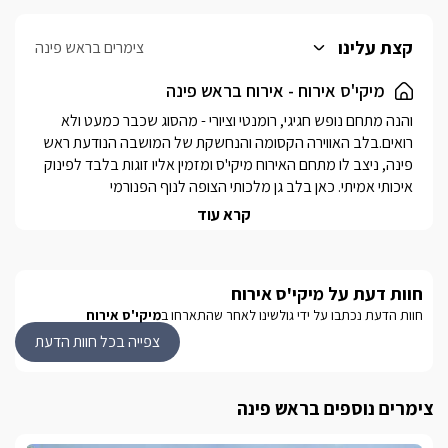
קצת עלינו
צימרים בראש פינה
מיקי'ס אירוח - אירוח בראש פינה
והנה מתחם נופש חגיגי, רומנטי וציורי - מהסוג שכבר כמעט ולא 
רואים.בלב האווירה הקסומה והנחשקת של המושבה הנודעת ראש 
פינה, ניצב לו מתחם האירוח מיקי'ס ומזמין אליו זוגות בלבד לפינוק 
איכותי אמיתי. כאן בלב גן מלכותי הצופה לנוף הפנורמי 
הגלילי, תמצאו שלוש סוויטות ושתי בקתות עץ מוקפות גן מכל 
קרא עוד
צדדיהן, המתאפיינות בשלווה ובפינוקים כיד המלך: ערסלים, ערוגות 
נוי צבעוניות, צמחי תבלין לקטיף אישי ובימות ישיבה מול הנוף 
המרגש. מתחם מיקי'ס ניחן בשירות מעולה לכל צמד מתארחים 
חוות דעת על מיקי'ס אירוח
ובעלי המקום ישמחו לסייע לכם בבחירת הבילוי הטוב בסביבה: 
חוות הדעת נכתבו על ידי גולשינו לאחר שהתארחו ב
מיקי'ס אירוח
אתר השחזור היפהפה וגן הברון השוכנים בתוך המושבה, מצפה 
נמרוד ומתחם המסעדות המפורסם, אגמון החולה, כרמי היין 
צפייה בכל חוות הדעת
והיקבים, נחל ראש פינה, נחלי הגליל העליון ושלל טיולים ונופים 
לבנים בשיא השלגים. 
צימרים נוספים בראש פינה
יחידות האירוח