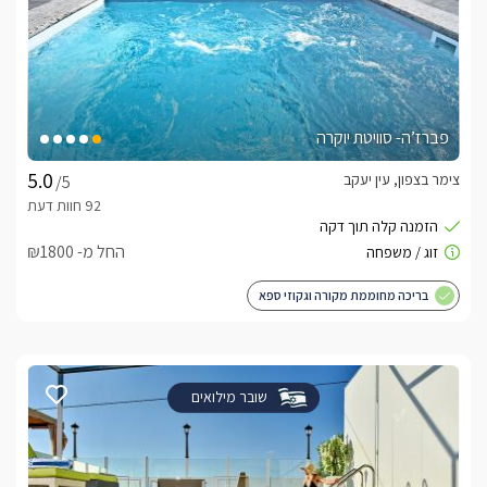
פברז’ה- סוויטת יוקרה
צימר בצפון, עין יעקב
/5
החל מ- ₪1800
בריכה מחוממת מקורה וגקוזי ספא
שובר מילואים