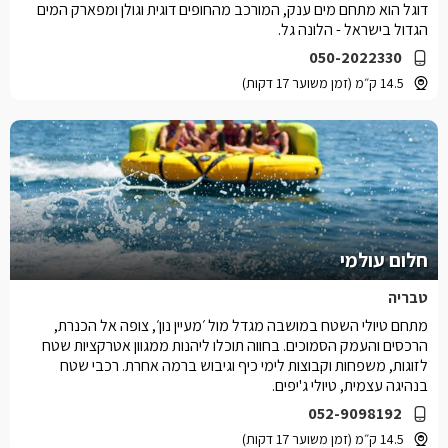
דוגל הוא מתחם מים ענק, המורכב מהחופים דוגית וגולן ומפארק המים
הגדול בישראל - הלונה גל.
050-2022330
14.5 ק״מ (זמן משוער 17 דקות)
חלום עולמי
טבריה
מתחם טיולי השטח במושבה מגדל מול ׳מעיין נון׳, צופה אל הכנרת,
הרכסים והעמק הסמוכים. בחווה תוכלו ליהנות ממגוון אטרקציות שטח
לזוגות, משפחות וקבוצות לימי כיף וגיבוש ברמה אחרת. רכבי שטח
בנהיגה עצמית, טיולי ג'יפים.
052-9098192
14.5 ק״מ (זמן משוער 17 דקות)