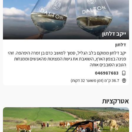
ייקב דלתון
דלתון
יקב דלתון ממוקם בלב הגליל, סמוך למושב כרם בן זמרה היפהפה. זוהי
פנינה בצפון הארץ, השואבת את גישת המצוינות מהאנשים וממנחות
הטבע הסובבים אותה
046987683
36.7 ק״מ (זמן משוער 32 דקות)
אטרקציות