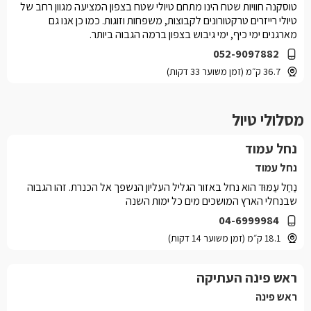
טוסקנה חוויות שטח הינו מתחם טיולי שטח בצפון המציעה מגוון רחב של
טיולי רייזרים טרקטורונים לקבוצות, משפחות וזוגות. כמו כן אנו גם
מארגנים ימי כיף, ימי גיבוש בצפון ברמה הגבוה ביותר.
052-9097882
36.7 ק״מ (זמן משוער 33 דקות)
מסלולי טיול
נחל עמוד
נחל עמוד
נַחַל עַמּוּד הוא נחל באזור הגליל העליון הנשפך אל הכנרת. זהו הגבוה
שבנחלי הארץ המושכים מים כל ימות השנה
04-6999984
18.1 ק״מ (זמן משוער 14 דקות)
ראש פינה העתיקה
ראש פינה