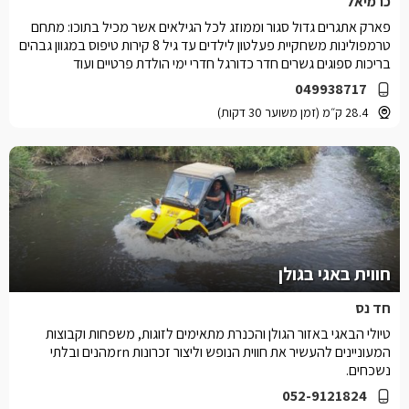
כרמיאל
פארק אתגרים גדול סגור וממוזג לכל הגילאים אשר מכיל בתוכו: מתחם
טרמפולינות משחקיית פעלטון לילדים עד גיל 8 קירות טיפוס במגוון גבהים
בריכות ספוגים גשרים חדר כדורגל חדרי ימי הולדת פרטיים ועוד
049938717
28.4 ק״מ (זמן משוער 30 דקות)
חווית באגי בגולן
חד נס
טיולי הבאגי באזור הגולן והכנרת מתאימים לזוגות, משפחות וקבוצות
המעוניינים להעשיר את חווית הנופש וליצור זכרונות rnמהנים ובלתי
נשכחים.
052-9121824