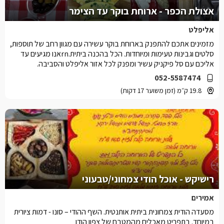
אצולת הכפר - ארוחת בוקר עד הצימר
אליפלט
מזמינים אתכם להתפנק בארוחת בוקר עשירה עם מגוון רחב של תוספות,
סלטים וגבינות טעימות ומיוחדות. הכל בהכנה ביתית.rnאנו מגיעים עד
אליכם עם סל פיקניק עשיר ומפנק לכל אזור אליפלט והסביבה.
052-5587474
19.8 ק״מ (זמן משוער 17 דקות)
רישיקש - אוכל הודי צמחוני/טבעוני
אמירים
מסעדה הודית צמחונית ביתית אותנטית. השף ההודי – סונו - דמות ציורית
במיוחד. בתפריט מאכלים מהמטבח של צפון הודו