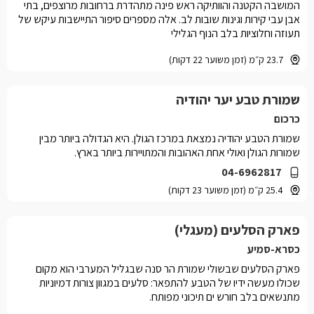
המושבה הקטנה והוותיקה ראש פינה מתהדרת ברחובות מרוצפים, בתי
אבן עבי קירות וגינות שובות לב. אלה מספרים סיפור התיישבות עיקש של
תעוזה וחלוציות בלב הנוף הגלילי
23.7 ק״מ (זמן משוער 22 דקות)
שמורת טבע יער יהודיה
כרכום
שמורת הטבע יהודיה נמצאת במרכז הגולן. היא הגדולה ביותר מבין
שמורות הגולן ואולי אחת האהובות והמתויירות ביותר בארץ.
04-6962817
25.4 ק״מ (זמן משוער 23 דקות)
פארק הסלעים (מעגלי)
כסרא-סמיע
פארק הסלעים שבשולי שמורת הר סנה שבגליל המערבי הוא מקום
שכולו מעשה ידיו של הטבע להתפאר: סלעים במגוון צורות דמיוניות
מתנשאים בלב חורש ים תיכוני מפותח.