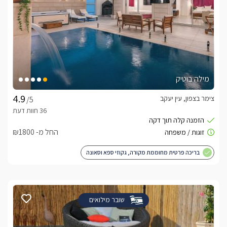
מילה בוטיק
צימר בצפון, עין יעקב
/5
החל מ- ₪1800
בריכה פרטית מחוממת מקורה, גקוזי ספא וסאונה
שובר מילואים