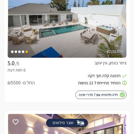
וילה גקסון
צימר בצפון, עין יעקב
/5
החל מ- ₪5500
וילה חלומית עם 7 חדרי שינה
שובר מילואים