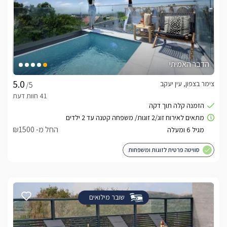
הדבר האמיתי
צימר בצפון, עין יעקב
/5
החל מ- ₪1500
סוויטה פרטית לזוגות ומשפחות
שובר מילואים