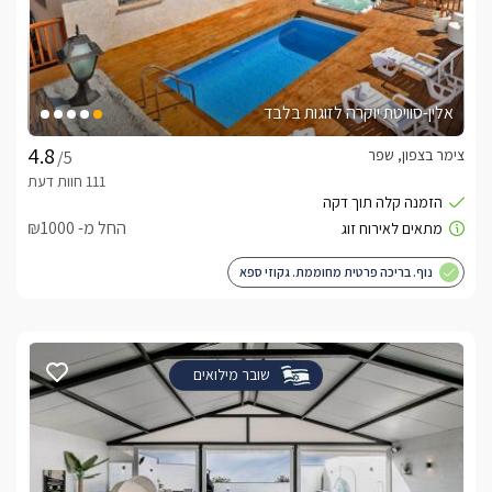
אלין-סוויטת יוקרה לזוגות בלבד
צימר בצפון, שפר
/5
החל מ- ₪1000
נוף. בריכה פרטית מחוממת. גקוזי ספא
שובר מילואים