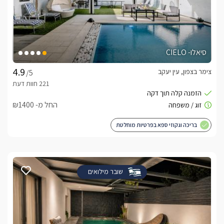
סיאלו- CIELO
צימר בצפון, עין יעקב
/5
החל מ- ₪1400
בריכה וגקוזי ספא בפרטיות מוחלטת
שובר מילואים