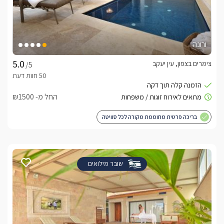
ורונה
צימרים בצפון, עין יעקב
/5
החל מ- ₪1500
בריכה פרטית מחוממת מקורה לכל סוויטה
שובר מילואים