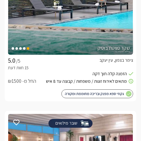
שקד סוויטת בוטיק
צימר בצפון, עין יעקב
/5
החל מ- ₪1500
גקוזי ספא מפנק ובריכה מחוממת ומקורה
שובר מילואים