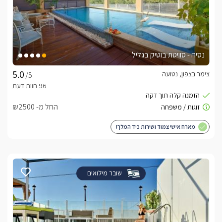
נסיה - סוויטת בוטיק בגליל
צימר בצפון, נטועה
/5
החל מ- ₪2500
מארח אישי צמוד ושירות כיד המלך!
שובר מילואים