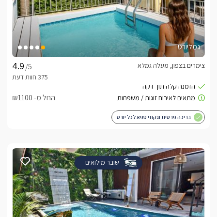
גמליורט
צימרים בצפון, מעלה גמלא
/5
החל מ- ₪1100
בריכה פרטית וגקוזי ספא לכל יורט
שובר מילואים