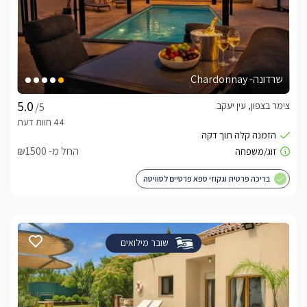
שרדונה- Chardonnay
צימר בצפון, עין יעקב
/5
החל מ- ₪1500
בריכה פרטית וגקוזי ספא פרטיים לסוויטה
שובר מילואים