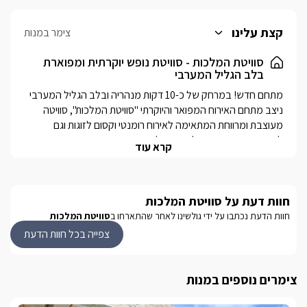
קצת עלינו
צימר במנות
סוויטת המלכות - סוויטת נופש יוקרתית ומפוארת
בלב הגליל המערבי
מתחם חדש! במרחק של כ-10 דקות מנהריה ובלב הגליל המערבי 
ניצב מתחם האירוח המפואר והיוקרתי "סוויטת המלכות", סוויטה 
מעוצבת ומרווחת המתאימה לאירוח רומנטי וקסום לזוגות וגם 
למשפחות המחפשות להתפנק.לסוויטה מתחם חוץ מטופח ומפואר 
קרא עוד
ובו בריכת שחייה וג'קוזי ספא גדול, פינות ישיבה נוחות ועמדת 
ברביקיו.הישוב מנות נמצא במיקום נפלא מחופי הים היפים ביותר 
בצפון, ממגוון מסלולי טיול ונחלים, אטרקציות מלאות אדרנלין 
,מסעדות ובתי קפה. 
חוות דעת על סוויטת המלכות
חוות הדעת נכתבו על ידי גולשינו לאחר שהתארחו ב
סוויטת המלכות
צפייה בכל חוות הדעת
סוויטת המלכות היוקרתית
במתחם שוכנת סוויטה אחת ויחידה מפוארת וגדולה כך שתהנו 
מפרטיות מלאה במהלך הנופש שלכם.סוויטת המלכות מתאימה 
צימרים נוספים במנות
לכל סוג של חופשה, אז אם אתם חוגגים ירח דבש או יום נישואין, יום 