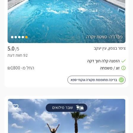
פברז’ה- סוויטת יוקרה
צימר בצפון, עין יעקב
/5
החל מ- ₪1800
בריכה מחוממת מקורה וגקוזי ספא
שובר מילואים