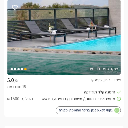
הקפה, עוגיות ביתית, שוקולדים, חטיפים ושתייה קלה.בחדר הרחצה 
יחכו לכם מוצרי טואליטיקה דוגמת קרם גוף, סבון נוזלי, מלח אמבט, 
ניתן להוסיף קישוטים מיוחדים בסוויטה - (החבילה כוללת: בלוני 
הליון, בלוני רצפה, בלון מספר/יום הולדת שמח לבחירה)- ניתן 
לשדרג את החבילה בתוספת תשלום ותיאום מראש
שקד סוויטת בוטיק
צימר בצפון, עין יעקב
/5
חשוב לדעת
החל מ- ₪1500
בית הכנסת נמצא בקרבת המקום, יש מקווה ביישוב, כלי האוכל 
גקוזי ספא מפנק ובריכה מחוממת ומקורה