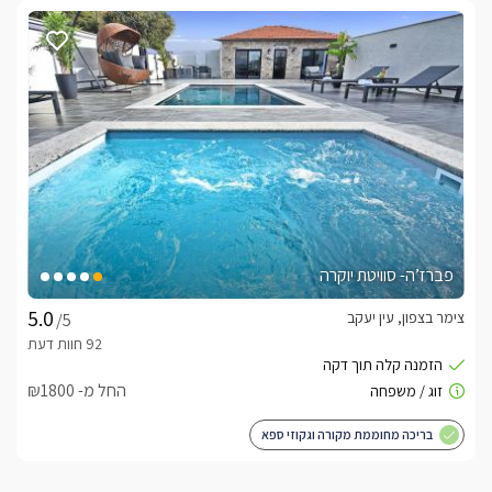
פברז’ה- סוויטת יוקרה
צימר בצפון, עין יעקב
/5
החל מ- ₪1800
בריכה מחוממת מקורה וגקוזי ספא