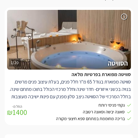
הסוויטה
1/20
סוויטה מפוארת בפרטיות מלאה
סוויטה מפוארת בגודל 65 מ"ר חלל פנים, בעלת עיצוב פנים מרשים.
בנויה בכשני איזורים- חדר שינה וחלל מרכזי הכולל בתוכו מתחם שינה.
בחלל המרכזי של הסוויטה ניצב סלון מפנק עם פינות ישיבה מעוצבות
וכורסת ישיבת בסגנון זברה, מסך LCD 65' עם חיבור לערוצי HOT.
גקוזי פנימי רותח
₪1400
בסמוך חלון הזזה ענק המשמש גם כמעבר נוסף למתחם החוץ.
סאונה יבשה וסאונה רטובה
עם ג'קוזי עגול מפנק, סטנד לתליית בגדים, מסך LCD "32.
בריכה מחוממת במתחם ספא חיצוני מקורה
לסוויטה מטבחון מאובזר הכולל קומקום חשמלי, מכונת אספרסו,מקרר,
מיקרוגל, כלי מטבח ועוד.