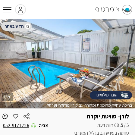
צימרטופ
שובר מילואים
1/20
בריכת שחייה מחוממת ומקורה עם קירוי מודולרי וערסל
לורן- סוויטת יוקרה
5
5 /
צביה
052-9171226
סוויטה בעין יעקב בגליל המערבי