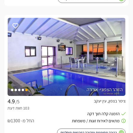
הזוהר הצפוני- אורורה
צימר בצפון, עין יעקב
/5
החל מ- ₪1300
בריכה מחוממת ומקורה בפרטיות מוחלטת