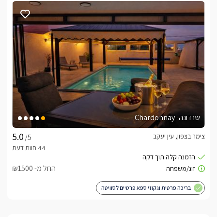
*בתיאום מראש עם המארחת ניתן להוסיף קישוטי ימי הולדת/ימי 
נישואין וכו'.
לצפייה במדיניות ותנאי הזמנה -
לחצו כאן
לידיעתכם, הפרטים המוצגים באתר: התפוסה המחירים והמבצעים
מעודכנים ומאומתים. תוכלו לבדוק ולבצע הזמנה באהבה רבה ♥
לפרטים נוספים או שאלות אנחנו פה לשירותכם
בברכה, צביה -
052-9171226
שרדונה- Chardonnay
לצפייה באטרקציות ומסעדות בקרבת לורן- סוויטת
צימר בצפון, עין יעקב
/5
יוקרה -
לחצו כאן
החל מ- ₪1500
בריכה פרטית וגקוזי ספא פרטיים לסוויטה