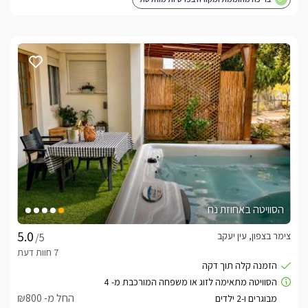
הסוויטה באחוזת נח
צימר בצפון, עין יעקב
/5
החל מ- ₪800