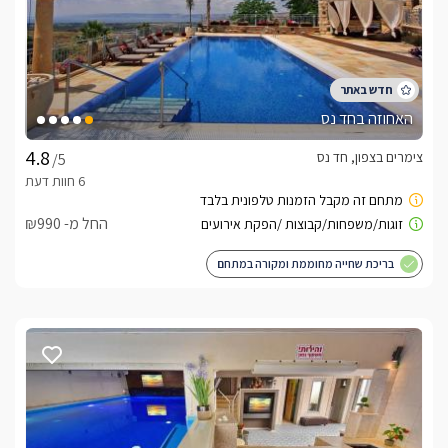
החורף.
כלול באירוח
בהגעתכם לכל אחת מארבעת היחידות תגלו בקבוק יין איכותי, 
האחוזה בחד נס
כמו כן, מכונת אספרסו עם קפסולות להנאת המתארחים.
צימרים בצפון, חד נס
/5
אטרקציות
החל מ- ₪990
יישוב חד נס נמצא בקרבה מדהימה לכנרת (כ-5 דקות נסיעה) 
ובגישה מושלמת אל כל חופי הרחצה והאטרקציות 
בריכת שחייה מחוממת ומקורה במתחם
שבסביבה. באיזור מסלולי טיולים, ספורט אתגרי, מסעדות ובתי קפה 
איכותיים, פארק ירדן, בריכת המשושים, חופי הכנרת ועוד.בקרבת 
הצימרים שלל אטרקציות נהדרות - מסלולי טיולים, ספורט אתגרי, 
מסעדות ובתי קפה איכותיים, פארק ירדן, בריכת המשושים, חופי 
הכנרת ועוד. 
לצפייה במדיניות ותנאי הזמנה -
לחצו כאן