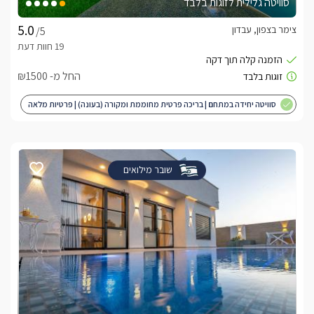
סוויטה גלילית לזוגות בלבד
צימר בצפון, עבדון
/5
החל מ- ₪1500
סוויטה יחידה במתחם | בריכה פרטית מחוממת ומקורה (בעונה) | פרטיות מלאה
| מותאם לציבור הדתי
שובר מילואים