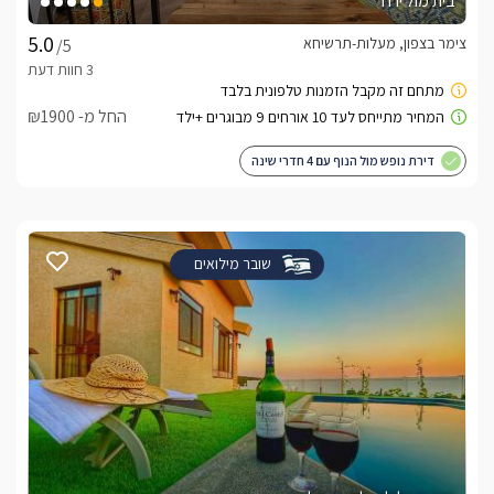
בית מול ירח
צימר בצפון, מעלות-תרשיחא
/5
החל מ- ₪1900
דירת נופש מול הנוף עם 4 חדרי שינה
שובר מילואים