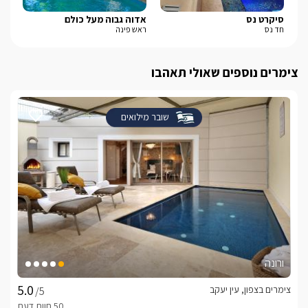
סיקרט נס
אדוה גבוה מעל כולם
גול
חד נס
ראש פינה
דלת
צימרים נוספים שאולי תאהבו
שובר מילואים
ורונה
צימרים בצפון, עין יעקב
/5