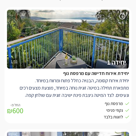
יחידה 1
1/11
יחידת אירוח חדישה עם מרפסת נוף
יחידת אירוח קסומה, הבנויה כחלל פתוח ומרווח במיוחד.
מתפארת תחילה במיטה זוגית נוחה במיוחד, מוצעת מצעים רכים
ונעימים. לצד המיטה ניצבת פינת ישיבה זוגית עם שולחן קפה.
עם טלויוזיה חדישה המחוברת לכבלי YES ואינטרנט אלחוטי במתחם.
מרפסת נוף
₪600
בסוויטה מטבחון מאובזר בכל שתצטרכו, החל ממכונת קפה, פינת קפה
גקוזי פנימי
ותה עם קומקום, מקרר, מיקרוגל, כירה חשמלית לפי בקשה, כיור, וכלי
לזוגות בלבד
הגשה בסייסים.
ליחידה המפנקת ג'קוזי פנימי זוגי גדול במיוחד עם ג'טים וכריות לנוחות