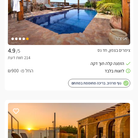
אניצ'ה
צימרים בצפון, חד נס
/5
החל מ- ₪900
נוף מרהיב. בריכה מחוממת במתחם