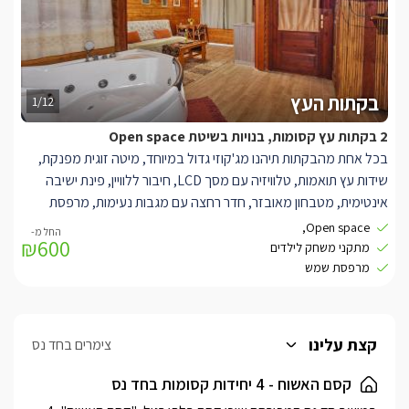
להשקיף אל הכנרת והרי הסביבה.
בקתות העץ
1/12
2 בקתות עץ קסומות, בנויות בשיטת Open space
בכל אחת מהבקתות תיהנו מג'קוזי גדול במיוחד, מיטה זוגית מפנקת,
שידות עץ תואמות, טלוויזיה עם מסך LCD, חיבור ללוויין, פינת ישיבה
אינטימית, מטבחון מאובזר, חדר רחצה עם מגבות נעימות, מרפסת
שמש כיפית ומתחם חוץ מלא מדשאות ומתקני משחק לילדים.
Open space,
₪600
מתקני משחק לילדים
מרפסת שמש
קצת עלינו
צימרים בחד נס
קסם האשוח - 4 יחידות קסומות בחד נס