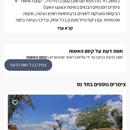
במושב חד נס המפורסם שוכן קסם בלתי רגיל, "קסם האשוח" -4 
הבקתות מעניקות לשוהים בהן תחושת חופש נעימה, שקטה 
ואינטימית. עם ג'קוזי גדול ומפנק בכל אחת, ובריכה נעימה בחצר 
קרא עוד
ברמת הגולן ובסביבת המושב חד נס תוכלו ליהנות ממגוון רחב של 
פעילויות תיירותיות. החל מנחלים, מסלולי הליכה רבים, קניונים 
חנויות ומסעדות מעולות.
חוות דעת על קסם האשוח
חוות הדעת נכתבו על ידי גולשינו לאחר שהתארחו ב
קסם האשוח
מתחם החוץ
צפייה בכל חוות הדעת
ברחבת החוץ של המתחם, משותפת לארבעת יחידות האירוח תיהנו 
ממדשאה ירוקה רחבת ידיים, בה פינת ברביקיו, משחקים פזורים 
צימרים נוספים בחד נס
בנוסף, תוכלו ליהנות מבריכה מפנקת במיוחד.
בחורף
לכל אחת מהבקתות או מהסוויטות שבמתחם גקוזי פנימי גדול 
מכונת אספרסו ועמדת קפה ותה לחמם את הימים הקרים של 