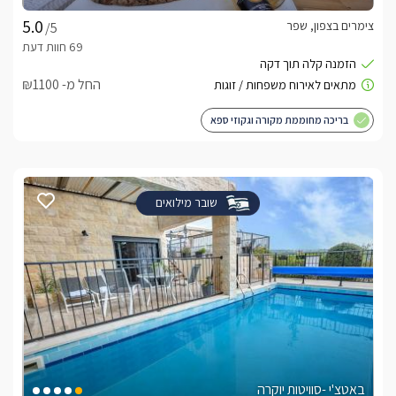
צימרים בצפון, שפר
/5
החל מ- ₪1100
בריכה מחוממת מקורה וגקוזי ספא
שובר מילואים
באטצ'י -סוויטות יוקרה