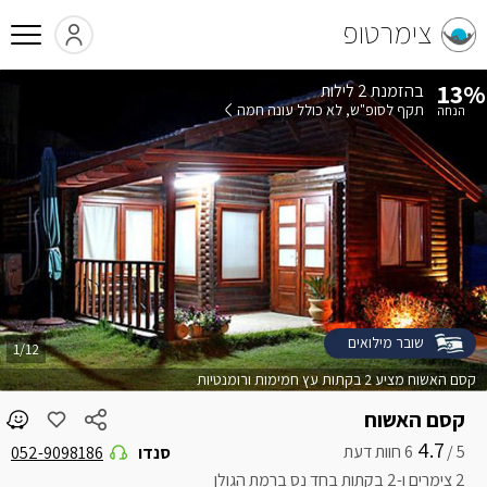
צימרטופ
13%
בהזמנת 2 לילות
תקף לסופ"ש
לא כולל עונה חמה
שובר מילואים
1/12
קסם האשוח מציע 2 בקתות עץ חמימות ורומנטיות
קסם האשוח
4.7
5 /
סנדו
052-9098186
2 צימרים ו-2 בקתות בחד נס ברמת הגולן