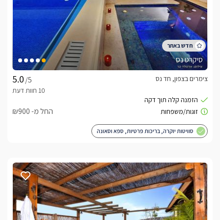
הזמנות טלפוניות בלבד
לפרטים נוספים או שאלות אנחנו פה לשירותכם
בברכה, סנדו -
052-9098186
סיקרט נס
לצפייה באטרקציות ומסעדות בקרבת קסם האשוח -
לחצו כאן
צימרים בצפון, חד נס
/5
החל מ- ₪900
סוויטות יוקרה, בריכות פרטיות, ספא וסאונה