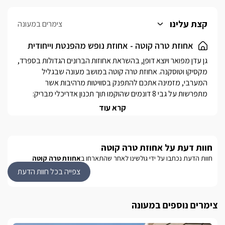
קצת עלינו
צימרים במעונה
אחוזת טרה קוטה - אחוזת נופש מהפנטת וייחודית
גן עדן מפואר ויוצא דופן, בהשראת אחוזות הברונים הגדולות בספרד, 
מקסיקו וטוסקנה. אחוזת טרה קוטה במושב מעונה שבגליל 
המערבי, מזמינה אתכם להתפנק בסוויטות מרהיבות אשר 
מתפרשות על גבי 8 דונמים שהוקמו תוך תכנון אדריכלי מבריק: 
קשתות אבן, שבילים מצוירים, צמחייה ססגונית ומרחבי דשא עצומים 
קרא עוד
וכמובן סוויטות מפוארות בעיצוב קלאסי מרהיב.מתחם הגן מציע 
בילוי בבריכת שחייה מפוארת וענקית, מתחם ספא מרשים ובו ג'קוזי 
ספא, סאונה יבשה וסאונה רטובה, אזורי ברביקיו עם מקררים 
חוות דעת על אחוזת טרה קוטה
חיצוניים לאחסון בשרים, לובי אירוח המתאים לאירועים 
חוות הדעת נכתבו על ידי גולשינו לאחר שהתארחו ב
אחוזת טרה קוטה
במתחם(בהזמנה של 6 יחידות ומעלה) עם ספות נוחות, שירותי 
אורחים, מסך LCD מתקן מים ומכונת אספרסו. סביבת אחוזת טרה 
צפייה בכל חוות הדעת
קוטה אידיאלית למטיילים: ניצבת בסמוך למעיינות נסתרים ומערות 
נטיפים, מגוון טיולי שטח, מסעדה בשרית וקונדיטוריה משובחת בתוך 
צימרים נוספים במעונה
המושב, מסעדות ובתי קפה נוספים, שווקים ופאבים 
במעלות-תרשיחא הסמוכה. 