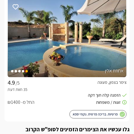
על העיצוב וההשראה
הנחלה שרכשו, היא הגשמת חלומם של זוג המארחים שטיילו 
במקסיקו וטוסקנה וייבאו מהן אישית את הפריטים המרכיבים כל 
סוויטה: אריחי טרה קוטה מקוריים, מטבחים, רהיטים ואפילו תקרת 
העץ בכל סוויטה! בעזרתם של שני מעצבים, הקימו את נוף האחוזה 
המפואר, בו מגוון עצי פרי וגנים מרהיבים.
בחורף
אחוזת אלין
כל סוויטה נהנית מקמין חורפי מפנק.בנוסף, מתחם הגן מותאם 
לשהות חורפית: הבריכה מחוממת ומקורה היטב וכמובן מתחם 
צימר בצפון, מעונה
/5
הספא הממוקם במבנה נפרד משלו. 
החל מ- ₪1400
כלול באירוח
B&B - לינה וארוחת בוקר כפרית עשירה במיוחד.בכל סוויטה תיהנו 
פרטיות. בריכה פרטית. גקוזי ספא
מבקבוק יין, קפסולות קפה וסוגי קפה נוספים, חלב, שוקולדים, 
סלסלת פירות העונה, פירות יבשים,עוגיות, חלוקי רחצה, מגבות גוף, 
גלו עכשיו את הצימרים הזמינים לסופ"ש הקרוב