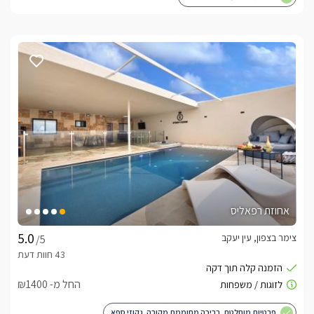
אחוזת רפאליס
צימר בצפון, עין יעקב
/5
החל מ- ₪1400
פרטיות מוחלטת. בריכה מחוממת מקורה. גקוזי ספא