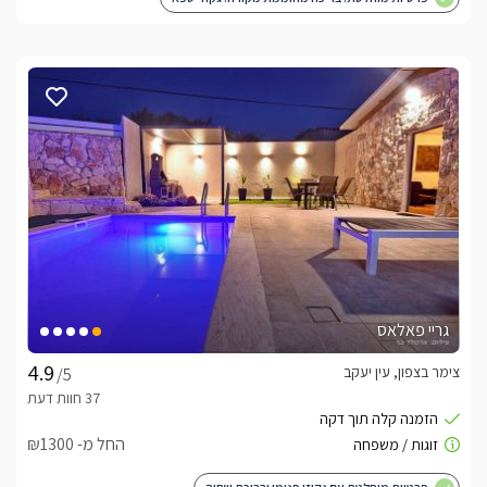
גריי פאלאס
צימר בצפון, עין יעקב
/5
החל מ- ₪1300