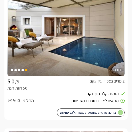
פנים הסוויטה
בסוויטת יהלי'ס שלושה חדרי שינה זוגיים בהם מיטה זוגית נוחה 
במיוחד, בגוונים לבנים נקיים עם מצעים רכים ואיכותיים, בכל חדר 
טלוויזיה חדישה מחוברת לכבלים ואקססוריז שונים, מראה, שידות 
לצד המיטה ושידות איפור, וכמובן מיזוג אוויר.בנוסף ישנם שני חדרי 
רחצה מפוארים וחדשים, סטריליים ואסתטיים, עם מקלחון חדש 
ומרווח, שירותים ועמדת כיור עם מראה מעוצבת. שם גם יחכו לכם 
מגבות רכות ותמרוקי הרחצה.עוד בסויטה המושקעת והחדשה חלל 
מרכזי בו סלון גדול מעוצב בגווני שמנת וכריות נוי מונחות עליו, עם 
חלון במרכז הצופה אל הנוף והשקיעות היפות במושב.לסוויטה 
ורונה
מטבח מאובזר לחלוטין עם מקרר גדול, תנור אפיה, כיריים, מיקרוגל, 
קולט אדים, מתקן לייבוש כלים, מכונת קפה, קומקום וכלי הגשה. 
צימרים בצפון, עין יעקב
/5
 בקרבה למטבח ישנו שולחן אוכל גדול, נפתח לישיבת אנשים 
נוספים.
החל מ- ₪1500
איזור החוץ הפרטי
בריכה פרטית מחוממת מקורה לכל סוויטה
באיזור החוץ תמצאו בריכת שחיה מוקפת דק עץ מעוצב, עם סולם. 
מיטות שיזוף ופינות ישיבה פזורות בחצר, עמדת ברביקיו עם עמדת 
עבודה לצידו לנוחות מירבית, פינת אוכל חיצונית לצד ערסל שכיבה 