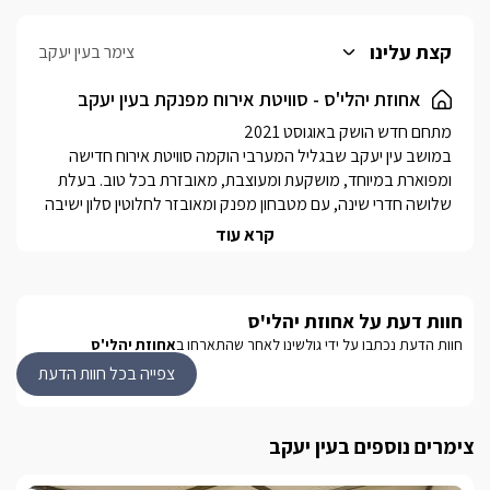
קצת עלינו
צימר בעין יעקב
אחוזת יהלי'ס - סוויטת אירוח מפנקת בעין יעקב
במושב עין יעקב שבגליל המערבי הוקמה סוויטת אירוח חדישה 
ומפוארת במיוחד, מושקעת ומעוצבת, מאובזרת בכל טוב. בעלת 
שלושה חדרי שינה, עם מטבחון מפנק ומאובזר לחלוטין סלון ישיבה 
מרווח, פינת אוכל גדולה, ושני חדרי רחצה.לסוויטה חצר פרטית 
קרא עוד
מפנקת בה תמצאו ג'קוזי ספא גדול, בריכת שחיה, פינות ישיבה 
פזורות ועוד.המתחם מתאים לאירוח משפחות עד 12 נפשות, או 
קבוצת זוגות (6 מבוגרים).באמצע השבוע המתחם מושכר כסוויטה 
חוות דעת על אחוזת יהלי'ס
(לזוגות/משפחות).בסופי שבוע, חגים וחופשות המתחם מושכר 
חוות הדעת נכתבו על ידי גולשינו לאחר שהתארחו ב
אחוזת יהלי'ס
כוילה בלבד (משפחות/קבוצות). בגליל המערבי ובסביבת המושב 
עין יעקב שפע אטרקציות ומקומות בילוי, החל מטיולי הליכה 
צפייה בכל חוות הדעת
ומסלולים, טיולי אופניים, סוסים, רייזרים וטרקטורונים. במרחק קצר 
מחופי אכזיב וראש הנקרה, עכו העתיקה, קניונים, חנויות, מסעדות, 
ופאבים.
צימרים נוספים בעין יעקב