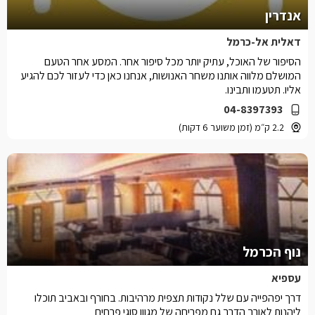
אנדרין
דאלית אל-כרמל
הסיפור של האוכל, עתיק יותר מכל סיפור אחר. המסע אחר הטעם
המושלם מלווה אותנו משחר האנושות, אנחנו כאן כדי לעזור לכם להגיע
אליו. תטעמו ותבינו.
04-8397393
2.2 ק״מ (זמן משוער 6 דקות)
נוף הכרמל
עספיא
דרך יפהפייה עם שלל נקודות תצפית מרהיבות. בחורף ובאביב תוכלו
ליהנות לאורך הדרך גם מפריחה של מגוון סוגי פרחים