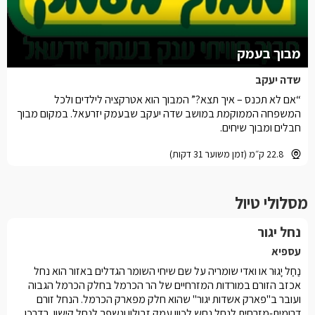
מבוך בעמק
שדה יעקב
“אם לא תכנס – איך תצא?” המבוך הוא אטרקציה לילדים ולכל
המשפחה הממוקמת במושב שדה יעקב שבעמק יזרעאל. במקום מבוך
חבלים ומבוך שיחים.
22.8 ק״מ (זמן משוער 31 דקות)
מסלולי טיול
נחל יגור
עספיא
נַחַל יָגוּר או ואדי שומריה על שם שיחי השומר הגדלים באזור הוא נחל
אכזב הזורם במורדות המזרחיים של הר הכרמל בחלק הכרמל הגבוה
ועובר ב"פארק אשדות יגור" שהוא חלק מפארק הכרמל. הנחל זורם
דרומית-מזרחית לנחל נחש לכוון עמק זבולון ונשפך לנחל קישון. בדרכו