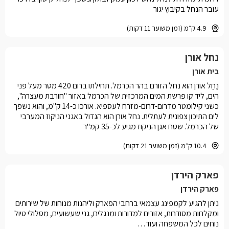
עובר הנחל בקיבוץ יגור
4.9 ק״מ (זמן משוער 11 דקות)
נחל אורן
בית אורן
נַחַל אורן הוא נחל הזורם בהר הכרמל. תחילתו ברום 420 מטר מעל פני
הים, ליד קו פרשת המים המרכזית של הכרמל באזור "חורבת מעצרה",
כשני קילומטר מדרום-דרום-מזרח לעספיא. אורכו כ-14 ק"מ, והוא נשפך
לים התיכון צפונית לעתלית. נחל אורן הוא הגדול באגני הניקוז המערבי
של הכרמל. שטח אגן הניקוז מגיע לכ-35 קמ"ר
10.4 ק״מ (זמן משוער 21 דקות)
פארק הירדן
פארק הירדן
ניתן להגיע לקמפינג עצמאי ברחבי הפארק וליהנות מנוחות של שירותים
ומקלחות מסודרות, אזורים למדורות ומנגלים, גני שעשועים, מסלולי טיול
נוחים לכל המשפחה ועוד…