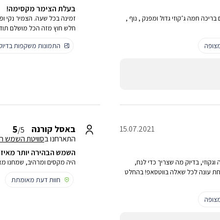
בעלת הצימר מקסימה!
ריכה חמה ג’קוזי גדול ומפנק , נוף ,
זמינה בכל שעה. הצמיר נקי ופ
חלש חוץ מזה הכל מושלם תודה
צופה
התמונות משקפות בדיו
5
באסל קורנה
15.07.2021
/5
התארחנו ב
סוויטת השמש ה
השמש הבהירה יותר מאיזה
וגקוזי, בדיוק מה שצריך כדי לנח,
היה מקסים ומרהיב, שמחנו מא
ת עונה לכל שאלה בווטסאפ! בהחלט
חוות דעת מאומתת
צופה