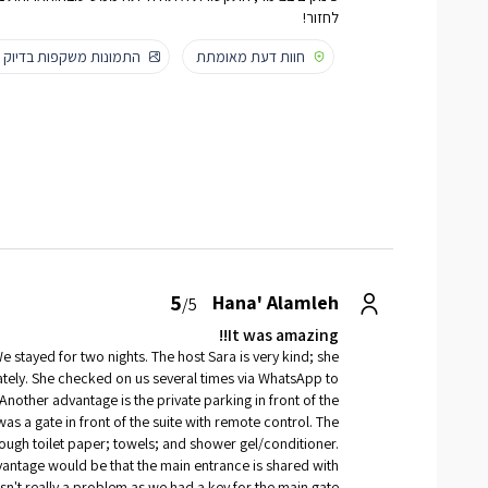
לחזור!
חוות דעת מאומתת
התמונות משקפות בדיוק
5
Hana' Alamleh
/5
It was amazing!!
 stayed for two nights. The host Sara is very kind; she
tely. She checked on us several times via WhatsApp to
 Another advantage is the private parking in front of the
was a gate in front of the suite with remote control. The
ough toilet paper; towels; and shower gel/conditioner.
dvantage would be that the main entrance is shared with
sn't really a problem as we had a key for the main gate