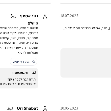
5
רוני אמיתי
18.07.2023
/5
מושלם
ון, חלב, שתייה. הבריכה ממש כייפית,
סוויטה יפייפיה, מטופחת ונקייה
בטירוף, פרטיות ושקט. שרה הי
ממתקים, עוגות, חלב, קפסולות 
שרה והיה מעולה. גם ההמלצות 
נוטה לחזור לצימרים שכבר היית
מושלמת לבעלי
מעל המצופה
תודה רבה לכם זוג יקר
שמחתי לארח ואשמח לארח ג
5
Ori Shabat
10.05.2023
/5