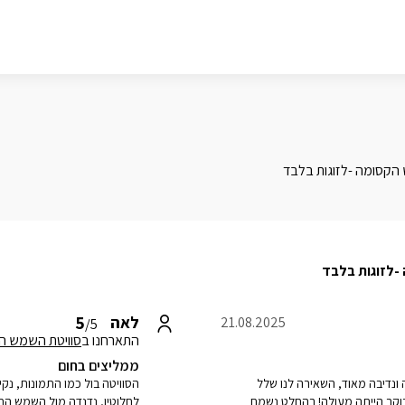
הקסומה -לזוגות בלבד
לזוגות בלבד
5
לאה
21.08.2025
/5
התארחנו ב
סוויטת השמש ה
ממליצים בחום
ונדיבה מאוד, השאירה לנו שלל
הסוויטה בול כמו התמונות, נק
וקר הייתה מעולה! בהחלט נשמח
לחלוטין, נדנדה מול השמש החו