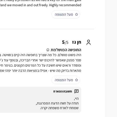
and we moved in and out freely. Highly recommended!
מעל המצופה
5
חן גז
/5
החופשה המושלמת ☺️
היה פשוט מושלם. כל מה שצריך בחופשה היה קיים בסוויטה. ב
ספר מפנק שאפשר להיכנס ישר אחרי הבריכה, ובנוסף עוד ג’ק
ומסודר ורואים שיש חשיבה על כל הפרטים הקטנים. בצימר חיכו
מתארות בדיוק מה שיש - אפילו במציאות הרבה יותר יפה! ש
מעל המצופה
היי,
תודה על חוות הדעת המפרגנת,
שמחתי לארח משפחה יקרה.