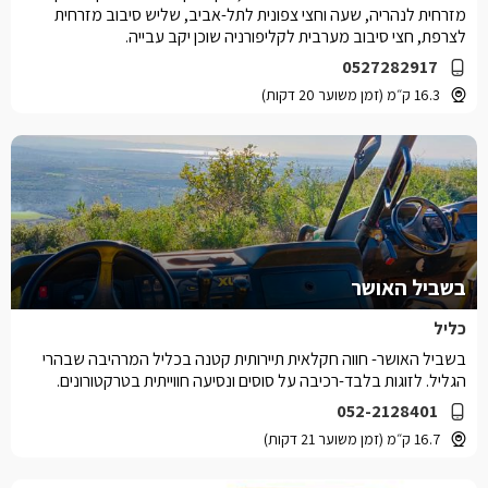
מזרחית לנהריה, שעה וחצי צפונית לתל-אביב, שליש סיבוב מזרחית
לצרפת, חצי סיבוב מערבית לקליפורניה שוכן יקב עבייה.
0527282917
16.3 ק״מ (זמן משוער 20 דקות)
בשביל האושר
כליל
בשביל האושר- חווה חקלאית תיירותית קטנה בכליל המרהיבה שבהרי
הגליל. לזוגות בלבד-רכיבה על סוסים ונסיעה חווייתית בטרקטורונים.
052-2128401
16.7 ק״מ (זמן משוער 21 דקות)