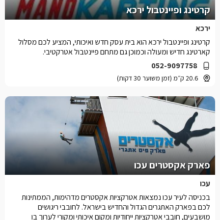
קרטינג ופיינטבול ירכא
ירכא
קרטינג ופיינטבול ירכא הוא בית עסק חדש ואיכותי, המציע לכם מסלול
קארטינג חדיש ומעולה וכמוכן גם מתחם פיינטבול אטרקטיבי.
052-9097758
20.6 ק״מ (זמן משוער 30 דקות)
פארק אקסטרים עכו
עכו
בכניסה לעיר עכו נמצאות אטרקציות אקסטרים מדהימות, הממתינות
לכם בפארק האתגרים הגדול והחדיש בישראל. לחובבי ריגושים
מושבעים, חובבי אטרקציות ייחודיות ומקום איכותי ומקורי לערוך בו