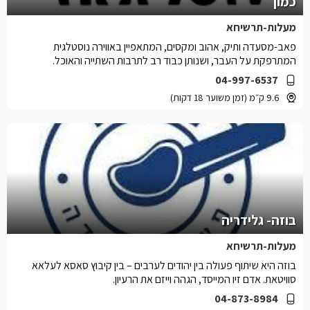
כמון
מעלות-תרשיחא
פאב-מסעדה ותיק, אהוב ומקסים, המתאפיין באווירה נוסטלגית
המתרפקת על העבר, ושנותן כבוד רב לתרבות השתייה והאוכל.
04-997-6537
9.6 ק״מ (זמן משוער 18 דקות)
בוזה- גלידריה
מעלות-תרשיחא
בוזה היא שיתוף פעולה בין יהודים לערבים – בין קיבוץ סאסא לעלאא
סוויטאת. אדם זיו המייסד, הגהה וייזם את הרעיון.
04-873-8984