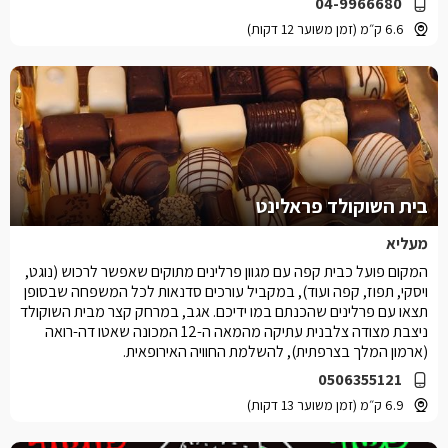
04-9966680
6.6 ק״מ (זמן משוער 12 דקות)
בית השוקולד פראלינט
מעליא
המקום פועל כבית קפה עם מגוון פרלינים מתוקים שאפשר לרכוש (נוגט,
ויסקי, תפוז, קפה ועוד), במקביל עורכים סדנאות לכל המשפחה שבסופן
תצאו עם פרלינים שהכנתם במו ידיכם. אגב, במרחק קצר מבית השוקולד
ניצבת מצודה צלבנית עתיקה מהמאה ה-12 המכונה שאטו דה-רואה
(ארמון המלך בצרפתית), להשלמת החוויה האירופאית.
0506355121
6.9 ק״מ (זמן משוער 13 דקות)