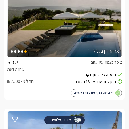
אחוזת רון בגליל
צימר בצפון, עין יעקב
/5
החל מ- ₪7500
וילה מול הנוף עם 7 חדרי שינה
שובר מילואים