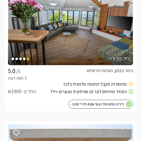
בית מול ירח
צימר בצפון, מעלות-תרשיחא
/5
החל מ- ₪1900
דירת נופש מול הנוף עם 4 חדרי שינה