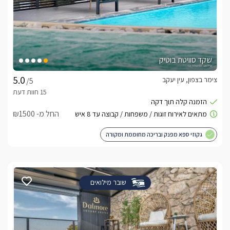
שקד סוויטת בוטיק
צימר בצפון, עין יעקב
/5
החל מ- ₪1500
גקוזי ספא מפנק ובריכה מחוממת ומקורה
שובר מילואים