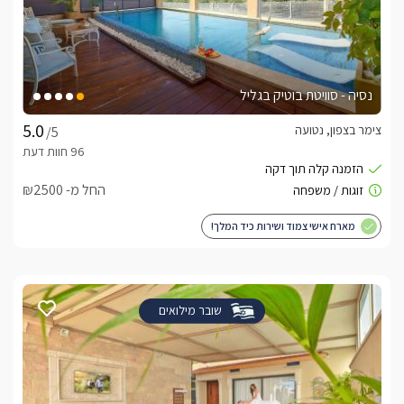
נסיה - סוויטת בוטיק בגליל
צימר בצפון, נטועה
/5
החל מ- ₪2500
מארח אישי צמוד ושירות כיד המלך!
שובר מילואים