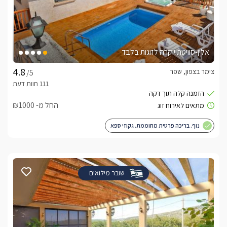
אלין-סוויטת יוקרה לזוגות בלבד
צימר בצפון, שפר
/5
החל מ- ₪1000
נוף. בריכה פרטית מחוממת. גקוזי ספא
שובר מילואים