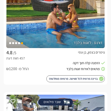
דורנס - לזוגות בלבד
צימרים בצפון, בן עמי
/5
החל מ- ₪1200
בריכה פרטית לכל סוויטה. פרטיות מוחלטת!
שובר מילואים