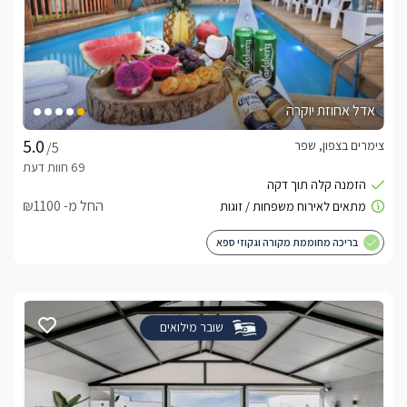
אדל אחוזת יוקרה
צימרים בצפון, שפר
/5
החל מ- ₪1100
בריכה מחוממת מקורה וגקוזי ספא
שובר מילואים