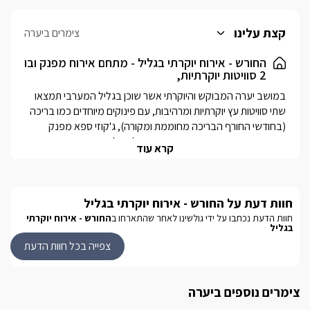
קצת עלינו
צימרים ביערה
החורש - אירוח יוקרתי בגליל - מתחם אירוח מפנק ובו
2 סוויטות יוקרתיות,
במושב יערה המבוקש והיוקרתי אשר שוכן בגליל המערבי תמצאו 
שתי סוויטות עץ יוקרתיות ומרהיבות, עם פינוקים מיוחדים כמו בריכה 
(בחודשי החורף הבריכה מחוממת ומקורה), ג'קוזי ספא מפנק  
קרא עוד
המתחם יוקרתי מאוד וניצב אל מול הנופים המשגעים, הפסטורלים 
והירוקים באזור שקט ורגוע, שיעביר לכם את החופשה על הצד הטוב 
חוות דעת על החורש - אירוח יוקרתי בגליל
ביותר ויגרמו לכם לקבל את השקט והרוגע הנפשיים להם אתם 
זקוקים.
חוות הדעת נכתבו על ידי גולשינו לאחר שהתארחו ב
החורש - אירוח יוקרתי
בגליל
צפייה בכל חוות הדעת
הסוויטות
ל"החורש"  2 סוויטות עץ  מפנקותבסוויטות האלון והאורן: פרטיות 
צימרים נוספים ביערה
ונפרדות האחת מן השנייה. בכל סוויטה תמצאו חדר הורים עם מיטה 