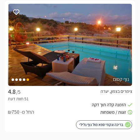
ארוחות
ארוחת הבוקר מוגשת בשפע ובאהבה, הארוחה מגוונת וטעימה 
וכוללת בה:חביתות, סלטים מגוונים, גבינות, עוגיות ומיץ טרי 
(בתוספת תשלום).
חשוב לדעת
לציבור הדתי:*בית הכנסת נמצא בקרבת המתחם.*ניתן לקבל מיים 
נוף קסום
** השימוש בבריכה אך ורק באחריות ההורים בלבד ובזמן שימוש 
צימרים בצפון, יערה
/5
*במתחם החורש אנו שמים דגש על פרטיות האורחים- ולכן אין 
להשתמש ברחפנים/מכשיר צילום אחר.ניתן להביא בע"ח בתיאום 
מראש מול בעל המתחם.
החל מ- ₪750
בריכה וגקוזי ספא מול נוף גלילי
לצפייה באטרקציות ומסעדות בקרבת החורש - אירוח
יוקרתי בגליל -
לחצו כאן