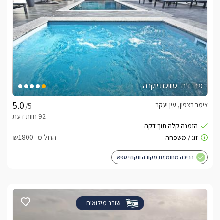
פברז’ה- סוויטת יוקרה
צימר בצפון, עין יעקב
/5
החל מ- ₪1800
בריכה מחוממת מקורה וגקוזי ספא
שובר מילואים