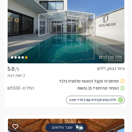
וילה סבן דרים
צימר בצפון, דלתון
/5
החל מ- ₪5500
וילת נופש יוקרתית עם 5 חדרי שינה
שובר מילואים