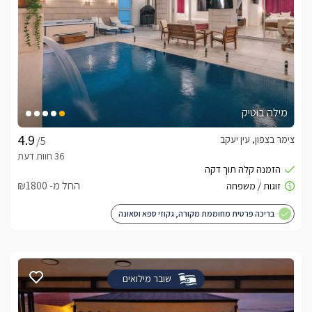
מילה בוטיק
צימר בצפון, עין יעקב
/5
החל מ- ₪1800
בריכה פרטית מחוממת מקורה, גקוזי ספא וסאונה
שובר מילואים