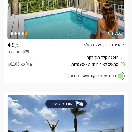
גמליורט
צימרים בצפון, מעלה גמלא
/5
החל מ- ₪1100
בריכה פרטית וגקוזי ספא לכל יורט
שובר מילואים