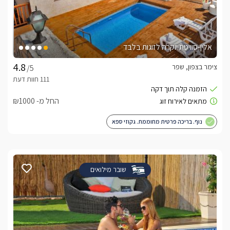
אלין-סוויטת יוקרה לזוגות בלבד
צימר בצפון, שפר
/5
החל מ- ₪1000
נוף. בריכה פרטית מחוממת. גקוזי ספא
שובר מילואים