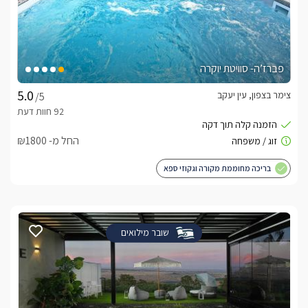
פברז’ה- סוויטת יוקרה
צימר בצפון, עין יעקב
/5
החל מ- ₪1800
בריכה מחוממת מקורה וגקוזי ספא
שובר מילואים