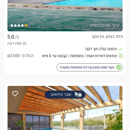
שקד סוויטת בוטיק
צימר בצפון, עין יעקב
/5
החל מ- ₪1500
גקוזי ספא מפנק ובריכה מחוממת ומקורה
שובר מילואים