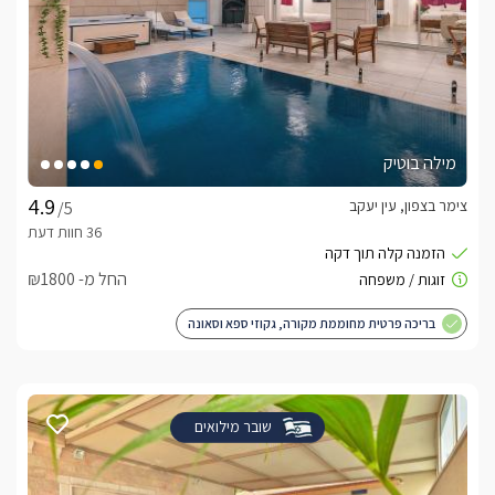
מילה בוטיק
צימר בצפון, עין יעקב
/5
החל מ- ₪1800
בריכה פרטית מחוממת מקורה, גקוזי ספא וסאונה
שובר מילואים