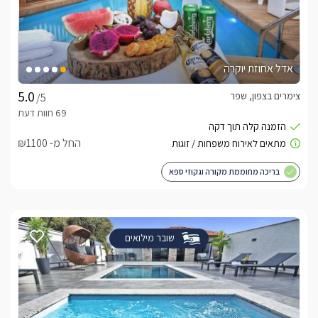
אדל אחוזת יוקרה
צימרים בצפון, שפר
/5
החל מ- ₪1100
בריכה מחוממת מקורה וגקוזי ספא
שובר מילואים