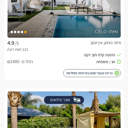
סיאלו- CIELO
צימר בצפון, עין יעקב
/5
החל מ- ₪1400
בריכה וגקוזי ספא בפרטיות מוחלטת
שובר מילואים