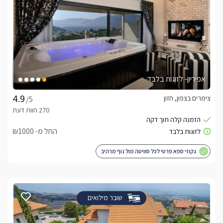
אפיריון- לזוגות בלבד
צימרים בצפון, חזון
/5
החל מ- ₪1000
גקוזי ספא פרטי לכל סוויטה מול נוף מרהיב
שובר מילואים