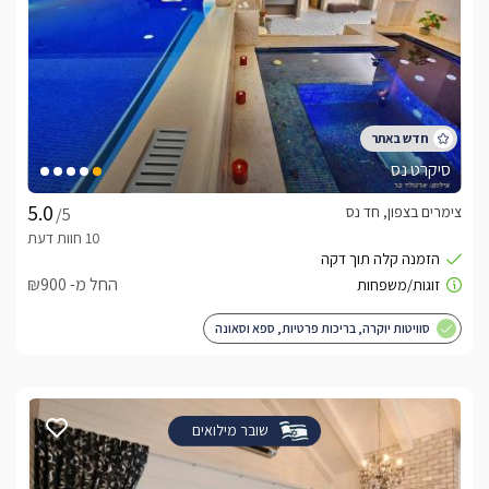
סיקרט נס
צימרים בצפון, חד נס
/5
החל מ- ₪900
סוויטות יוקרה, בריכות פרטיות, ספא וסאונה
שובר מילואים