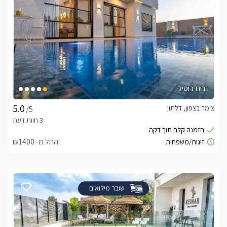
דרים בוטיק
צימר בצפון, דלתון
/5
החל מ- ₪1400
שובר מילואים