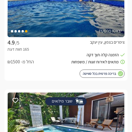
שאטו פרסטיז
צימרים בצפון, עין יעקב
/5
החל מ- ₪1500
בריכה פרטית בכל סוויטה
שובר מילואים