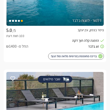
לצפייה באטרקציות ומסעדות בקרבת סוויטת ניחוחות
בגורן -
לחצו כאן
דלמור - לזוגות בלבד
צימר בצפון, עין יעקב
/5
החל מ- ₪1400
בריכה מחוממת בפרטיות מלאה מול הנוף
שובר מילואים