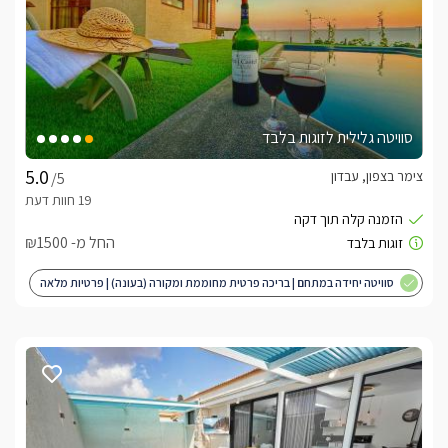
סוויטה גלילית לזוגות בלבד
צימר בצפון, עבדון
/5
החל מ- ₪1500
סוויטה יחידה במתחם | בריכה פרטית מחוממת ומקורה (בעונה) | פרטיות מלאה
| מותאם לציבור הדתי