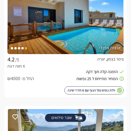
אחוזת אפנדי
צימר בצפון, יערה
/5
החל מ- ₪4000
וילת נופש מול הנוף עם 6 חדרי שינה
שובר מילואים