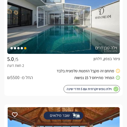
וילה סבן דרים
צימר בצפון, דלתון
/5
החל מ- ₪5500
וילת נופש יוקרתית עם 5 חדרי שינה
שובר מילואים