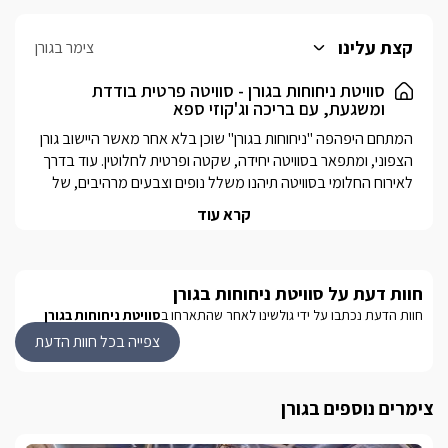
קצת עלינו
צימר בגורן
סוויטת ניחוחות בגורן - סוויטה פרטית בודדת
ומשגעת, עם בריכה וג'קוזי ספא
המתחם היפהפה "ניחוחות בגורן" שוכן בלא אחר מאשר היישוב גורן 
הצפוני, ומתפאר בסוויטה יחידה, שקטה ופרטית לחלוטין. עוד בדרך 
לאירוח החלומי בסוויטה תיהנו משלל נופים וצבעים מרהיבים, של 
הים התיכון היפהפה, ההרים והעמקים הגבוהים, תצפיות מרהיבות, 
קרא עוד
ושמורות טבע קסומות. כשתגיעו אל האירוח המופלא תגלו חצר 
גדולה ובה בריכת שחיה גדולה במיוחד (13X6) מקורה בחודשי 
החורף (הבריכה לא מחוממת), ובקתת עץ חלומית (יחידה במתחם) 
חוות דעת על סוויטת ניחוחות בגורן
הלא היא הסוויטה ומפנקת עם שלל הפתעות. האירוח מתאים לזוג, 
משפחה, ולציבור הדתי. 
חוות הדעת נכתבו על ידי גולשינו לאחר שהתארחו ב
סוויטת ניחוחות בגורן
צפייה בכל חוות הדעת
פנים הסוויטה הפרטית
הסוויטה האינטימית, בנויה בבקתת עץ נעימה וכפרית, חמימה 
צימרים נוספים בגורן
וביתית במיוחד ומלאה בשלל פינוקים והפתעות. בכניסתכם אל 