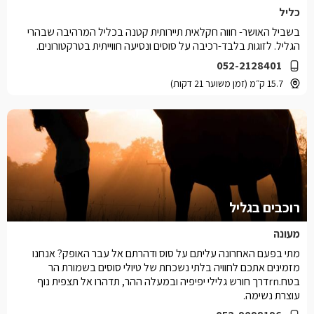
כליל
בשביל האושר- חווה חקלאית תיירותית קטנה בכליל המרהיבה שבהרי
הגליל. לזוגות בלבד-רכיבה על סוסים ונסיעה חווייתית בטרקטורונים.
052-2128401
15.7 ק״מ (זמן משוער 21 דקות)
רוכבים בגליל
מעונה
מתי בפעם האחרונה עליתם על סוס ודהרתם אל עבר האופק? אנחנו
מזמינים אתכם לחוויה בלתי נשכחת של טיולי סוסים בשמורת הר
בטח.rnדרך חורש גלילי יפיפיה ובמעלה ההר, תדהרו אל תצפית נוף
עוצרת נשימה.