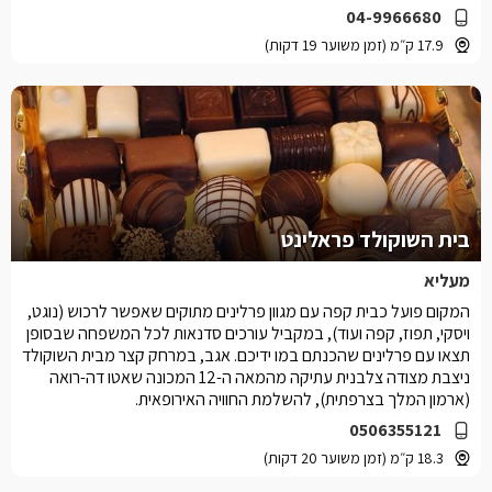
04-9966680
17.9 ק״מ (זמן משוער 19 דקות)
בית השוקולד פראלינט
מעליא
המקום פועל כבית קפה עם מגוון פרלינים מתוקים שאפשר לרכוש (נוגט,
ויסקי, תפוז, קפה ועוד), במקביל עורכים סדנאות לכל המשפחה שבסופן
תצאו עם פרלינים שהכנתם במו ידיכם. אגב, במרחק קצר מבית השוקולד
ניצבת מצודה צלבנית עתיקה מהמאה ה-12 המכונה שאטו דה-רואה
(ארמון המלך בצרפתית), להשלמת החוויה האירופאית.
0506355121
18.3 ק״מ (זמן משוער 20 דקות)