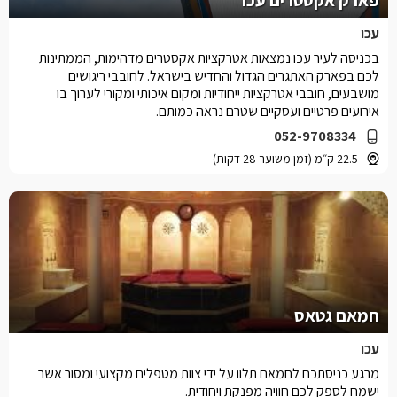
פארק אקסטרים עכו
עכו
בכניסה לעיר עכו נמצאות אטרקציות אקסטרים מדהימות, הממתינות
לכם בפארק האתגרים הגדול והחדיש בישראל. לחובבי ריגושים
מושבעים, חובבי אטרקציות ייחודיות ומקום איכותי ומקורי לערוך בו
אירועים פרטיים ועסקיים שטרם נראה כמותם.
052-9708334
22.5 ק״מ (זמן משוער 28 דקות)
חמאם גטאס
עכו
מרגע כניסתכם לחמאם תלוו על ידי צוות מטפלים מקצועי ומסור אשר
ישמח לספק לכם חוויה מפנקת ויחודית.