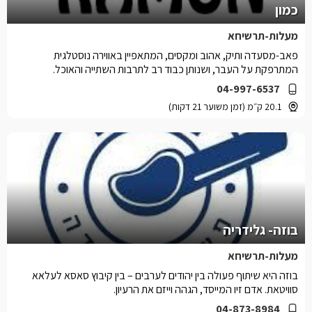
כמון
מעלות-תרשיחא
פאב-מסעדה ותיק, אהוב ומקסים, המתאפיין באווירה נוסטלגית
המתרפקת על העבר, ושנותן כבוד רב לתרבות השתייה והאוכל.
04-997-6537
20.1 ק״מ (זמן משוער 21 דקות)
בוזה- גלידריה
מעלות-תרשיחא
בוזה היא שיתוף פעולה בין יהודים לערבים – בין קיבוץ סאסא לעלאא
סוויטאת. אדם זיו המייסד, הגהה וייזם את הרעיון.
04-873-8984