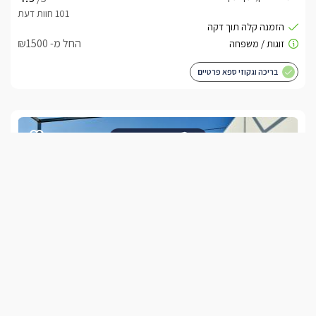
החל מ- ₪1500
בריכה וגקוזי ספא פרטיים
שובר מילואים
שאטו פרסטיז
צימרים בצפון, עין יעקב