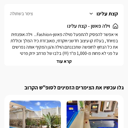
קצת עלינו
צימר בשתולה
וילה פאשן - קצת עלינו
אי אפשר להפסיק להתפעל מוילה פאשן-Fashion...  וילה אופנתית 
במיוחד, בעלת קו עיצוב חדשני ויוקרתי, מאובזרת כיד המלך וכוללת 
את כל הנחוץ לחופשה שתכננתם.הוילה והגן המקיף אותה נפרשים 
על פני לא פחות מ-1,000 מ"ר (!!!) בלבו של מרחב ירוק פרטי 
ופתוח ומתהדרים בבעיצוב מודרני איכותי. בפנים מצפים לכם 4 חדרי 
קרא עוד
שינה יוקרתיים ומאובזרים היטב, עם 4 חדרי רחצה גדולים ויפים, סלון 
אירוח גדול ומפואר ומטבח מעוצב בו תוכלו לבשל מכל העולה על 
דעתכם. בחוץ המסיבה ממשיכה: בריכת שחייה מחוממת ומקורה, 
ג'קוזי ספא מפנק והמון מרחב.הוילה מתאימה לכל סוגי האירוח, 
גלו עכשיו את הצימרים הזמינים לסופ"ש הקרוב
הכל מחופשה משפחתית או של קבוצת זוגות ועד אירועים מיוחדים 
כמו הצעות נישואין, מסיבות רווקים/ רווקות וימי הולדת. 
כלול באירוח
לינה + יין משובח, ערכת שתייה חמה, מגבות חוף ומגבות רחצה, 