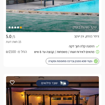
שקד סוויטת בוטיק
צימר בצפון, עין יעקב
/5
החל מ- ₪1500
גקוזי ספא מפנק ובריכה מחוממת ומקורה
שובר מילואים