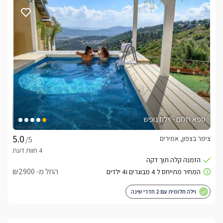
רויטל ויורם זרחי, ישמחו לעזור לכם בתכנון החופשה, לספר על 
אטרקציות ולהציע טיולים באזור כולל טיול ג'יפים מודרך ע"י יורם, 
שהינו בין היתר מורה דרך ותיק ומנוסה.
לצפייה באטרקציות ומסעדות בקרבת ארץ
הגליל-אמירים -
לחצו כאן
ספא חלום - וילת נופש
צימר בצפון, אמירים
/5
החל מ- ₪2900
וילה חלומית עם 2 חדרי שינה