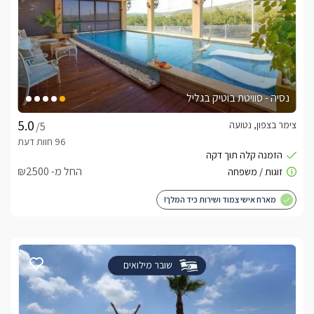
נסיה - סוויטת בוטיק בגליל
צימר בצפון, נטועה
/5
החל מ- ₪2500
מארח אישי צמוד ושירות כיד המלך!
שובר מילואים