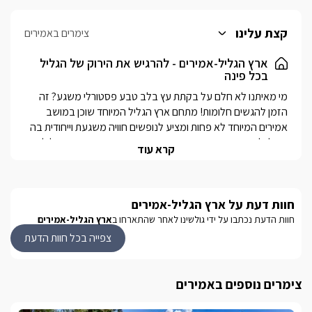
קצת עלינו
צימרים באמירים
ארץ הגליל-אמירים - להרגיש את הירוק של הגליל
בכל פינה
מי מאיתנו לא חלם על בקתת עץ בלב טבע פסטורלי משגע? זה 
הזמן להגשים חלומות! מתחם ארץ הגליל המיוחד שוכן במושב 
אמירים המיוחד לא פחות ומציע לנופשים חוויה משגעת וייחודית בה 
תוכלו ליהנות בבקתות עץ רומנטיות, מתקני משחק איכותיים לילדים, 
קרא עוד
טבע חורשי יפהפה וערסלים פזורים ברחבי הגן... השקט המושלם 
לנופש מושלם בגליל!
חוות דעת על ארץ הגליל-אמירים
נוף מהמתחם
חוות הדעת נכתבו על ידי גולשינו לאחר שהתארחו ב
ארץ הגליל-אמירים
במתחם האירוח "ארץ הגליל" הנוף משחק תפקיד חשוב. אולם, לא 
צפייה בכל חוות הדעת
בכל היחידות ניתן לשבת במרפסת ולצפות בנוף, אבל בכל אחת 
מהיחידות תיהנו מטבע גלילי משגע! חלק מן הצימרים נסתרים בין 
חורשי עץ טבעיים ויפים, לחלקם יש מרפסת נוף המאפשרת נקודת 
צימרים נוספים באמירים
תצפית מושלמת לנוף ולכל היחידות קיים מקום התכנסות משותף 