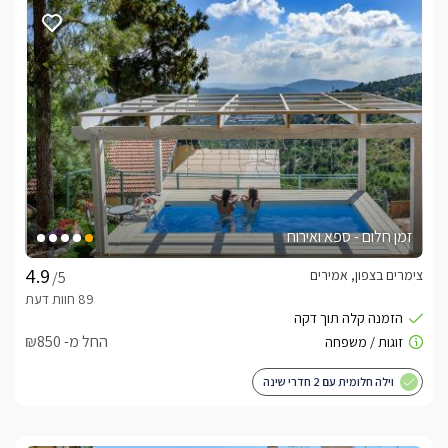
הצופה לנוף המרהיב ובעל מתקני משחק לילדים, סאונה יבשה 
ופרגולה איכותית ויפה בגן. 
כלול באירוח
בקבוק יין משובח, חלב, עוגיות פריכות, שוקולדים, קפסולות למכונת 
הקפה וסבוני רחצה ריחניים.תוספת תשלוםלהעצמת החוויה מומלץ 
להזמין טיפולי עיסוי מקצועיים שיבוצעו ע"י מעסים מוסמכים ויכניסו 
אתכם לעולם שלם של רוגע, שלווה ואהבה. ארוחות בוקר או ערב גם 
כן עומדות לשרותכם ותוכלו ליהנות מהם בשעות שונות ביום, בתיאום 
מראש.
זמן חלום - ספא ואירוח
צימרים בצפון, אמירים
/5
מיקום
אמירים הינו מושב ייחודי, הדוגל בצמחונות-טבעונות ובאורח חיים 
בריא דרך התחברות לטבע. כאן, תוכלו ליהנות מהיופי המיוחד של 
החל מ- ₪850
הטבע, מנופים מרהיבים ופנורמיים, להשתתף בסדנאות מרתקות 
ולטילל במרחבים מלאים באומנות ויופי של המושב.בנוסף, אמירים 
וילה חלומית עם 2 חדרי שינה
ממוקם בלב הגליל, מוקף אטרקציות מגוונות, כגון: טיולי אופניים, 
ג'יפים, טרקטורונים, מסלולי טיול רגליים, נחלים, תצפיות, מסעדות 
שונות, יקבים ועוד.צוות המארחים של "ארץ הגליל", סבא משה, 