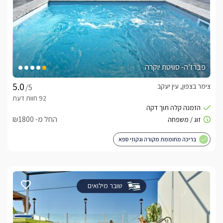
פברז’ה- סוויטת יוקרה
צימר בצפון, עין יעקב
/5
החל מ- ₪1800
בריכה מחוממת מקורה וגקוזי ספא
שובר מילואים