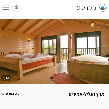
צימרטופ
1/14
ארץ הגליל-אמירים
לא בפרסום