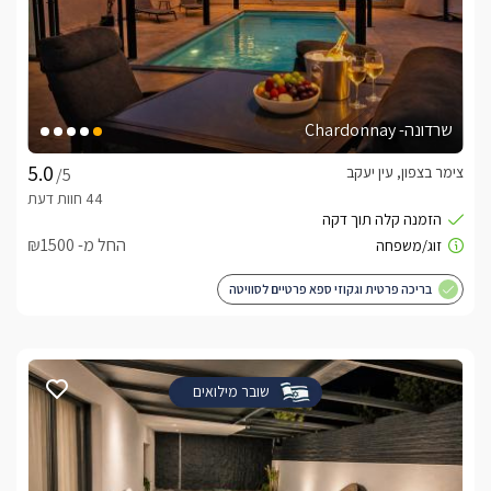
שרדונה- Chardonnay
צימר בצפון, עין יעקב
/5
החל מ- ₪1500
בריכה פרטית וגקוזי ספא פרטיים לסוויטה
שובר מילואים