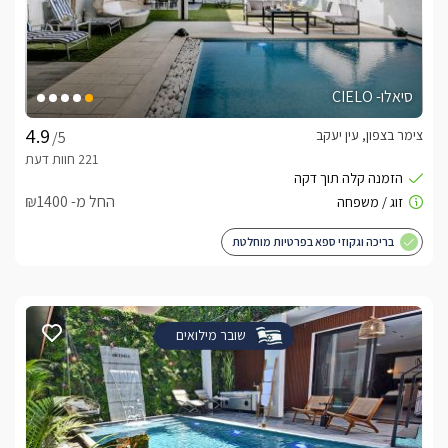
סיאלו- CIELO
צימר בצפון, עין יעקב
/5
החל מ- ₪1400
בריכה וגקוזי ספא בפרטיות מוחלטת
שובר מילואים