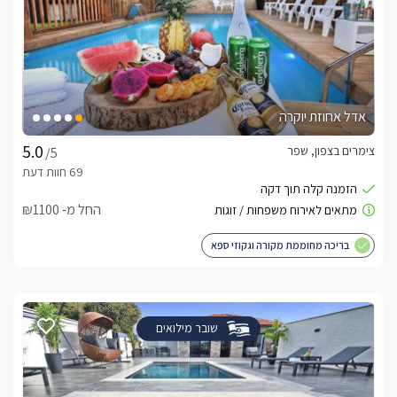
אדל אחוזת יוקרה
צימרים בצפון, שפר
/5
החל מ- ₪1100
בריכה מחוממת מקורה וגקוזי ספא
שובר מילואים