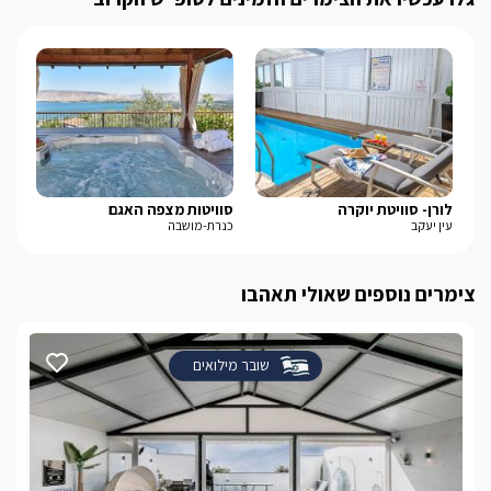
לורן- סוויטת יוקרה
סוויטות מצפה האגם
פי
עין יעקב
כנרת-מושבה
חד 
צימרים נוספים שאולי תאהבו
שובר מילואים