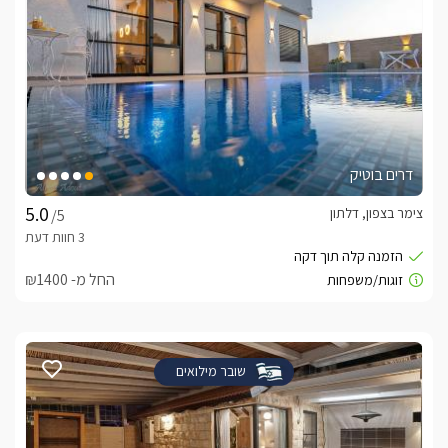
דרים בוטיק
צימר בצפון, דלתון
/5
החל מ- ₪1400
שובר מילואים