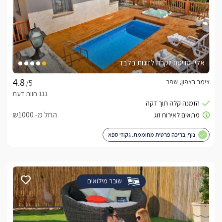
אלין-סוויטת יוקרה לזוגות בלבד
צימר בצפון, שפר
/5
החל מ- ₪1000
נוף. בריכה פרטית מחוממת. גקוזי ספא
שובר מילואים