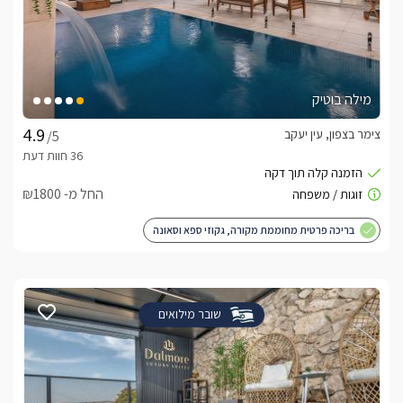
מילה בוטיק
צימר בצפון, עין יעקב
/5
החל מ- ₪1800
בריכה פרטית מחוממת מקורה, גקוזי ספא וסאונה
שובר מילואים