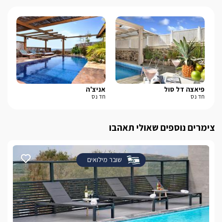
פיאצה דל סול
אניצ'ה
בל-
חד נס
חד נס
נוף
צימרים נוספים שאולי תאהבו
שובר מילואים