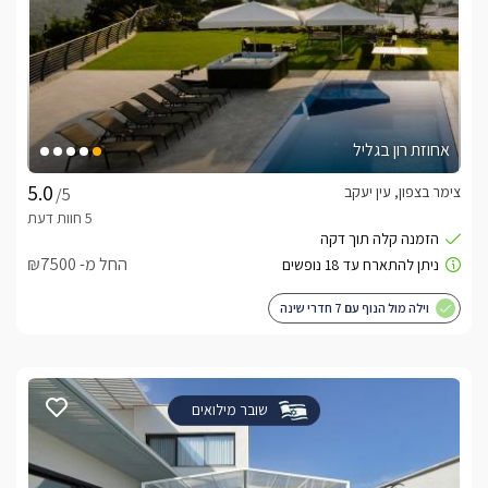
אחוזת רון בגליל
צימר בצפון, עין יעקב
/5
החל מ- ₪7500
וילה מול הנוף עם 7 חדרי שינה
שובר מילואים