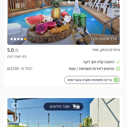
אדל אחוזת יוקרה
צימרים בצפון, שפר
/5
החל מ- ₪1100
בריכה מחוממת מקורה וגקוזי ספא
שובר מילואים