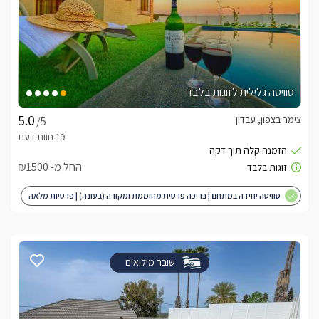
סוויטה גלילית לזוגות בלבד
צימר בצפון, עבדון
/5
החל מ- ₪1500
סוויטה יחידה במתחם | בריכה פרטית מחוממת ומקורה (בעונה) | פרטיות מלאה
| מותאם לציבור הדתי
שובר מילואים