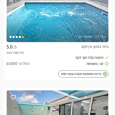
פברז’ה- סוויטת יוקרה
צימר בצפון, עין יעקב
/5
החל מ- ₪1800
בריכה מחוממת מקורה וגקוזי ספא