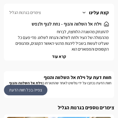
קצת עלינו
צימרים בגרנות הגליל
וילת אל השלווה והנוף - נחת לגוף ולנפש
מההמולה של העיר ולתת לשלווה והנחת לשלוט. מדי פעם כל 
שעלינו לעשות בשביל ליהנות מרגעי האושר הקטנים, ומהנופים 
פשוט לגמרי פשוט.וילת אל השלווה והנוף, תענה על כל הגחמות 
קרא עוד
הקטנות והמתפנקות שלכם ותעניק לכם תחושת שלווה מושלמת. 
המערבי, ובה שישה חדרים גדולים ומפנקים לאירוח זוגי/משפחתי, 
חוות דעת על וילת אל השלווה והנוף
עם חצר מטופחת, בריכה מפנקת ומשחקייה לילדים.. זו רק 
חוות הדעת נכתבו על ידי גולשינו לאחר שהתארחו ב
וילת אל השלווה והנוף
ההתחלה.
צפייה בכל חוות הדעת
פנים הוילה
צימרים נוספים בגרנות הגליל
הוילה המפנקת אל השלווה והנוף מתפארת בכ6 חדרים גדולים, 
מתאימות למשפחות, קבוצת חברים, או לזוגות שרוצים 