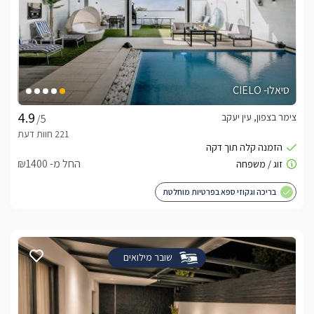
סיאלו- CIELO
צימר בצפון, עין יעקב
/5
החל מ- ₪1400
בריכה וגקוזי ספא בפרטיות מוחלטת
שובר מילואים