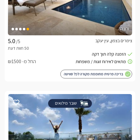
ורונה
צימרים בצפון, עין יעקב
/5
החל מ- ₪1500
בריכה פרטית מחוממת מקורה לכל סוויטה
שובר מילואים