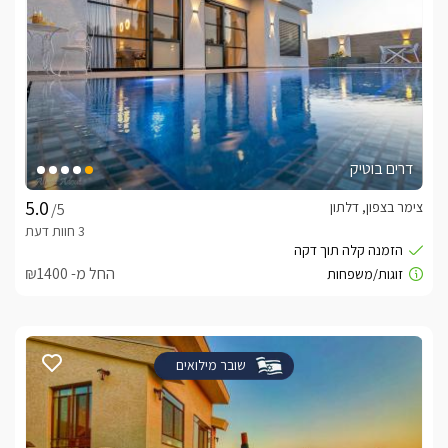
דרים בוטיק
צימר בצפון, דלתון
/5
החל מ- ₪1400
שובר מילואים