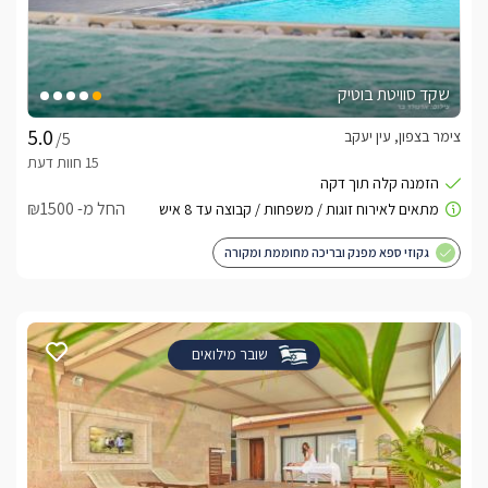
שקד סוויטת בוטיק
צימר בצפון, עין יעקב
/5
החל מ- ₪1500
גקוזי ספא מפנק ובריכה מחוממת ומקורה
שובר מילואים