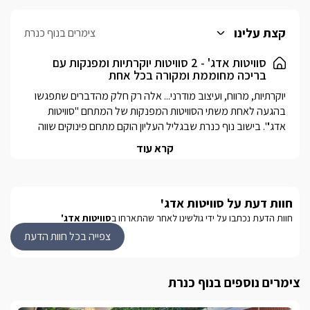
קצת עלינו
צימרים בנוף כנרת
סוויטות אדג' - 2 סוויטות יוקרתיות ומפנקות עם
בריכה מחוממת ומקורה בכל אחת
יוקרתיות, מרווח, ועיצוב מודרני... אלה רק חלק מהדברים שתפגשו 
בהגעה לאחת משתי הסוויטות המפנקות של המתחם "סוויטות 
אדג'". בישוב נוף כנרת שבגליל העליון הוקם מתחם פינוקים שווה 
במיוחד עם שתי סוויטות מרהיבות, מעוצבות ברמה הגבוה ביותר, עם 
קרא עוד
אבזור מלא, ושפע הפתעות.כל אחת מהסוויטות מתאימה לאירוח 
משפחות או זוגות, עד כ5 נפשות בכל אחת. לכל אחת חדר שינה 
מפנק במיוחד, חדר רחצה גדול ומרווח אסתטי ונעים, סלון ישיבה 
חוות דעת על סוויטות אדג'
גדול ומטבח מאובזר בכל מה שתצטרכו להפוך את החופשה 
למושלמת. במרפסת של כל אחת מהסוויטות יחכה לכם ג'קוזי ספא 
חוות הדעת נכתבו על ידי גולשינו לאחר שהתארחו ב
סוויטות אדג'
לוהט ומפנק, כשלצידו בריכת שחייה מחוממת ומקורה בחודשי 
צפייה בכל חוות הדעת
החורף, עם מרפסת נוף קסומה אל נוף ירוק ונעים. 
צימרים נוספים בנוף כנרת
הסוויטות