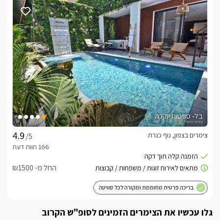
בכניסתכם אל כל אחת משתי הסוויטות המופלאות תגלו סלון ישיבה 
מודרני מפנק במיוחד, בגוונים של שחור קטיפתי חדשני, לצד הספה 
הגדולה ניצבות שתי כורסאות בצבע טורקיז. עם שולחנות קפה 
מעוצבים ואקססוריז שווים לריהוט תרגישו בווילת חלומות, עם 
טלוויזיה חדישה חכמה מחוברת לאינטרנט אלחוטי ולכבלי YES.בגב 
הסלון נמצא המטבח המאובזר, עם תנור אפיה, מיקרוגל, מקרר 
גדול, כיריים, מתקן בר מים ועוד. בחדר השינה של כל אחת 
מהסוויטות תגלו מיטה רכה ואיכותית בגוון שחור, עליה מזרן איכותי 
מוצע במצעים רכים ונעימים בגוונים בהירים. עם חלון הצופה אל 
הנוף, טלוויזיה חדישה גם כן מחוברת לכבלי YES, ואביזרים עיצוביים 
שאי אפשר להתעלם מהם.... בחדר הרחצה תמצאו שירותים, אמבט 
בל- סוויטות יוקרה
עם מקלחון שקוף/ מקלחון עמידה מרווח, שם גם יחכו לכם מגבות 
איכותיות, סבונים ועוד תמרוקי רחצה. *למתחם במשותף חדר אוכל 
צימרים בצפון, נוף כנרת
/5
גדול ומרווח, עם שולחן גדול לישיבה של עד 15 אנשים, *חדר 
משחקים מקורה עם סנוקר, כדורגל שולחן, טרמפולינה לילדים 
ושולחן פינג פונג
החל מ- ₪1500
בריכה פרטית מחוממת ומקורה לכל סוויטה
איזור החוץ
לכל אחת מהסוויטות מרפסת פרטית מפנקת, בה יחכה לכם ג'קוזי 
גלו עכשיו את הצימרים הזמינים לסופ"ש הקרוב
ספא מפנק במיוחד לוהט ונעים, לצידו בריכת שחיה מחוממת 