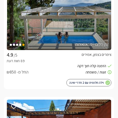
זמן חלום - ספא ואירוח
צימרים בצפון, אמירים
/5
החל מ- ₪850
וילה חלומית עם 2 חדרי שינה