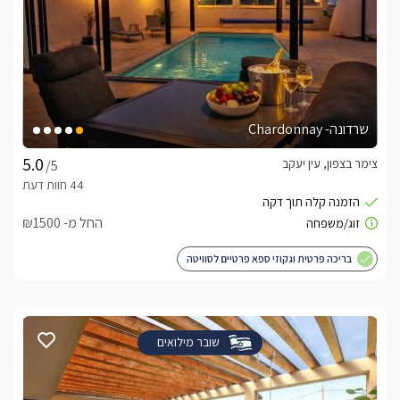
שרדונה- Chardonnay
צימר בצפון, עין יעקב
/5
החל מ- ₪1500
בריכה פרטית וגקוזי ספא פרטיים לסוויטה
שובר מילואים