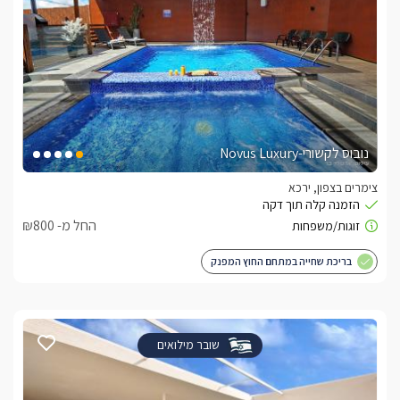
נובוס לקשורי-Novus Luxury
צימרים בצפון, ירכא
החל מ- ₪800
בריכת שחייה במתחם החוץ המפנק
שובר מילואים