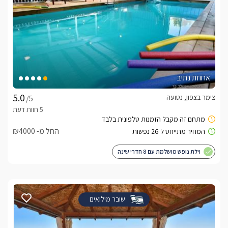
אחוזת נתיב
צימר בצפון, נטועה
/5
החל מ- ₪4000
וילת נופש מושלמת עם 8 חדרי שינה
שובר מילואים