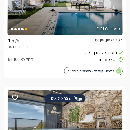
סיאלו- CIELO
צימר בצפון, עין יעקב
/5
החל מ- ₪1400
בריכה וגקוזי ספא בפרטיות מוחלטת
שובר מילואים