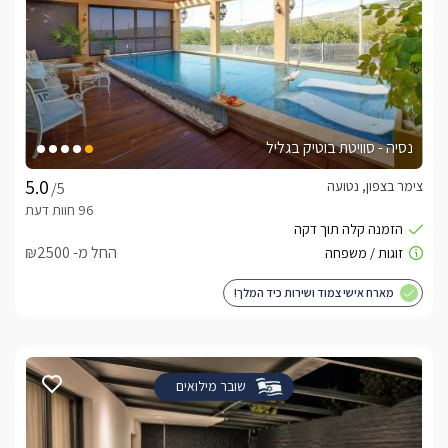
נסיה - סוויטת בוטיק בגליל
צימר בצפון, נטועה
/5
החל מ- ₪2500
מארח אישי צמוד ושירות כיד המלך!
שובר מילואים