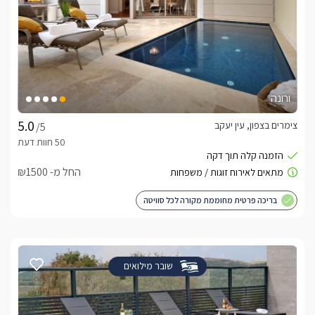
ורונה
צימרים בצפון, עין יעקב
/5
החל מ- ₪1500
בריכה פרטית מחוממת מקורה לכל סוויטה
שובר מילואים