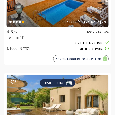
אלין-סוויטת יוקרה לזוגות בלבד
צימר בצפון, שפר
/5
החל מ- ₪1000
נוף. בריכה פרטית מחוממת. גקוזי ספא
שובר מילואים