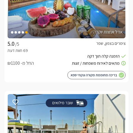
אדל אחוזת יוקרה
צימרים בצפון, שפר
/5
החל מ- ₪1100
בריכה מחוממת מקורה וגקוזי ספא
שובר מילואים