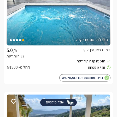
פברז’ה- סוויטת יוקרה
צימר בצפון, עין יעקב
/5
החל מ- ₪1800
בריכה מחוממת מקורה וגקוזי ספא
שובר מילואים