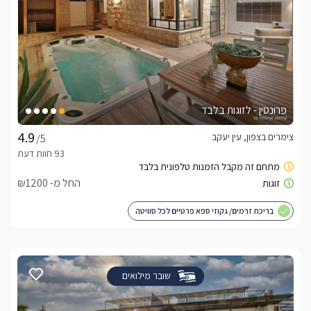
פרונסין - לזוגות בלבד
צימרים בצפון, עין יעקב
/5
החל מ- ₪1200
בריכת זרמים/ גקוזי ספא פרטיים לכל סוויטה
שובר מילואים