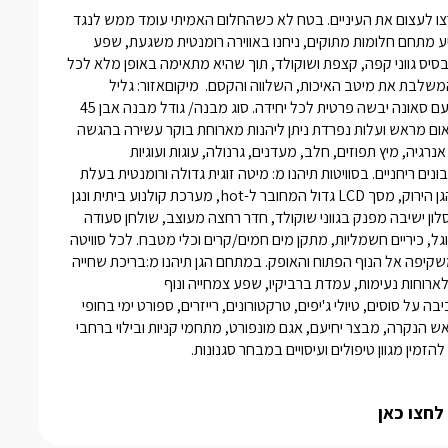
קצת עלינוגם אם השם מרמז אחרת, אנחנו מאמינים שלא באמת תרצו לעצום את העיניים. בטח לא כשהחלום האמיתי עומד ממש לנגד 
עיניכם והוא מרהיב ומתוק במיוחד...2 סוויטות הפאר הרומנטיות שמציע מתחם חלומות מתוקים, ניחנו באווירה רומנטית משגעת, שפע 
פרטיות, אוויר צלול ונוף נפלא. כל סוויטה מתפארת בעיצוב נפלא על בסיס גווני קפה, קצפת ושוקולד, תוך שהיא מתאימה באופן מלא לכל 
זוג ומשפחה. אתם מוזמנים ליהנות מאווירה כפרית מחבקת וציורית, המשלבת את מיטב האיכות, השלווה והקסם.  מיקוםאזור: גליל 
מערבייישוב: מנותמספר יחידות2 סוויטות מפוארות לזוגות ומשפחות, עם סאונה יבשה פרטית לכל יחידה. סוג מבנה/ גודל מבנה אבן 45 
מ"ר הנחלק לחלל אירוח מרכזי וקומת גלריה. בסיס האירוחלינה. בתיאום מראש ועלות נפרדת ניתן ליהנות מארוחת בוקר עשירה בהגשה 
לסוויטה.כיבודי הבית: ערכת קפה/תה, פירות העונה, בירות, משקאות אנרגיה, מיץ תפוזים, חלב, מעדנים, גרנולה, עוגות ועוגיות 
מפנקות. פינוקים: מגבות רחצה, פנים וגוף איכותיות, תמרוקי רחצה, סבונים ריחניים. בסוויטות תיהנו מ: מיטה זוגית גדולה ורומנטית בעלת 
מזרן אורתופדי איכותי, ג'קוזי מלבני מרווח ורומנטי, מוקף חלונות אל הגן הירוק, מסך LCD גדול המחובר ל-hot, מערכת קולנוע ביתית ונגן 
DVD, סאונה יבשה איכותית הממוקמת קרוב לאזור הלינה הרומנטי, סלון ישיבה מפנק בגווני שוקולד, חדר רחצה מעוצב, שולחן סעודה 
משפחתי מפואר, מיזוג אוויר, WIFI, מטבחון מאובזר ובו: מקרר, מיקרוגל, כיריים חשמליות, מתקן מים חמים/קרים וכלי מטבח. לכל סוויטה 
קומת גלריה ובה מיטה זוגית נוספת ובנוסף מרפסת ישיבה פרטית המשקיפה אל הנוף הפתוח והאופק. במתחם הגן תיהנו מ:בריכת שחייה 
מפנקת, פינות ישיבה פסטורליות, נדנדות וערסלים, שולחנות פיקניק לארוחות נעימות, עמדת ברביקיו, שפע צמחייה ונוף 
מרשים. אטרקציותמגוון מסלולי טיול מרהיבים לאורך קו הנוף, טיולי רכיבה על סוסים, טיולי ג'יפים, טרקטורונים, רייזרים, ספורט ימי בחופי 
אכזיב (15 דקות נסיעה), חוויית פיינטבול, טיולי אופניים, פארק גורן, ראש הנקרה, מבצר יחיעם, אגם מונפורט, מתחמי קניות ובילוי ברחבי 
מין מגוון טיפולים ועיסויים במבחר סגנונות.
לחצו כאן