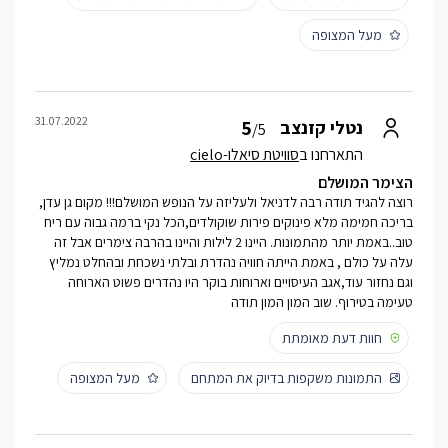
מעל המצופה
31.07.2022
5
נטלי קזנצב
/5
התארחנו ב
סוויטת סיאלו-cielo
הצימר המושלם
רוצה להגיד תודה רבה לדניאל ולעליזה על הנופש המושלם!!! מקום גן עדן,
בריכה חמימה מלא פינוקים פירות שוקולדים,הכל נקי ברמה גבוה עם ריח
טוב..באמת יותר מהתמונות. היינו 2 לילות והיינו בהרבה צימרים אבל זה
עלה על כולם , באמת הייתה חוויה נהדרת ובלתי נשכחת ובהחלט נמליץ
וגם נחזור עוד,אגב העיסויים וארוחות בוקר היו נהדרים פשוט הארוחה
טעימה בטירוף. שוב המון המון תודה
חוות דעת מאומתת
התמונות משקפות בדיוק את המתחם
מעל המצופה