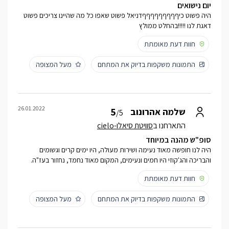
יום נישואים
היה פשוט כיףףףףףףףףףדניאל פשוט שאפו כל מה שהיינו צריכים פשוט
דאגת לנו !!!!!בהחלט ממולץ
חוות דעת מאומתת
התמונות משקפות בדיוק את המתחם
מעל המצופה
26.01.2022
5
שלמה אהרונוב
/5
התארחנו ב
סוויטת סיאלו-cielo
סופ"ש מהנה במיוחד
היה לנו חופשה מאוד נעימה ושירות מעולה, היו ימים קרים וגשומים
והבריכה והג'קוזי היו חמים ונעימים, המקום מאוד נחמד, נחזור בעז"ה.
חוות דעת מאומתת
התמונות משקפות בדיוק את המתחם
מעל המצופה