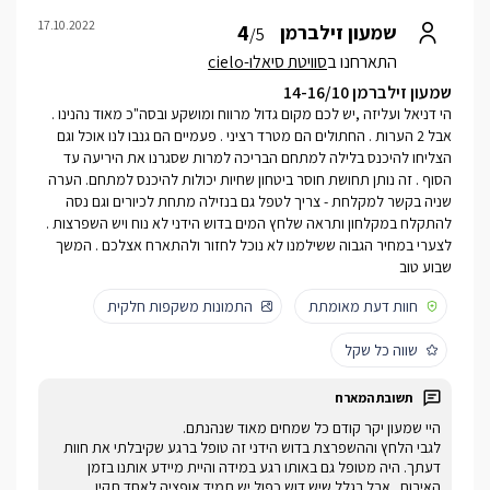
17.10.2022
4
שמעון זילברמן
/5
התארחנו ב
סוויטת סיאלו-cielo
שמעון זילברמן 14-16/10
הי דניאל ועליזה ,יש לכם מקום גדול מרווח ומושקע ובסה"כ מאוד נהנינו .
אבל 2 הערות . החתולים הם מטרד רציני . פעמיים הם גנבו לנו אוכל וגם
הצליחו להיכנס בלילה למתחם הבריכה למרות שסגרנו את היריעה עד
הסוף . זה נותן תחושת חוסר ביטחון שחיות יכולות להיכנס למתחם. הערה
שניה בקשר למקלחת - צריך לטפל גם בנזילה מתחת לכיורים וגם נסה
להתקלח במקלחון ותראה שלחץ המים בדוש הידני לא נוח ויש השפרצות .
לצערי במחיר הגבוה ששילמנו לא נוכל לחזור ולהתארח אצלכם . המשך
שבוע טוב
חוות דעת מאומתת
התמונות משקפות חלקית
שווה כל שקל
היי שמעון יקר קודם כל שמחים מאוד שנהנתם.
לגבי הלחץ וההשפרצת בדוש הידני זה טופל ברגע שקיבלתי את חוות
דעתך. היה מטופל גם באותו רגע במידה והיית מיידע אותנו בזמן
האירוח . אבל בגלל שיש דוש כפול יש תמיד אופציה לאחד תקין.