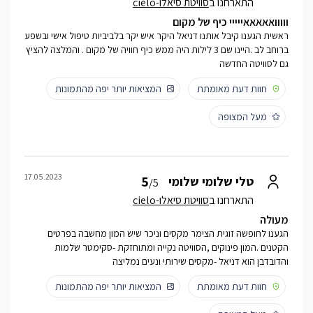
התארחנו ב
סוויטת סיאלו-cielo
ווווואאאאאייייי כיף של מקום
ראשית הגענו קיבל אותנו דניאל היקר איש יקר בלביביות טיפול אישי ובשפע
ברוחב לב .היינו שם 3 לילות היה ממש כיף חוויה של מקום . והמלצה להציץ
גם לסוויטה החדשה
חוות דעת מאומתת
המציאות יותר יפה מהתמונות
מעל המצופה
17.05.2023
5
טלי שלומי שלומי
/5
התארחנו ב
סוויטת סיאלו-cielo
מעולה
הגענו לחופשה זוגית הצימר מקסים וניכר שיש המון מחשבה בפרטים
הקטנים .המון פינוקים ,הסוויטה נקייה ומתוחזקת -סקימטר שלמות
והדובדבן הוא דניאל -מקסים שירותי ונעים נמליצה
חוות דעת מאומתת
המציאות יותר יפה מהתמונות