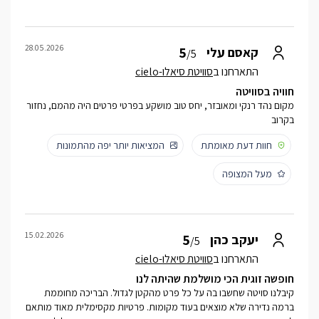
28.05.2026
5
קאסם עלי
/5
התארחנו ב
סוויטת סיאלו-cielo
חוויה בסוויטה
מקום נהד רנקי ומאובזר, יחס טוב מושקע בפרטי פרטים היה מהמם, נחזור
בקרוב
חוות דעת מאומתת
המציאות יותר יפה מהתמונות
מעל המצופה
15.02.2026
5
יעקב כהן
/5
התארחנו ב
סוויטת סיאלו-cielo
חופשה זוגית הכי מושלמת שהיתה לנו
קיבלנו סויטה שחשבו בה על כל פרט מהקטן לגדול. הבריכה מחוממת
ברמה נדירה שלא מוצאים בעוד מקומות. פרטיות מקסימלית מאוד מותאם