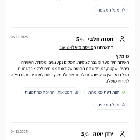
מעל המצופה
05.12.2025
5
חמזה חלבי
/5
התארחנו ב
סוויטת סיאלו-cielo
מומלץ
האירוח היה מעל ומעבר לציפיות. המקום נקי, נעים ומסודר, האווירה
ביתית ושקטה, זמינים ונתנו תחושה של דאגה אמיתית לכל צורך.נהנינו
מכל רגע, ואין ספק שנשמח לחזור שוב ולהמליץ בחום לאחרים.מקום נפלא
לאירוח מושלם!
חוות דעת מאומתת
המציאות יותר יפה מהתמונות
מעל המצופה
04.12.2025
5
ירדן יוטה
/5