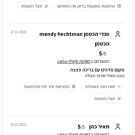
התמונות משקפות בדיוק את המתחם
מעל המצופה
27.12.2022
מנדי הכטמן mendy hechtman
הכטמן
5
/5
התארחנו ב
סוויטת סיאלו-cielo
מקום מדהים עם בריכה פצצה
נהננו מאוד! שירות מעולה.
חוות דעת מאומתת
המציאות יותר יפה מהתמונות
מעל המצופה
15.12.2022
5
תאיר כהן
/5
התארחנו ב
סוויטת סיאלו-cielo