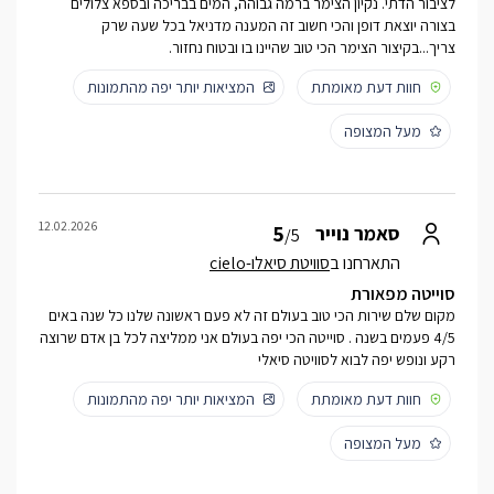
לציבור הדתי. נקיון הצימר ברמה גבוהה, המים בבריכה ובספא צלולים
בצורה יוצאת דופן והכי חשוב זה המענה מדניאל בכל שעה שרק
צריך...בקיצור הצימר הכי טוב שהיינו בו ובטוח נחזור.
חוות דעת מאומתת
המציאות יותר יפה מהתמונות
מעל המצופה
12.02.2026
5
סאמר נוייר
/5
התארחנו ב
סוויטת סיאלו-cielo
סוייטה מפאורת
מקום שלם שירות הכי טוב בעולם זה לא פעם ראשונה שלנו כל שנה באים
4/5 פעמים בשנה . סוייטה הכי יפה בעולם אני ממליצה לכל בן אדם שרוצה
רקע ונופש יפה לבוא לסוויטה סיאלי
חוות דעת מאומתת
המציאות יותר יפה מהתמונות
מעל המצופה