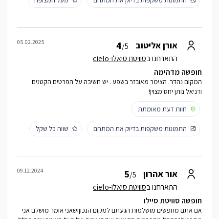
התמונות משקפות בדיוק את המתחם
מעל המצופה
05.02.2025
4
אורן אליטוב
/5
התארחנו ב
סוויטת סיאלו-cielo
חופשה מדהימה
המקום נהדר. הצימר מאובזר בשפע . יש חשיבה על הפרטים הקטנים
ודניאל נותן יחס מצוין!
חוות דעת מאומתת
התמונות משקפות בדיוק את המתחם
שווה כל שקל
09.12.2024
5
אור אהרון
/5
התארחנו ב
סוויטת סיאלו-cielo
חופשה סוויטת סיילו
אם אתם מחפשים מושלמות הגעתם למקום הנכוןושאני אומר מושלם אני