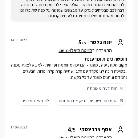
לגבי החתולים התקנו מכשיר אולטרסאוני להרחקת חתולים . תודה
רבה לכם מבטיחים לעדכן על מבצעים שנעשה על מנת שתוכלו גם
להנות מהמתחם שלנו במחיר נח לעיתים קרובות.
14.10.2022
5
יונה גלסר
/5
התארחנו ב
סוויטת סיאלו-cielo
חופשה כיפית ומרעננת
מקום שקט , יפה , מפנק - הבריכה מחוממת ופרטית - לא בא לצאת ממנה
. בסויטה חיכה לנו מקרר עם חלב ,שתייה קרה קלה ופרות. הבעלים
נחמדים ונותנים מענה על כל בקשה.
חוות דעת מאומתת
התמונות משקפות בדיוק את המתחם
מעל המצופה
17.09.2022
4
אסף צרבינסקי
/5
התארחנו ב
סוויטת סיאלו-cielo