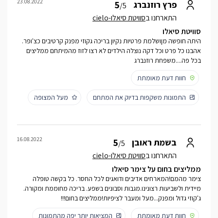
23.08.2022
5
פרץ רוזנברג
/5
התארחנו ב
סוויטת סיאלו-cielo
סוויטת סיאלו
היתה חופשה מןושלמת פרטיות נקיון בריכה גקוזי מפנק קרטיבים כצ'ופר.
אהבנו כל פרט וכל דקה נוצלה הילדים לא רצו לזוז מהמיתחם ממליצים
בכל פה....משפחת רוזנברג
חוות דעת מאומתת
התמונות משקפות בדיוק את המתחם
מעל המצופה
16.08.2022
5
בשמת ראובן
/5
התארחנו ב
סוויטת סיאלו-cielo
ממליצים בחום על צימר סיאלו
צימר מהמם!המארחים אדיבים ודואגים לכל החסר. כל בקשה טופלה
מיידית ולשביעות רצונינו.מגבות וסבונים בשפע. בריכה מחוממת ומקורה.
ג'קוזי גדול ומפנק...מעל ומעבר לציפיות!ממליצים בחום!!!
חוות דעת מאומתת
המציאות יותר יפה מהתמונות