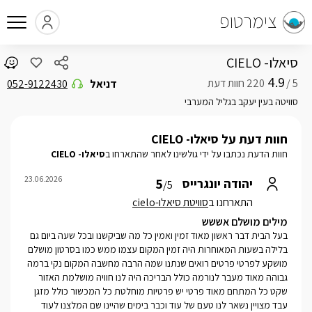
צימרטופ
סיאלו- CIELO
4.9
5 /
דניאל
052-9122430
סוויטה בעין יעקב בגליל המערבי
חוות דעת על סיאלו- CIELO
חוות הדעת נכתבו על ידי גולשינו לאחר שהתארחו ב
סיאלו- CIELO
23.06.2026
5
יהודה יונגרייס
/5
התארחנו ב
סוויטת סיאלו-cielo
מילים מושלם אששש
בעל הבית דבר ראשון מאוד זמין ואמין כל מה שביקשנו ובכל שעה ביום גם
בלילה בשעות המאוחרות היה זמין המקום עצמו ממש כמו בסרטון מושלם
מושקע לפרטי פרטים רואים שנתנו שמה הרבה מחשבה המקום נקי ברמה
גבוהה מאוד מעבר לנורמה כולל הבריכה היה לנו חוויה מושלמת האזור
שקט כל המתחם מאוד פרטי יש פרטיות מוחלטת כל המכשור כולל מזגן
עבד מצויין נשאר לנו טעם של עוד וכבר בימים שהיינו שם המלצנו לעוד