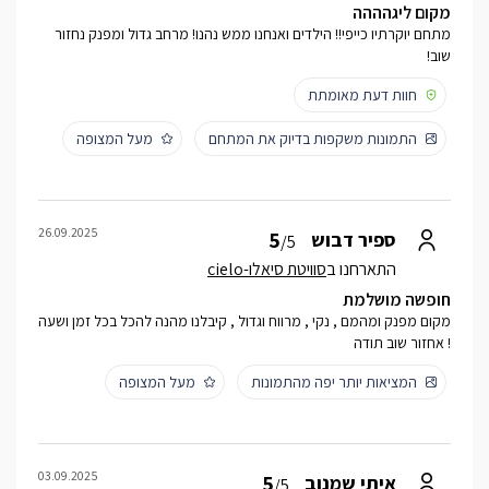
מקום ליגהההה
מתחם יוקרתיו כייפי!! הילדים ואנחנו ממש נהנו! מרחב גדול ומפנק נחזור
שוב!
חוות דעת מאומתת
התמונות משקפות בדיוק את המתחם
מעל המצופה
26.09.2025
5
ספיר דבוש
/5
התארחנו ב
סוויטת סיאלו-cielo
חופשה מושלמת
מקום מפנק ומהמם , נקי , מרווח וגדול , קיבלנו מהנה להכל בכל זמן ושעה
! אחזור שוב תודה
המציאות יותר יפה מהתמונות
מעל המצופה
03.09.2025
5
איתי שמנוב
/5