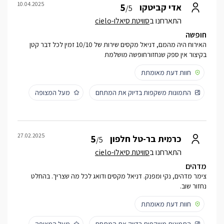
10.04.2025
5
אדי קביטקו
/5
התארחנו ב
סוויטת סיאלו-cielo
חופשה
האירוח היה מהמם, דניאל מקסים שירות של 10/10 זמין לכל דבר קטן
בקיצור אין ספק שנחזורחופשה מושלמת
חוות דעת מאומתת
התמונות משקפות בדיוק את המתחם
מעל המצופה
27.02.2025
5
כרמית בר-טל חלפון
/5
התארחנו ב
סוויטת סיאלו-cielo
מדהים
צימר מדהים, נקי ומפנק. דניאל מקסים ודואג לכל מה שצריך. בהחלט
נחזור שוב.
חוות דעת מאומתת