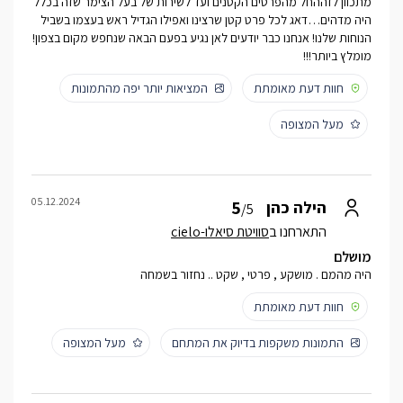
מתכוון לזההחל מהפרטים הקטנים ועד לשירות של בעל הצימר שזה בכלל
היה מדהים…דאג לכל פרט קטן שרצינו ואפילו הגדיל ראש בעצמו בשביל
הנוחות שלנו! אנחנו כבר יודעים לאן נגיע בפעם הבאה שנחפש מקום בצפון!
מומלץ ביותר!!!
חוות דעת מאומתת
המציאות יותר יפה מהתמונות
מעל המצופה
05.12.2024
5
הילה כהן
/5
התארחנו ב
סוויטת סיאלו-cielo
מושלם
היה מהמם . מושקע , פרטי , שקט .. נחזור בשמחה
חוות דעת מאומתת
התמונות משקפות בדיוק את המתחם
מעל המצופה