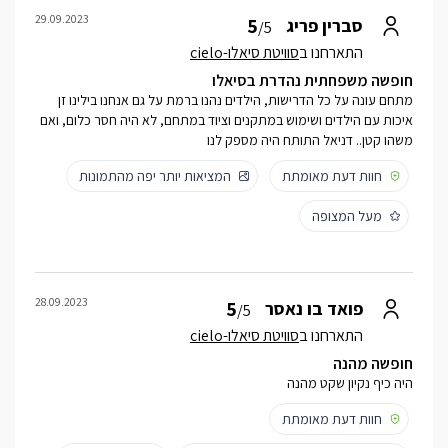
29.09.2023
5
סברין פריג
/5
התארחנו ב
סוויטת סיאלו-cielo
חופשה משפחתית נהדרת בסיאלו
מתחם עונה על כל הדרישות, הילדים נהנו ברמת על גם אנחנו בילינו זן
איכות עם הילדים ושימוש במתקנים וציוד במתחם, לא היה חסר כלום, ואם
משהו קטן.. דניאל התותח היה מספק לנו
חוות דעת מאומתת
המציאות יותר יפה מהתמונות
מעל המצופה
28.09.2023
5
פואד בו נאסר
/5
התארחנו ב
סוויטת סיאלו-cielo
חופשה מהנה
היה כיף נקיון שקט מהנה
חוות דעת מאומתת