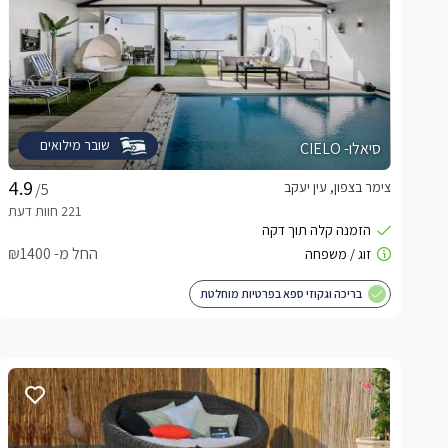
שובר מילואים
סיאלו- CIELO
צימר בצפון, עין יעקב
/5
החל מ- ₪1400
בריכה וגקוזי ספא בפרטיות מוחלטת