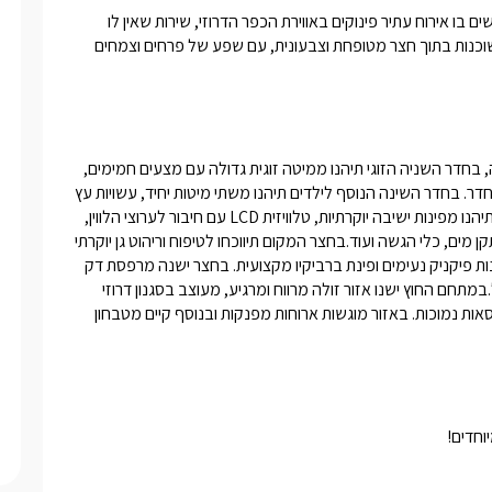
מתחם האירוח "מרום הכרמל" שוכן בעוספיא שבכרמל ומעניק לנופשים בו אירוח עתיר פינוקים באווירת הכפר הדרוזי, שירות שאין לו 
תחרות ופינוקים שלא יפסיקו להגיע...ארבעת בקתות העץ המיוחדות שוכנות בתוך חצר מטופחת וצבעונית, עם שפע של פרחים וצמחים 
הבקתות מרווחות ומאובזרות היטב, כל אחת מהן מונה שני חדרי שינה, בחדר השניה הזוגי תיהנו ממיטה זוגית גדולה עם מצעים חמימים, 
שידת איפור תואמת, תאורה רומנטית וג'קוזי פינתי ומפנק ניצב בצד החדר. בחדר השינה הנוסף לילדים תיהנו משתי מיטות יחיד, עשויות עץ 
איכותי ובעלות מצעים איכותיים ומפנקים.בחלל המרכזי של הבקתה תיהנו מפינות ישיבה יוקרתיות, טלוויזית LCD עם חיבור לערוצי הלווין, 
מערכת קולנוע ביתית, חדר רחצה מהודר ומטבחון מאובזר הכולל מתקן מים, כלי הגשה ועוד.בחצר המקום תיווכחו לטיפוח וריהוט גן יוקרתי 
ומושקע, מגוון של פרחים וצמחים שונים, שבילי אבן, תאורת גן, שולחנות פיקניק נעימים ופינת ברביקיו מקצועית. בחצר ישנה מרפסת דק 
יפה ממנה ניתן לצפות בנוף הקסום וליהנות מהאוויר הצח של הכרמל.במתחם החוץ ישנו אזור זולה מרווח ומרגיע, מעוצב בסגנון דרוזי 
אותנטי עם פינות ישיבה נוחות, כריות מפוזרות, שטיחים צבעוניים וכורסאות נמוכות. באזור מוגשות ארוחות מפנקות ובנוסף קיים מטבחון 
וחדים!