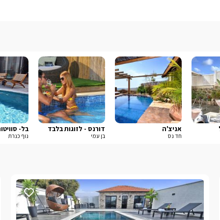
אניצ'ה
דורנס - לזוגות בלבד
בל- סוויטו
חד נס
בן עמי
נוף כנרת