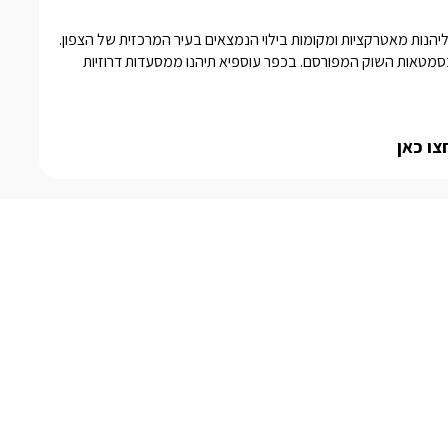
הר הכרמל נמצא סמוך למרכז העיר חיפה, במרחק נסיעה קצר ניתן ליהנות מאטרקציות ומקומות בילוי הנמצאים בעיר המרכזית של הצפון. 
בנוסף, תוכלו לבקר בדלית אל כרמל הנמצאת סמוך גם כן ולשוטט בסמטאות השוק המפורסם. בכפר עוספיא תיהנו ממסעדות דרוזיות 
צו כאן