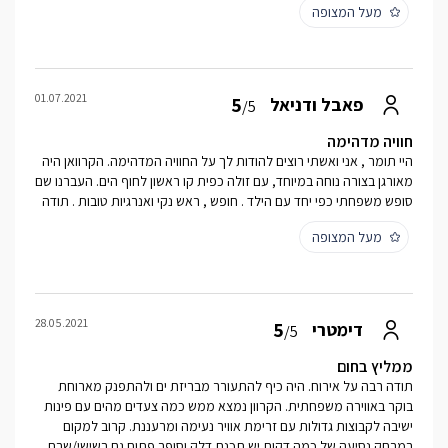
מעל המצופה
01.07.2021
5
פאבל ודניאל
/5
חוויה מדהימה
היי תומר , אני ואשתי רוצים להודות לך על החוויה המדהימה. הקרוואן היה
מאורגן בצורה נוחה במיוחד, עם זולה כפית קו ראשון לחוף הים. העברנו שם
סופש משפחתי כפי יחד עם הילד . חופש , ראש נקי ואנרגיות טובות . תודה
מעל המצופה
28.05.2021
5
דימטרי
/5
ממליץ בחום
תודה רבה על אירוח. היה כיף להתעורר מבריזת ים ולהתפנק מארוחת
בוקר באווירה משפחתית. הקרוון נמצא ממש כמה צעדים מהים עם פינות
ישיבה לקבוצות גדולות עם זרימת אוויר נעימה ומרעננת. קרוב למקום
במרחק נסיעה של כמה דקות יש תכנת דלק וסופר פתוח גם בשישי/שבת