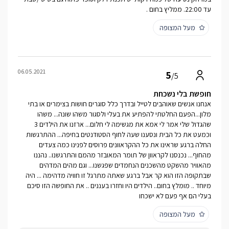
עד 22:00. ממליץ בחום .
מעל המצופה
06.05.2021
5
/5
חופשת בלי נשכחת
אנחנו אנשים שאוהבים לטייל ובדרך כלל סוגרים חושות בצימרים או בתי
מלון...הפעם החלטתי להפתיע את בעלי ולסגור משהו שונה... משהו
שהגדול שלי אמר לי אמא את מגשימה לי חלום... ארזנו את הילדים 3
וכמעט את כל הבית ונסענו שעה לחוף הסטודנטים בחיפה... ההתרגשות
החלה ברגע שראינו את כל ההקראוונים פרוסים לפנינו כמה צעדים
מהחוף... נכנסנו לקראוון של תומר המאובזר מהמם והתרגשנו.. נהננו
מהאוויר מהשקט מהשכנים הנחמדים שפגשנו... וגם מהים המדהים
שבתקופה הזו הוא קר אבל ברגע שאתה מתרגל זו חוויה מדהימה ... היה
מיוחד .. מומלץ בחום.. הילדים היו וחזרו בעננים .. את החופשה הזו סיכם
בעלי הם אף פעם לא ישכחו
מעל המצופה