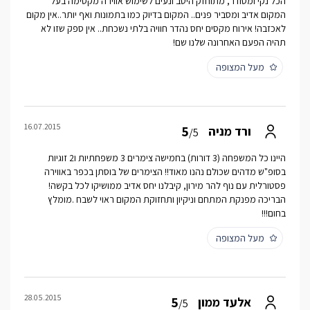
הכל נקי ומסודר, מתוחזק היטב ונעים לשימוש אווירה מקסימה בעל
המקום אדיב ומסביר פנים.. המקום בדיוק כמו בתמונות ואף יותר..אין מקום
לאכזבה! אירוח מקסים יחס נהדר חוויה בלתי נשכחת.. אין ספק שזו לא
תהיה הפעם האחרונה שלנו שם!
מעל המצופה
16.07.2015
5
ורד מניה
/5
היינו כל המשפחה (3 דורות) בחמישה צימרים 3 משפחתיות ו2 זוגיות
בסופ"ש מדהים שכולם נהנו מאוד!! הצימרים של בוסתן בכפר באווירה
פסטורלית עם נוף להר מירון, קיבלנו יחס אדיב ממושיקו לכל בקשה!
הבריכה מפנקת המתחם וניקיון ותחזוקת המקום ראוי לשבח .מומלץ
בחום!!!
מעל המצופה
28.05.2015
5
אלעד ממון
/5