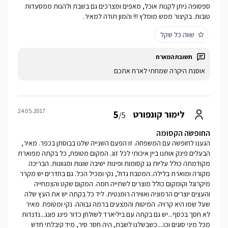
ספסופה ניתן לקנות אוכל, מאפים ומצרכים גם בשבת ולהנות ממסעדות
טובות. בקיצור ממש מומלץ !!! והמון תודה למאיר.
שווה כל שקל
אוסנת היקרה שמחתי לארח אתכם
24.05.2017
5
לימור קונפורט
/5
החופשה הקסומה
הגענו לחופשה עם המשפחה. זו הפעם השנייה שלנו בבוסתן בכפר. מאיר,
הבעלים פינק אותנו ביין איכותי לכל זוג. המקום מטופח, כל בקתה מפוארת
מקודמתה כולל עליות גג קסומות ופינות ישיבה שונות ומגוונות. הבריכה
מקורה ומוארת בלילה..המטבח גדול, נקי ומכיל הכל. גם בחדרים יש מקרר
מיקרוגל וקומקום כולל מוצרים לשתייה חמה. המקום שקט והצמחייה
והעצים יוצרים הרמוניה ואווירה רומנטית. ליד כל בקתה יש את העץ שלה
שעל שמו היא קרויה. המיטות והמצעים ברמה גבוהה. נקי ומטופח. מאיר
לא חסך בכסף...יש גם בקתה עם ביליארד לשולחן כדור פינג פונג...נדנדות
מכל מיני סוגים וכו....כשבשלנו לשבת, היה חסר סיר, מיד קיבלתי חדש