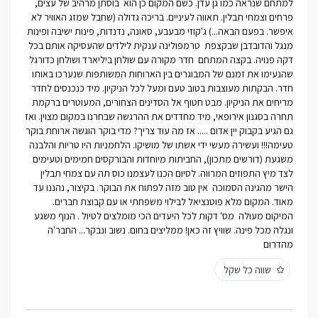
למתחם שנראה כמו גן עדן. כשם המקום כן הוא  בוסתן מרהיב של עצים,
פרחים וצמחי תבלין. תאווה לעיניים. בריכה גדולה (שחבל שמזג האוויר לא
איפשר. בפעם הבאה...) ג'קוזי מבעבע, סאונה, נדנדות, פינות ישיבה ופינות
מנגל והדובדבן שבקצפת  טרמפולינה ענקית לילדים שהעסיקה אותם בכל
דקה פנויה. בקצה המתחם  חדר מקורה עם שולחן ביליארד ושולחן כדורגל
שהנעימו את זמנם של המבוגרים בין הארוחות המשותפות שנערכו באותו
חדר. הבקתות מעוצבות בטוב טעם ומעל לכל הניקיון. מיד כנכנסים לחדר
מריחים את הניקיון. מבט חטוף אל הסדינים הצחורים, המעוטרים ברקמת
תחרה בסגנון אירופאי, מיד מחדדים את ההרגשה שבחרנו במקום מצוין. ואז
גם הגיע בקבוק יין אדום ..... אז מה עוד צריך? מדי בוקר הוגשה ארוחת בוקר
טעימה!!! ועשירה מעשי ידי אשתו של מושיקו. הלחמניות היו טריות והלבנה
משגעת (דורשים מתכון), החביתות מיוחדות והבורקסים חמימים וטעימים
לצד מיץ התפוזים המרווה. לסיום הכנו לעצמנו כוס תה עם צמחי תבלין
הישר מהגינה הסמוכה  אין טוב מזה לפתוח את הבוקר. בקיצור, נהננו עד
מאוד. המקום מלא פוטנציאל לבילוי משפחתי או עם קבוצת חברים.
המיקום מעולה  מס' דקות לכל היעדים הכי מומלצים לטיול . הנוף משגע
ונגלה מכל פינה. שוויץ זה כאן! ממליצים בחום. נשוב ונבקר... החבר'ה
מהדרום
שווה כל שקל