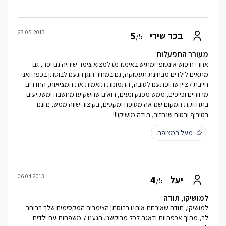
23.05.2013
5
בכר שירי
/5
מעורר התפעלות
אחרי חיפוש אינסופי ומתיש באינטרנט למצוא צימר שיהיה גם יפה, גם
מתאים לילדים מבחינת תעסוקה, גם במחיר הוגן הגענו לבוסתן בכפר ואני
חייבת לציין שהופתענו לטובה, התמונות תואמות את המציאות, החדרים
מרווחים וכייפים, ממש מפנק ונעים, רואים שהשקיעו מחשבה ומשקיעים
בתחזוקת המקום שנראה מטופח ומקסים, בקיצור שווה ממש, נהננו
בטירוף ובטוח שנחזור, תודה מושיקו!!!
מעל המצופה
06.04.2013
4
יעל
/5
למושיקו, תודה
למושיקו, תודה שאירחת אותנו בבוסתן הצימרים המקסימים שלך ברוחב
לב, מתוך אכפתיות ודאגה לכל מבוקשנו. הגענו 7 משפחות עם ילדים