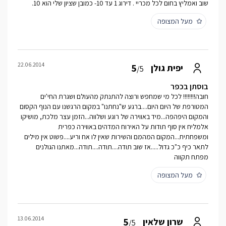
שוב ואמליץ בחום לכל מכריי . דירוג 1 עד 10- כמובן שציון שלי הוא 10.
מעל המצופה
22.06.2014
5
יפית גולן
/5
בוסתן בכפר
חובה!!!!!!!! לכל מי שמחפש ורוצה להתנתק מהעולם ושגרת החי'ים
המטורפת של היום היום....ברגע ש"נחתנו" במקום הרגשנו עם הנוף הקסום
והמקום היפהפה...מיד באווירה של רוגע ושלווה...הזמן עצר מלכת, מושיקו
אלמליח אין סוף תודות על האירוח המדהים באווירה כפרית
ומשפחתית...המקום המהמם והשירות שאין לו אח וריע....פשוט אין מילים
לתאר כיף כ"כ גדול.....אז שוב תודה....תודה....תודה...מאתנו הגולנים
מפתח תקווה
מעל המצופה
13.06.2014
5
שרון שלאין
/5