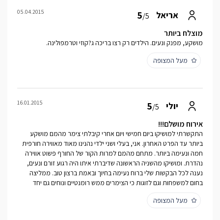
05.04.2015
5
אריאל
/5
מוצלח ביותר
מושקע, מפנק ונעים. הילדים רק רצו בריכה ג?קוזי וטרמפולינה.
מעל המצופה
16.01.2015
5
יולי
/5
אירוח מושלם!!!
התקשרתי למושיקו ביום חמישי ויום אחרי קיבלתי צימר מהמם מושקע
ביותר עד הפרט האחרון. אני, בעלי ושני ילדי נהנינו מאוד מאווירה חורפית
חמה ונעימה ביותר. מתחם מהמם למרות הקור של החורף פשוט אווירה
נהדרת. ומושיקו מהשניה הראשונה שדיברתי איתו היה רגוע זורם ונעים,
נענה לכל הבקשות שלי ברוח נעימה בחיוך ובאמת ברצון טוב. ממליצה
בחום למשפחות וגם לזוגות כי הצימרים ממש רומנטיים ונוחים גם יחד
מעל המצופה