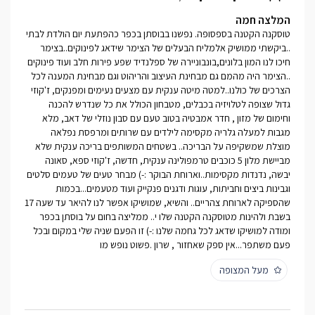
המלצה חמה
טוסקנה הקטנה בספסופה. נפשנו בבוסתן בכפר כהפתעת יום הולדת לבתי
..ביקשתי ממושיק אלמליח הבעלים של הצימר שידאג לפינוקים..בצימר
חיכו לנו המון בלונים,בונבוניירה של ספלנדיד שפע פירות חלב ועוד פינוקים
..הצימר היה מהמם גם מבחינת העיצוב והריהוט וגם מבחינת המענה לכל
הצרכים של כולנו..למטה מיטה ענקית עם מצעים נעימים ומפנקים, ז'קוזי
גדול שצופה לטלויזיה בכבלים, מטבחון הכולל את כל שנדרש להכנה
וחימום של מזון , חדר אמבטיה בטוב טעם עם סבון נוזלי של דאב, מלא
מגבות למעלה גלריה מקסימה לילדים עם שרותים ומרפסת נפלאה
מוצלת שמשקיפה על הבריכה.. בשטחים המשותפים בריכה ענקית שלא
מביישת מלון 5 כוכבים טרמפולינה ענקית, חדשה, ז'קוזי ספא, סאונה
יבשה, נדנדות מקסימות..וארוחת הבוקר :-) מבחר טעים של טעמים סלטים
וגבינות ביצים וחביתות, עוגות ודגנים פנקייק ועוד מטעמים...בכמות
שהספיקה לארוחת צהריים.. והשיא, שמושיקו אפשר לנו להיאר עד שעה 17
בשבת ולהינות מטוסקנה הקטנה שלו י.. ממליצה בחום על בוסתן בכפר
ומודה למושיקו שדאג לכל גחמה שלנו :-) זו הפעם שניה שלי במקום ובכל
פעם משתפר...אין ספק שאחזור , שרון .פשוט נופש מו
מעל המצופה