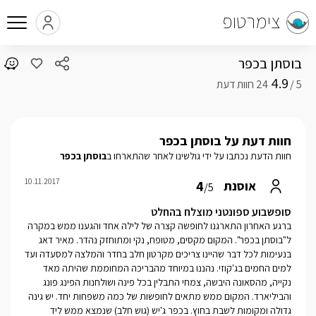
צימרטופ
בוסתן בכפר
4.9
5 /
חוות דעת על בוסתן בכפר
חוות הדעת נכתבו על ידי גולשינו לאחר שהתארחו ב
בוסתן בכפר
10.11.2017
4
אוסנת
/5
סופשבוע ספונטני מוצלח בהחלט
ברגע האחרון התארגנו לחופשה קצרה של לילה אחד והגענו ממש במקרה
ל"בוסתן בכפר". המקום מקסים, מטופח, נקי ומתוחזק נהדר. מאיר דאג
בנעימות לכל דבר שהיינו צריכים מקרטון חלב בחדר והמלצה למסעדה ועד
למים החמים בג'קוזי. נהננו במיוחד מהבריכה המחוממת שהיתה מאד
נקייה, מהסאונה היבשה, צמחי התבלין בכל פינה ושולחנות הפינג פונג
והביליארד. המקום ממש מתאים לחופשות של כמה משפחות יחד. יש גינה
גדולה ומקומות לשבת בחוץ. בכפר ג'יש (גוש חלב) שנמצא ממש ליד