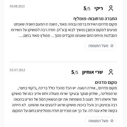
06.08.2013
5
ריקי
/5
החברה מרחובות-מומלץ!
מקום מדהים האירוח ברמה גבוהה מאוד, השנה זו הפעם השניה שאנחנו
מגיעים למקום וכמובן נמשיך לבוא (בע"ה). תודה רבה למושיקו על השירות
הסבלנות והיחס החם שאנחנו מקבלים ממך.... ממולץ מאוד בחום......
מעל המצופה
05.07.2013
5
שרי אוחיון
/5
מקום מדהים
מקום מדהים , אוירה רגועה. יש הכל מהכל כולל בריכה ,ג?קוזי בחצר,
טרמפולינה , שולחן סנוקר ובעיקר שרות מעולה ויחס אדיב כמו של מושיקו
ושל אישתו רחל. חגגנו 5 משפחות את יום הנשואין ה50 של הורינו בהנאה
רבה ובפינוק רב והכל בזכות מושיקו שדאג להנעים את שהותנו . לא הייתה
בקשה שלא ענה לה .על כך אנו מוכירים תודה וממליצים בחום על המקום.
מעל המצופה