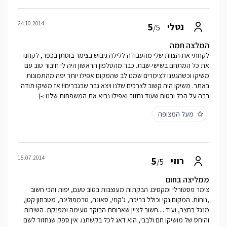
24.10.2014
5
נטלי
/5
המלצה חמה
לקחתי את הצוות שלי מהעבודה ללילה גיבוש בצימר בוסתן בכפר, לקחנו
את כל המתחם בשישי-שבת. כבר מהטלפון הראשון היה לי חיבור טוב עם
משיקו וכשהגענו לצימרים שמנו לב שהמקום אפילו יותר יפה מהתמונות
באתר. משיקו היה קשוב לצרכים שלנו ויצא גבר שבגברים!! אז משיקו תודה
רבה על הכל ובטוח שעוד נחזור ואפילו נביא את המשפחות שלנו :-)
מעל המצופה
15.07.2014
5
רוזי
/5
ממליצה בחום
צימר פסטורלי ומקסים. הבקתות מעוצבות בטוב טעם, יפות והכי חשוב
,נוחות. המקום נקי וכולל בריכה, ג'קוזי, סאונה, טרמפולינה, מטבחון קטן,
מנגל בחצר, ועוד.....חשוב לציין שארוחת הבוקר טעימה ומפנקת. השירות
והיחס של מושיקו חם ולבבי, הוא דאג לכל בקשתנו. אין ספק שנחזור לשם