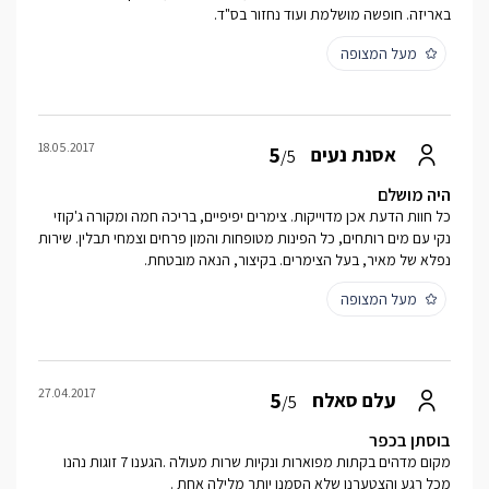
באריזה. חופשה מושלמת ועוד נחזור בס"ד.
מעל המצופה
18.05.2017
5
אסנת נעים
/5
היה מושלם
כל חוות הדעת אכן מדוייקות. צימרים יפיפיים, בריכה חמה ומקורה ג'קוזי
נקי עם מים רותחים, כל הפינות מטופחות והמון פרחים וצמחי תבלין. שירות
נפלא של מאיר, בעל הצימרים. בקיצור, הנאה מובטחת.
מעל המצופה
27.04.2017
5
עלם סאלח
/5
בוסתן בכפר
מקום מדהים בקתות מפוארות ונקיות שרות מעולה .הגענו 7 זוגות נהנו
מכל רגע והצטערנו שלא הסמנו יותר מלילה אחת .