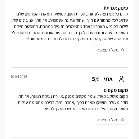
פינוק אמיתי!
קודם כל אני רוצה לפתוח בהכרת הטוב למושיקו המארח המקסים שלנו
שדאג לכל מחסור עם חיוך, שחוק ונתינה אינסופית. ארוסתי ואני בילינו שתי
לילות בסופ"ש האחרון באחד מהצימרים הזוגיים במתחם. החופשה הייתה
פשוט מדהימה וחזרנו עם כל כך הרבה אנרגיות טובות מהמקום הפסטורלי
והיפהפה שמושיקו הקים. מומלץ בחום גם לזוגות וגם למשפחות!!!
מעל המצופה
10.04.2015
5
אתי
/5
מקום מקסים!
מקום מושקע מאוד, צימר מקסים מפנק ,אווירה נעימה רגועה, ארוחת
בוקר מעולה !מושיקו מארח בכיף ,אהבה וחיוך. בריכה מחוממת ענקית
פשוט תענוג ! הילדים נהנו מאוד , ממש מומלץ להגיע.
מעל המצופה