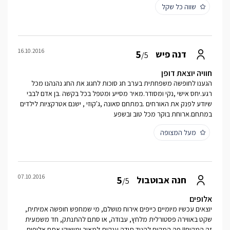
שווה כל שקל
16.10.2016
5
דנה פיש
/5
חוויה יוצאת דופן
הגענו לחופשה משפחתית בערב חג סוכות לחגוג את החג נהנהנו מכל
רגע.יחס אישי ,נקי ומסודר.מאיר מסייע ומטפל בכל בקשה .בן אדם לבבי
שיודע לפנק את האורחים .במתחם סאונה ,ג'קוזי , ישנם אטרקציות לילדים
במתחם.ארוחת בוקר מכל טוב ובשפע
מעל המצופה
07.10.2016
5
חנה אבוטבול
/5
אלופים
יוצאים עכשיו מיומיים כייפים אירוח מושלם, מי שמחפש חופשה אמיתית,
שקט באווירה פסטורלית מלחץ, עבודה, או סתם להתנתק, חד משמעית
זה המקום!! פה המקום להגיד תודה ענקית למאיר ומושיקו אתם אלופים