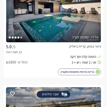
אל די - סוויטת יוקרה
צימר בצפון, קריית ביאליק
/5
החל מ- ₪1800
בריכה פרטית מחוממת ומקורה
שובר מילואים