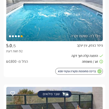
פברז’ה- סוויטת יוקרה
צימר בצפון, עין יעקב
/5
החל מ- ₪1800
בריכה מחוממת מקורה וגקוזי ספא
שובר מילואים