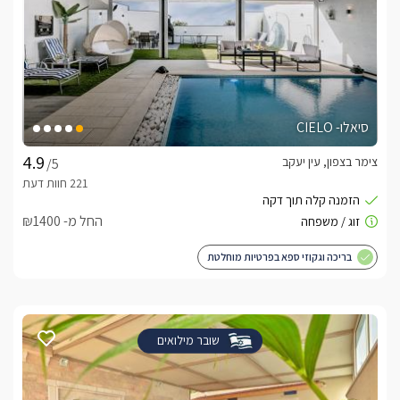
סיאלו- CIELO
צימר בצפון, עין יעקב
/5
החל מ- ₪1400
בריכה וגקוזי ספא בפרטיות מוחלטת
שובר מילואים