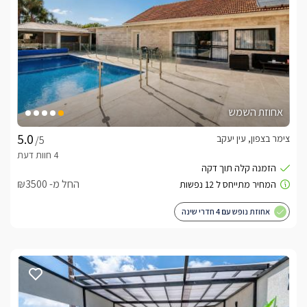
אחוזת השמש
צימר בצפון, עין יעקב
/5
החל מ- ₪3500
אחוזת נופש עם 4 חדרי שינה