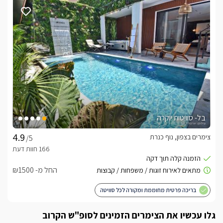
עוד תמצאו מטבח מאובזר בכל מה שתצטרכו על מנת להפוך את 
החופשה למושלמת, החל ממקרר גדול במיוחד, כיריים, מכונת 
בסוויטה תמצאו חמישה חדרי שינה זוגיים שבכל אחד מהם מיטה 
בנוסף יחכו לכם 3 חדרי רחצה עם מקלחת ושירותים, שם תמצאו 
*ניתן לבקש לול לתינוקותביולי אוגוסט, חגים וסופי שבוע המתחם 
מושכר כוילה - מינימום להזמנה 6 נופשים.
בל- סוויטות יוקרה
איזור החוץ
צימרים בצפון, נוף כנרת
/5
באיזור החוץ היפה והמפנק של המתחם תמצאו בריכת שחיה 
פרטית, מגודרת (מחוממת ומקורה בחודשי החורף), מעוצבת 
ונעימה כשלצידה מיטות שיזוף, ריהוט גם יוקרתי ופינות ישיבה נוחות 
החל מ- ₪1500
במיוחד. עוד תמצאו ג'קוזי ספא זרמים מפנק במיוחד, עמדת 
ברביקיו מסודרת ומתקני משחק לילדים ביניהם שולחן הוקי אוויר, 
בריכה פרטית מחוממת ומקורה לכל סוויטה
פינג פונג, וטרמפולינה.מחצר היפה תוכלו לצפות אל מופלא של 
הרים ירוקים ועמקים יפים מלאים בצמחיה עדינה. למתארחים 
גלו עכשיו את הצימרים הזמינים לסופ"ש הקרוב
מחכות 5 חניות פרטיות, גישה חופשית לאינטרנט אלחוטי ברחבי 