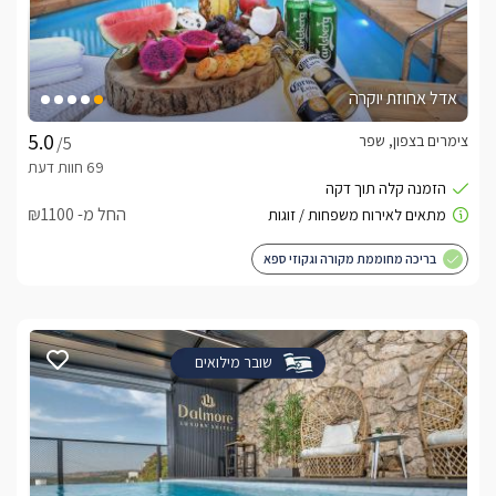
אדל אחוזת יוקרה
צימרים בצפון, שפר
/5
החל מ- ₪1100
בריכה מחוממת מקורה וגקוזי ספא
שובר מילואים