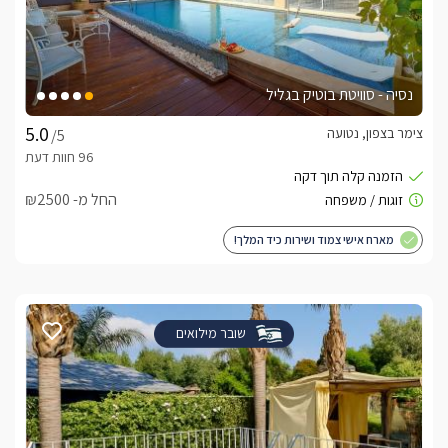
נסיה - סוויטת בוטיק בגליל
צימר בצפון, נטועה
/5
החל מ- ₪2500
מארח אישי צמוד ושירות כיד המלך!
שובר מילואים