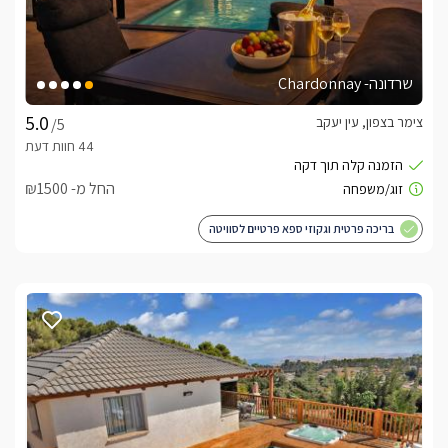
ניתן לערוך אירועים במתחם עד 30 אורחים. *בסופי שבוע ועונה 
חמה המתחם נמכר כוילה בלבד (מינימום הזמנה 4500 שח)
שרדונה- Chardonnay
לצפייה באטרקציות ומסעדות בקרבת בלו סקיי -
לחצו
כאן
צימר בצפון, עין יעקב
/5
החל מ- ₪1500
בריכה פרטית וגקוזי ספא פרטיים לסוויטה