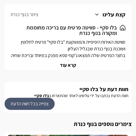
קצת עלינו
צימר בנוף כנרת
בלו סקיי - סוויטה פרטית עם בריכה מחוממת
ומקורה בנוף כנרת
סוויטת האירוח היפיפייה והמושקעת "בלו סקיי" פרטית לחלוטין 
בחצר הפרטית שלה תמצאו ג'קוזי ספא מפנק במיוחד ובריכת שחיה 
קרא עוד
במרחק נסיעה קצר מהמתחם תוכלו ליהנות ממגוון מסלולי טיול, 
מסעדות טובות, קניונים, פעילויות ואטרקציות לילדים ועוד.
חוות דעת על בלו סקיי
הסוויטה
חוות הדעת נכתבו על ידי גולשינו לאחר שהתארחו ב
בלו סקיי
הסוויטה מעוצבת בגוונים מודרניים, על קו מאוד נקי ומתפארת 
צפייה בכל חוות הדעת
במרכזה תמצאו סלון ישיבה מרווח במיוחד, מעוצב בגוונים כהים, 
לצידו כורסאות אישיות בגווני טורקיז. מול הסלון טלוויזיה חכמה 
צימרים נוספים בנוף כנרת