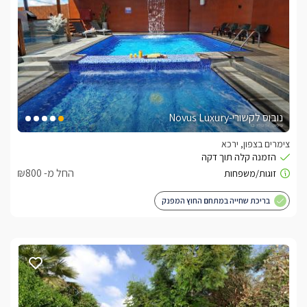
נובוס לקשורי-Novus Luxury
צימרים בצפון, ירכא
החל מ- ₪800
בריכת שחייה במתחם החוץ המפנק