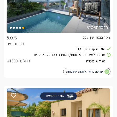
הדבר האמיתי
צימר בצפון, עין יעקב
/5
החל מ- ₪1500
סוויטה פרטית לזוגות ומשפחות
שובר מילואים