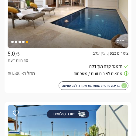
ורונה
צימרים בצפון, עין יעקב
/5
החל מ- ₪1500
בריכה פרטית מחוממת מקורה לכל סוויטה
שובר מילואים