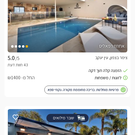
אחוזת רפאליס
צימר בצפון, עין יעקב
/5
החל מ- ₪1400
פרטיות מוחלטת. בריכה מחוממת מקורה. גקוזי ספא
שובר מילואים