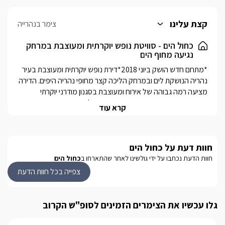
קצת עלינו
צימר בנהרייה
כחול הים - סוויטת נופש יוקרתית ומעוצבת במרחק
נגיעה מחוף הים
*מתחם חדש הושק ביוני 2018*דירת נופש יוקרתית ומעוצבת בעיר 
נהריה הנושקת לים ובמרחק הליכה קצר מחופי נהריה היפים. הדירה 
מציעה רמה גבוהה של אירוח ומעוצבת בסגנון מודרני יוקרתי 
ובצבעים נעימים ורכים, היחידה מתאימה לאירוח קסום ורומנטי 
קרא עוד
לזוגות וגם למשפחות.
מבט פנים
חוות דעת על כחול הים
חוות הדעת נכתבו על ידי גולשינו לאחר שהתארחו ב
כחול הים
בדירה תיהנו מחדר שינה זוגי וסלון עם מערכת ישיבה הנפתחת 
למיטה נוספת, הדירה ממוזגת ומאובזרת וכוללת טלוויזיה בכבלים 
צפייה בכל חוות הדעת
ואינטרנט אלחוטי, מטבח הכולל מקרר, מיקרוגל, כלי מטבח, 
קומקום חשמלי, כיריים ועודתוכלו למצוא בדירת הנופש גם מרפסת 
נעימה שבה תוכלו לנשום את אויר הים הנעים וליהנות מכוס קפה או 
גלו עכשיו את הצימרים הזמינים לסופ"ש הקרוב
מכוס יין וכמובן ליהנות מחנייה פרטית רק בשבילכם.