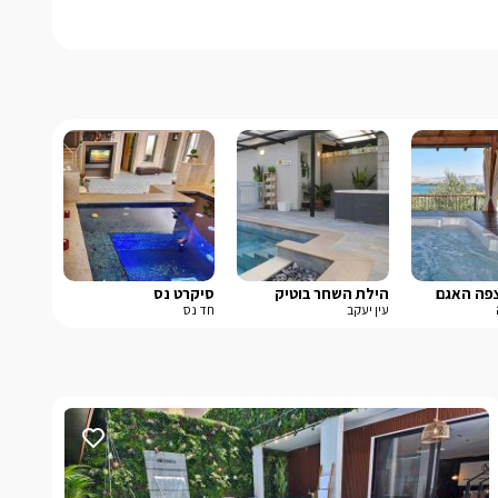
צפה האגם
הילת השחר בוטיק
סיקרט נס
עין יעקב
חד נס