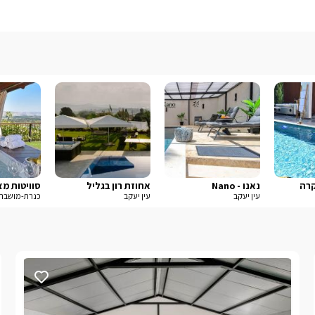
קרה
נאנו - Nano
אחוזת רון בגליל
סוויטות מ
עין יעקב
עין יעקב
כנרת-מושבה