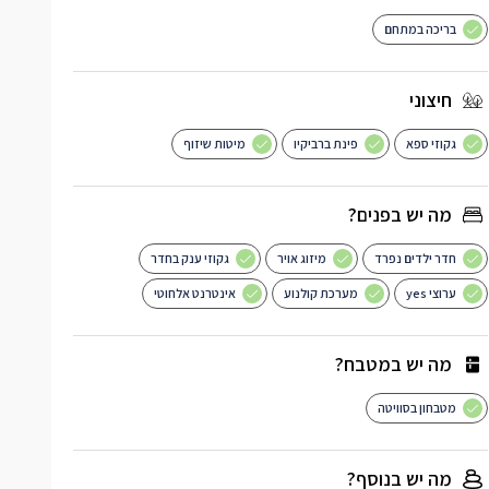
בריכה במתחם
חיצוני
גקוזי ספא
פינת ברביקיו
מיטות שיזוף
מה יש בפנים?
חדר ילדים נפרד
מיזוג אויר
גקוזי ענק בחדר
ערוצי yes
מערכת קולנוע
אינטרנט אלחוטי
מה יש במטבח?
מטבחון בסוויטה
מה יש בנוסף?