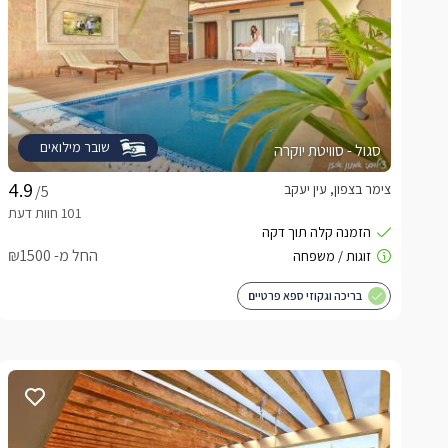
שובר מילואים
סגול - סוויטת יוקרה
צימר בצפון, עין יעקב
/5
החל מ- ₪1500
בריכה וגקוזי ספא פרטיים