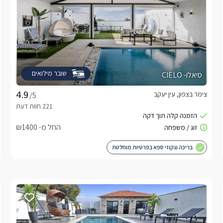
שובר מילואים
סיאלו- CIELO
צימר בצפון, עין יעקב
/5
החל מ- ₪1400
בריכה וגקוזי ספא בפרטיות מוחלטת