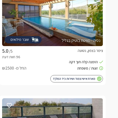
שובר מילואים
נסיה - סוויטת בוטיק בגליל
צימר בצפון, נטועה
/5
החל מ- ₪2500
מארח אישי צמוד ושירות כיד המלך!