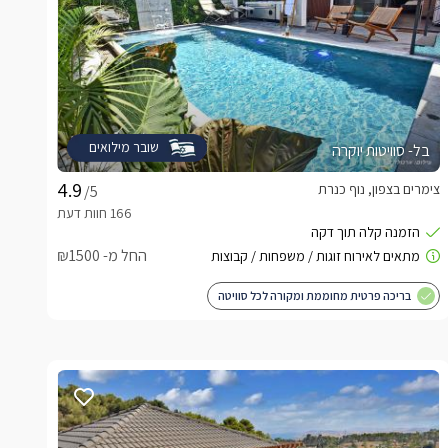
שובר מילואים
בל- סוויטות יוקרה
צימרים בצפון, נוף כנרת
/5
החל מ- ₪1500
בריכה פרטית מחוממת ומקורה לכל סוויטה