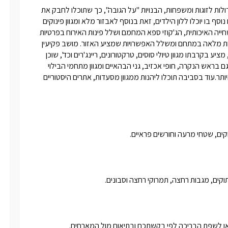
"להתאהב בנוף" כוללת אירוח כפרי שופע ומלא חן ב-2 סוויטות עץ גדולות לזוגות ומשפחות, הבנויות "על הגובה", כך שתוכלו לחבק את 
הנוף לכל משך השהות בשתי ידיים. באחת הסוויטות ישנו חדר אורחים נוסף בו יוכלו ללון הילדים, זאת בנוסף לאבזור מלא ומגוון פינוקים 
הממתינים עבורכם בכל סוויטה. בחוץ תוכלו ליהנות יחדיו מבריכת השחייה האיכותית, הג'קוזי ספא המחמם ושלל פינות האירוח בפרטיות 
מלאה. החופשה מתאימה גם ל-2 זוגות חברים שיוכלו ליהנות מפרטיות מלאה במתחם ומשלל האפשרויות שמציע האזור. מושב פקיעין 
החדשה שוכן לצד אינספור מסלולי הליכה מרהיבים ומסלולי אופניים, מציע בקרבתו מגוון טיולי סוסים, טרקטורונים, ריינג'רים וכד', שוכן 
במרחק נסיעה קצר מאגם מונפורט הייחודי ומבצר יחיעם. ניתן לבקר גם בראש הנקרה, חופי אכזיב, גני הבהאיים ומגוון מתחמי הבילוי 
בסביבה - מן הגדולים בצפון, במרחק נסיעה של עד חצי שעה לכל היותר.עוד בסביבה תוכלו ליהנות ממגוון מסעדות, אתרים היסטוריים 
ים, שטחי מרעה וחורשים פראיים. 
קים, מגבות רחצה, תמרוקי רחצה וסבונים. 
 או לשפת הבריכה לפי בקשתכם ובתיאום מול המארחים. 