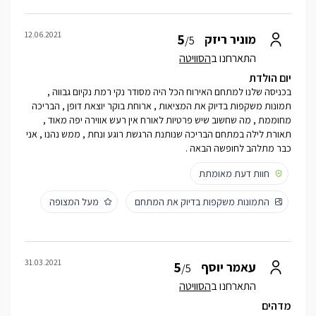
12.06.2021
5
מוניר ריזק
/5
התארחנו ב
הסוויטה
יום הולדת
בכניסה שלנו למתחם האירוח הכל היה מסודר נקי רמת נקיום גבווה ,
תמונות משקפות בדיוק את המציאות , ארוחת בוקר יוצאת דופן , הבריכה
מחוממת , מה שחשוב שיש פרטיות לאורח אין רעש אווירה יפה מאוד ,
תאורת לילה במתחם הבריכה שנותנת הרגשת רוגע ונחת , ממש נהנו , אני
כבר מתלהב לחופשה הבאה .
חוות דעת מאומתת
התמונות משקפות בדיוק את המתחם
מעל המצופה
31.03.2021
5
עאמר יוסף
/5
התארחנו ב
הסוויטה
מדהים