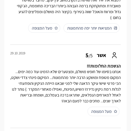
למצוא את יאיר ואת סוויטת בלנקו במושב עין יעקב. מדובר בסוויטה
מאובזרת ומתוקתקת ברמה הגבוהה ביותר! הבריכה מחוממת, הג׳קוזי
גדול ומרווח והאוכל שווה בטירוף. בקיצור היה מושלם וממליצים להגיע
בחום :)
המציאות יותר יפה מהתמונות
מעל המצופה
29.10.2019
5
אשר
/5
הגשמת החלומות!!!
אנחנו בסיומו של חופש מושלם, ומצטערים שלא הזמינו עוד כמה ימים...
המקום מטופח ומושקע הרבה יותר מהתמונות... המיקום פינתי צדדי ושקט,
הכי פרטי שיש! עיקר הדאגה שלי לפני שבאנו הייתה הניקיון והופתעתי
לגלות רמת ניקיון נדירה! השיש,הפינות, ואפילו מאחורי המקרר :) נותר לנו
לאחל למארחים הנפלאים, שתראו ברכה בעמלכם, ושמחה ובריאות
לאורך שנים... מחכים כבר לפעם הבאה!
מעל המצופה