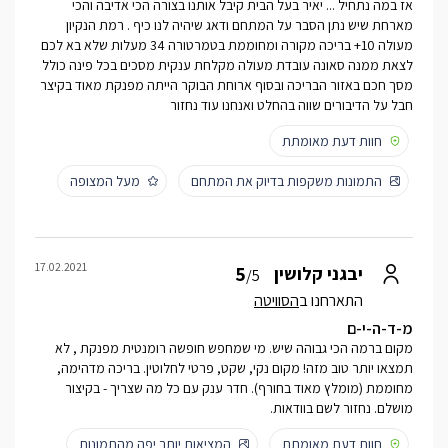
אז במה נתחיל ... יאיר בעל הבית קיבל אותנו בצורה הכי אדיבה והכי
מארחת שיש נתן הסבר על המתחם ודאג שיהיה לנו כיף . רמת הנקיון
מעולה 10+ בריכה מקורה ומחוממת בטמרטורה 34 מעלות שלא בא לכם
לצאת ממנה סאונה עובדת מעולה מקלחת ענקית מסכים בכל פינה כולל
מסך חכם באזור הבריכה ובסוף ארוחת הבוקר הייתה מפנקת מאוד בקיצר
חבל על הדיבורים שווה בהחלט ואנחנו עוד נחזור
חוות דעת מאומתת
התמונות משקפות בדיוק את המתחם
מעל המצופה
17.02.2021
5
יבגני קלושין
/5
התארחנו ב
הסוויטה
מ-ד-ה-י-ם
מקום ברמה הכי גבוהה שיש. מי שמחפש חופשה רומנטית מפנקת , לא
תמצאו יותר טוב מזה! מקום נקי, שקט, פרטי לחלוטין. בריכה מדהימה,
מחוממת (מומלץ מאוד בחורף). חדר ענק עם כל מה שצריך - בקיצור
מושלם. נחזור לשם בוודאות.
חוות דעת מאומתת
המציאות יותר יפה מהתמונות