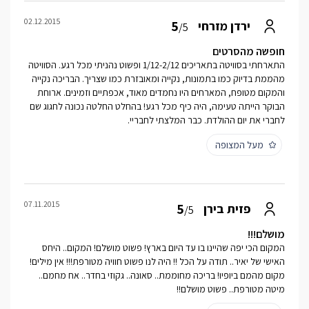
02.12.2015
5
ירדן מזרחי
/5
חופשה מהסרטים
התארחתי בסוויטה בתאריכים 1/12-2/12 ופשוט נהניתי מכל רגע. הסוויטה
מהממת בדיוק כמו בתמונות, נקייה ומאובזרת כמו שצריך. הבריכה נקייה
והמקום מטופח, המארחים היו נחמדים מאוד, אכפתיים וזמינים. ארוחת
הבוקר הייתה טעימה, היה כיף מכל רגע! בהחלט החלטה נכונה לחגוג שם
לחברי את יום ההולדת. כבר המלצתי לחבריי.
מעל המצופה
07.11.2015
5
פזית בירן
/5
מושלם!!!
המקום הכי יפה שהיינו בו עד היום בארץ! פשוט מושלם! המקום.. היחס
האישי של יאיר.. תודה על הכל !! היה לנו פשוט חוויה מטורפת!!! אין מילים!
מקום מהמם ביופיו! בריכה מחוממת.. סאונה.. גקוזי בחדר.. אח מחמם..
מיטה מטורפת.. פשוט מושלם!!