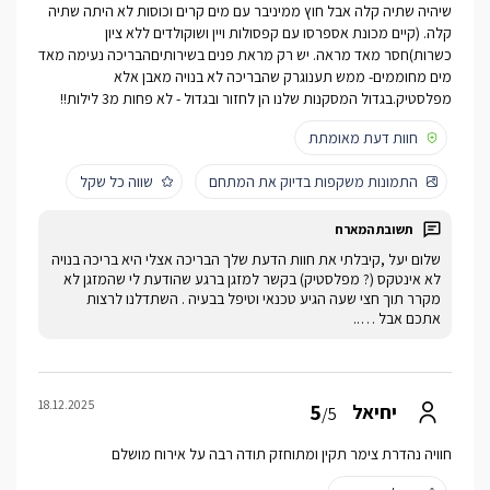
שיהיה שתיה קלה אבל חוץ ממיניבר עם מים קרים וכוסות לא היתה שתיה
קלה. (קיים מכונת אספרסו עם קפסולות ויין ושוקולדים ללא ציון
כשרות)חסר מאד מראה. יש רק מראת פנים בשירותיםהבריכה נעימה מאד
מים מחוממים- ממש תענוגרק שהבריכה לא בנויה מאבן אלא
מפלסטיק.בגדול המסקנות שלנו הן לחזור ובגדול - לא פחות מ3 לילות!!
חוות דעת מאומתת
התמונות משקפות בדיוק את המתחם
שווה כל שקל
שלום יעל ,קיבלתי את חוות הדעת שלך הבריכה אצלי היא בריכה בנויה
לא אינטקס (? מפלסטיק) בקשר למזגן ברגע שהודעת לי שהמזגן לא
מקרר תוך חצי שעה הגיע טכנאי וטיפל בבעיה . השתדלנו לרצות
אתכם אבל …..
18.12.2025
5
יחיאל
/5
חוויה נהדרת צימר תקין ומתוחזק תודה רבה על אירוח מושלם