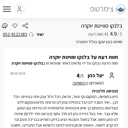
צימרטופ
בלנקו סוויטת יוקרה
4.9
5 /
יאיר
052-9121383
סוויטה בעין יעקב בגליל המערבי
חוות דעת על בלנקו סוויטת יוקרה
חוות הדעת נכתבו על ידי גולשינו לאחר שהתארחו ב
בלנקו סוויטת יוקרה
28.06.2026
4
יעל כהן
/5
התארחנו ב
הסוויטה
חופשה חלומית
היינו בחופשה, המקום נקי מאד, מרווח, הכל גדול ענק ויפה בעיניים- הכל
לבן....יאיר הסביר לנו הכל בתחילה ונתן לנו פרטיות מלאההמקום ללא
מצלימות במתחם כך שיש אינטימיות מלאה!!היה לנו פדיחה עם המזגן
שלא עבד. יאיר בעל הדירה נתן לנו חדר נוסף (כנראה חדר ילדים) שיהיה
לנו מזגן משם. אבל בפועל הטכנאי הגיע בדיוק כשהיינו בבריכה והתבזבז
לנו קרוב לשעה...תאמת שכאן ציפינו לפיצוי כלשהוא אבל התבדינו...חשבנו