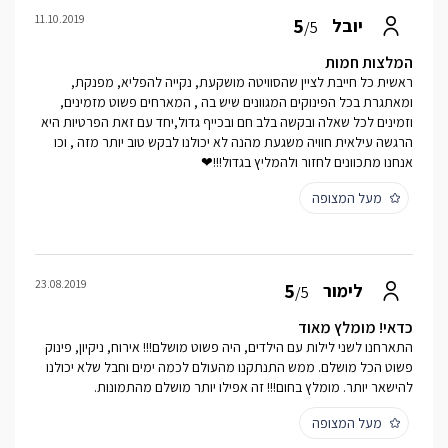
11.10.2019
5
יובל
/5
המלצות חמות
ראשית כל חייבת לציין שהסוויטה מושקעת, נקייה להפליא, מפנקת,
ומאתגרת בכל הפינוקים המגוונים שיש בה , המארחים פשוט מזמינים,
וזמינים לכל שאלה ובקשה בלב חם ובכייף גדול,יחד עם זאת הפרטיות היא
הרגשה עילאית חוויה משגעת מהנה לא יכולנו לבקש טוב יותר מזה , וכו
אנחנו מתכוונים לחזור ולהמליץ בגדול!!!❤
מעל המצופה
23.08.2019
5
לימור
/5
כדאי! מומלץ מאוד
התארחנו לשני לילות עם הילדים, היה פשוט מושלם!!! אירוח, ניקיון, פינוק
פשוט הכל מושלם. ממש התנתקנו מהעולם לכמה ימים וחבל שלא יכולנו
להישאר יותר. מומלץ בחום!!! זה אפילו יותר מושלם מהתמונות.
מעל המצופה