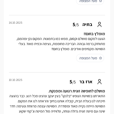
מעל המצופה
16.10.2025
5
בתיה
/5
מומלץ בחום!!
הגענו למקום מושלם וקסום, ממש כמו בתמונות. המקום נקי ומהמם,
מתוחזק ברמה גבוהה. הבריכה מחוממת, נעימה וכפית מאוד. בעלי
הסוויטה מקסימים ואדיבים. מומלץ בחום!!
מעל המצופה
10.10.2025
5
ארז בר
/5
מושלם לחופשה זוגית רגועה ומפנקת.
התארחנו בסוויטת הנופש “בלנקו” בעין יעקב ונהנינו מכל רגע. כבר בהגעה
חיכתה לנו בעלת הבית, קיבלה אותנו בחיוך והראתה לנו את המקום.
הסוויטה הייתה נקייה מאוד ומסודרת. הסוויטה עצמה מרווחת ונעימה: חדר
שינה עם מיטה זוגית גדולה ונוחה, טלוויזיה מול המיטה וג’קוזי שקוע