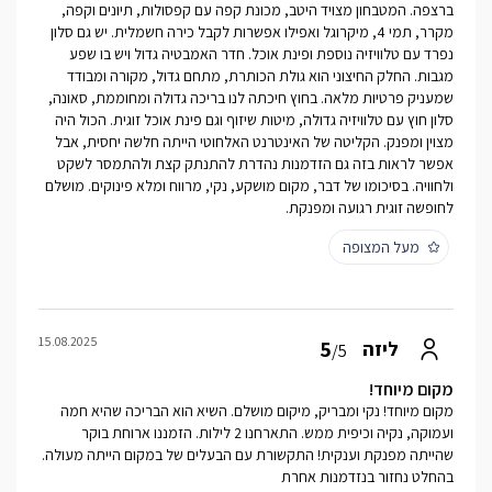
ברצפה. המטבחון מצויד היטב, מכונת קפה עם קפסולות, תיונים וקפה,
מקרר, תמי 4, מיקרוגל ואפילו אפשרות לקבל כירה חשמלית. יש גם סלון
נפרד עם טלוויזיה נוספת ופינת אוכל. חדר האמבטיה גדול ויש בו שפע
מגבות. החלק החיצוני הוא גולת הכותרת, מתחם גדול, מקורה ומבודד
שמעניק פרטיות מלאה. בחוץ חיכתה לנו בריכה גדולה ומחוממת, סאונה,
סלון חוץ עם טלוויזיה גדולה, מיטות שיזוף וגם פינת אוכל זוגית. הכול היה
מצוין ומפנק. הקליטה של האינטרנט האלחוטי הייתה חלשה יחסית, אבל
אפשר לראות בזה גם הזדמנות נהדרת להתנתק קצת ולהתמסר לשקט
ולחוויה. בסיכומו של דבר, מקום מושקע, נקי, מרווח ומלא פינוקים. מושלם
לחופשה זוגית רגועה ומפנקת.
מעל המצופה
15.08.2025
5
ליזה
/5
מקום מיוחד!
מקום מיוחד! נקי ומבריק, מיקום מושלם. השיא הוא הבריכה שהיא חמה
ועמוקה, נקיה וכיפית ממש. התארחנו 2 לילות. הזמננו ארוחת בוקר
שהייתה מפנקת וענקית! התקשורת עם הבעלים של במקום הייתה מעולה.
בהחלט נחזור בנזדמנות אחרת