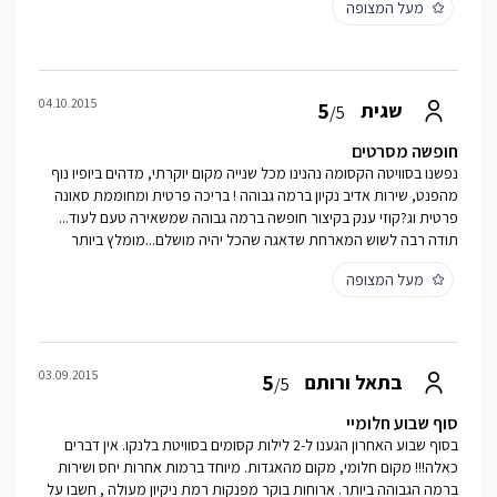
מעל המצופה
04.10.2015
5
שגית
/5
חופשה מסרטים
נפשנו בסוויטה הקסומה נהנינו מכל שנייה מקום יוקרתי, מדהים ביופיו נוף
מהפנט, שירות אדיב נקיון ברמה גבוהה ! בריכה פרטית ומחוממת סאונה
פרטית וג?קוזי ענק בקיצור חופשה ברמה גבוהה שמשאירה טעם לעוד...
תודה רבה לשוש המארחת שדאגה שהכל יהיה מושלם...מומלץ ביותר
מעל המצופה
03.09.2015
5
בתאל ורותם
/5
סוף שבוע חלומיי
בסוף שבוע האחרון הגענו ל-2 לילות קסומים בסוויטת בלנקו. אין דברים
כאלה!!! מקום חלומי, מקום מהאגדות. מיוחד ברמות אחרות יחס ושירות
ברמה הגבוהה ביותר. ארוחות בוקר מפנקות רמת ניקיון מעולה , חשבו על