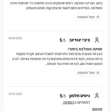
בחוץ. הבריכה מפנקת. רואים שהשקיעו הרבה מחשבה כדי שהחוויה תהיה
מושלמת. ממליצים בחום לזוגות שרוצים קצת חופש מהעולם.
מעל המצופה
06.09.2022
5
ציבי יגודיוב
/5
סוויטה מומלצת ביותר!
בעין של מעצבת פנים מאד התרשמתי לטובה! העיצוב יוקרתי ומוקפד
ברמה גבוהה, תנאי אירוח נוחים ומפנקים! בריכה מטופחת ונעימה. לנו זו
הפעם השניה שם, וכנראה שיהיו עוד פעמים...
מעל המצופה
22.03.2022
5
ניסים חלפון
/5
התארחנו ב
הסוויטה
מהמם