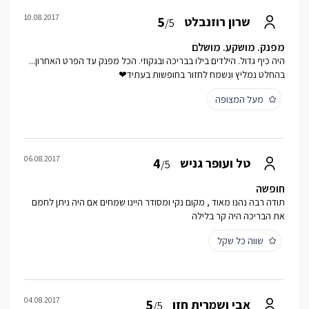
10.08.2017
5
שרון רוזנבלט
/5
מפנק. מושקע. מושלם
היה כיף גדול. הילדים בילו בבריכה ובגקוזי. הכל מפנק עד הפרט האחרון...
בהחלט נמליץ ונשמח לחזור בחופשות בעתיד❤
מעל המצופה
06.08.2017
4
טל ועופר גניש
/5
חופשה
תודה רבה נהנו מאוד , מקום נקי ומסודר היינו שמחים אם היה ניתן לחמם
את הבריכה היה קר בלילה
שווה כל שקל
04.08.2017
5
אבי ושמרית חזן
/5