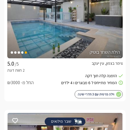
הילת השחר בוטיק
צימר בצפון, עין יעקב
/5
החל מ- ₪3000
וילה פרטית עם 3 חדרי שינה
שובר מילואים