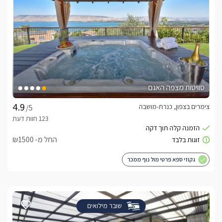
סוויטות מצפה האגם
צימרים בצפון, כנרת-מושבה
/5
החל מ- ₪1500
גקוזי ספא פרטי מול נוף ממכר
שובר מילואים