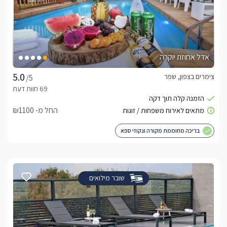
אדל אחוזת יוקרה
צימרים בצפון, שפר
/5
החל מ- ₪1100
בריכה מחוממת מקורה וגקוזי ספא
שובר מילואים