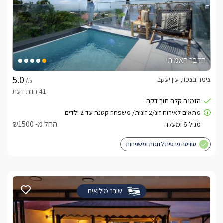
הדבר האמיתי
צימר בצפון, עין יעקב
/5
החל מ- ₪1500
סוויטה פרטית לזוגות ומשפחות
שובר מילואים