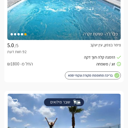
פברז’ה- סוויטת יוקרה
צימר בצפון, עין יעקב
/5
החל מ- ₪1800
בריכה מחוממת מקורה וגקוזי ספא
שובר מילואים