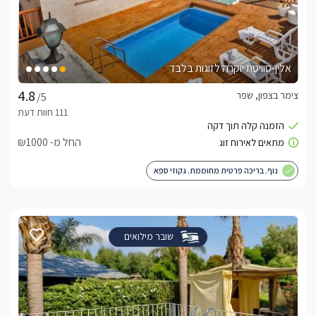
אלין-סוויטת יוקרה לזוגות בלבד
צימר בצפון, שפר
/5
החל מ- ₪1000
נוף. בריכה פרטית מחוממת. גקוזי ספא
שובר מילואים