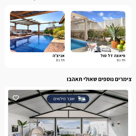
פיאצה דל סול
אניצ'ה
שא
חד נס
חד נס
עין
צימרים נוספים שאולי תאהבו
שובר מילואים