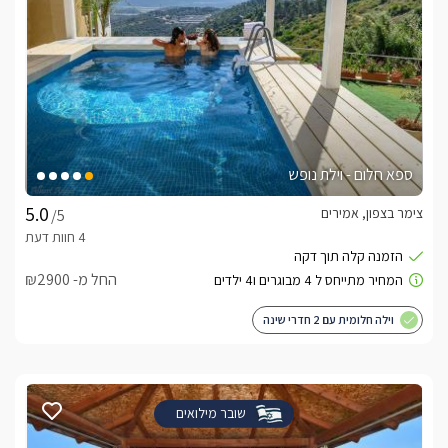
ספא חלום - וילת נופש
צימר בצפון, אמירים
/5
החל מ- ₪2900
וילה חלומית עם 2 חדרי שינה
שובר מילואים