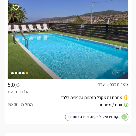
בתיאום מול המארחים ובתוספת תשלום ניתן להזמין  לסוויטה ארוחת 
בוקר כפרית מפנקת. 
חשוב לדעת
הבריכות מחוממת בחודשי החורף בלבד.
לצפייה באטרקציות ומסעדות בקרבת בין זריחה
לשקיעה -
לחצו כאן
פרחי בר
צימרים בצפון, יערה
/5
החל מ- ₪800
גקוזי פרטי לכל בקתה ובריכה במתחם