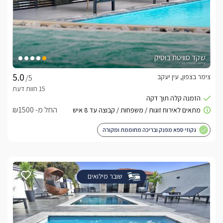
שקד סוויטת בוטיק
צימר בצפון, עין יעקב
/5
החל מ- ₪1500
גקוזי ספא מפנק ובריכה מחוממת ומקורה
שובר מילואים