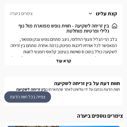
קצת עלינו
צימרים ביערה
בין זריחה לשקיעה - חווית נופש מפוארת מול נוף
גלילי ופרטיות מוחלטת
בלב הרי הגליל והנוף החלומי, ניצב מתחם נופש ענק ומפואר, 
המאפשר לכל אורחיו ליהנות מפינוק ברמה אחרת. מתחם בין זריחה 
לשקיעה כולל בתוכו 6 סוויטות בעיצוב קלאסי רומנטי לזוגות 
ומשפחות, כל היחידות צופות בקו ראשון אל הנוף וממוקמות "גב אל 
קרא עוד
גב" אחת מהשנייה, כך שניתן ליהנות מיופי הזריחה או השקיעה 
לכל סוויטה במתחם ישנה בריכה פרטית (מחוממת ומקורה בחורף 
חוות דעת על בין זריחה לשקיעה
בחודשים אוקטובר-אפריל ) מול הנוף, פרטיות מוחלטת ואווירת 
חוות הדעת נכתבו על ידי גולשינו לאחר שהתארחו ב
בין זריחה לשקיעה
בקרבת הסוויטות תוכלו ליהנות מן האתרים פארק גורן, ראש הנקרה, 
צפייה בכל חוות הדעת
מבצר יחיעם ואגם מונפורט, מגוון טיולי טרקטורונים וג'יפים, רכיבה 
על סוסים, מסעדות מגוונות ועוד.
צימרים נוספים ביערה
סוד הקסם של הנוף המרהיב