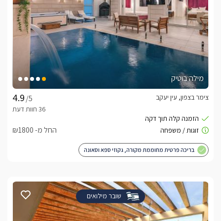
מילה בוטיק
צימר בצפון, עין יעקב
/5
החל מ- ₪1800
בריכה פרטית מחוממת מקורה, גקוזי ספא וסאונה
שובר מילואים