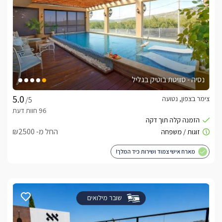
נסיה - סוויטת בוטיק בגליל
צימר בצפון, נטועה
/5
החל מ- ₪2500
מארח אישי צמוד ושירות כיד המלך!
שובר מילואים