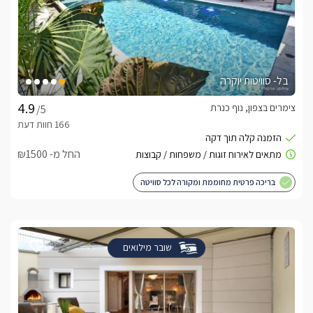
בל- סוויטות יוקרה
צימרים בצפון, נוף כנרת
/5
החל מ- ₪1500
בריכה פרטית מחוממת ומקורה לכל סוויטה
שובר מילואים