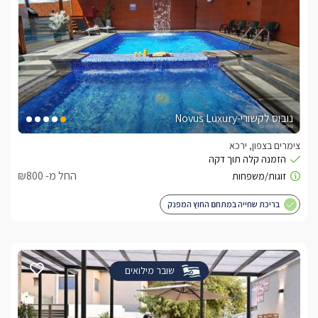
נובוס לקשורי-Novus Luxury
צימרים בצפון, ירכא
החל מ- ₪800
בריכת שחייה במתחם החוץ המפנק
שובר מילואים