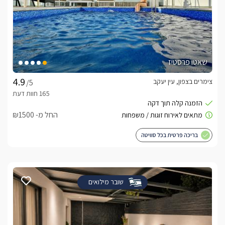
שאטו פרסטיז
צימרים בצפון, עין יעקב
/5
החל מ- ₪1500
בריכה פרטית בכל סוויטה
שובר מילואים