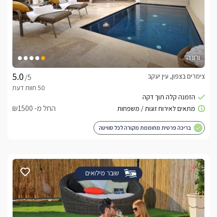
ורונה
צימרים בצפון, עין יעקב
/5
החל מ- ₪1500
בריכה פרטית מחוממת מקורה לכל סוויטה
שובר מילואים