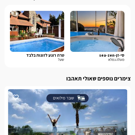
סי-זן-sea-zen
טרה רוגע לזוגות בלבד
סוו
מעלה גמלא
שעל
אבן
צימרים נוספים שאולי תאהבו
שובר מילואים