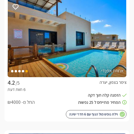
מה תמצאו בבקתות?
בקתות העץ החמימות והכפריות במתחם, מכילות את כל מה שאתם 
מיטה זוגית עם מזרון אורטופדי,פינת אוכלמרפסת פרטיתג`קוזי זוגי 
בואו להתפנק בסוויטות גוונים רומנטיים – המקום בו הטבע והאהבה 
מה יש במתחם החוץ המפנק?
אחוזת אפנדי
בריכה מגודרת עם פרטיות מלאה, מול נוף למערת הקשת 
צימר בצפון, יערה
/5
המפורסמת, מיטות שיזוף, מדשאה, ריהוט גן, עצים, פרחי נוי, 
מושלם לזוגות, משפחות והציבור הדתי.
החל מ- ₪4000
וילת נופש מול הנוף עם 6 חדרי שינה
מה כלול באירוח?
מגבות, סבונים ריחניים, שמפו, תחליב רחצה. חלב ופינת קפה 
עשירה .למזמינים טיפולי ספא חלוקי רחצה נעימים.