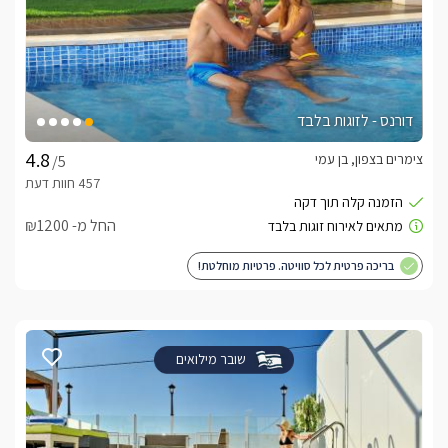
דורנס - לזוגות בלבד
צימרים בצפון, בן עמי
/5
החל מ- ₪1200
בריכה פרטית לכל סוויטה. פרטיות מוחלטת!
שובר מילואים