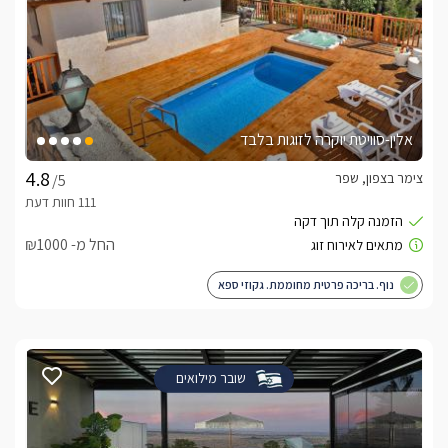
אלין-סוויטת יוקרה לזוגות בלבד
צימר בצפון, שפר
/5
החל מ- ₪1000
נוף. בריכה פרטית מחוממת. גקוזי ספא
שובר מילואים