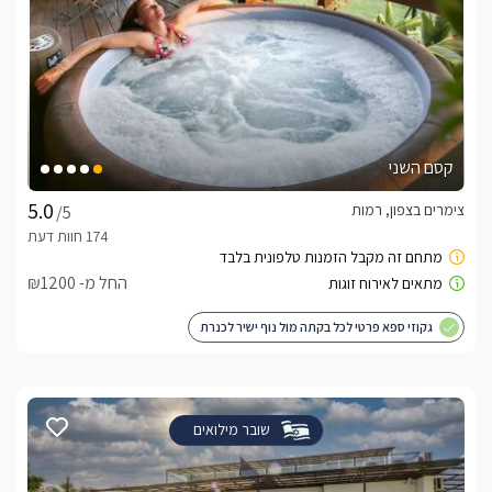
קסם השני
צימרים בצפון, רמות
/5
החל מ- ₪1200
גקוזי ספא פרטי לכל בקתה מול נוף ישיר לכנרת
שובר מילואים