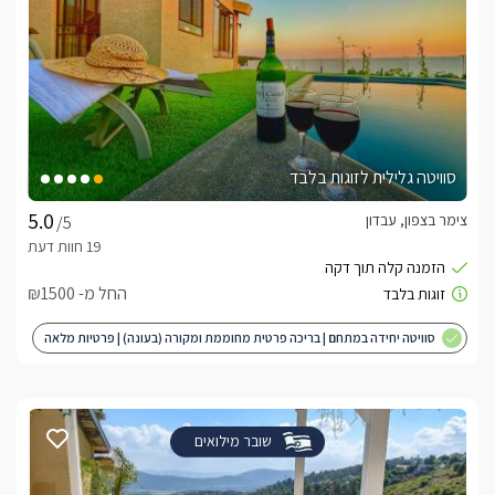
סוויטה גלילית לזוגות בלבד
צימר בצפון, עבדון
/5
החל מ- ₪1500
סוויטה יחידה במתחם | בריכה פרטית מחוממת ומקורה (בעונה) | פרטיות מלאה
| מותאם לציבור הדתי
שובר מילואים