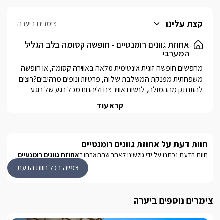
קצת עלינו
צימרים ביערה
אחוזת גוונים רומנטיים - חופשה קסומה בלב הגליל
המערבי
מחפשים חופשה זוגית אינטימית מלאה באווירה קסומה, או חופשה 
משפחתית מפנקת המשלבת שלווה, פרטיות ונופים מרהיבים?רוצים 
להתנתק מההמולה, לנשום אוויר צח וליהנות מכל רגע של רוגע 
קרא עוד
ביישוב הפסטורלי יערה, השוכן בלב הגליל המערבי ומוקף בטבע 
ירוק ונוף הררי עוצר נשימה, ממתין לכם מתחם אחוזת גוונים 
רומנטיים –  2 בקתות עץ קסומות, ובריכת שחייה מפנקת, מקום בו 
חוות דעת על אחוזת גוונים רומנטיים
היוקרה פוגשת את השקט, בו היופי הטבעי משתלב עם עיצוב כפרי, 
והפרטיות היא ערך עליון.כאן תמצאו את השילוב המושלם בין 
חוות הדעת נכתבו על ידי גולשינו לאחר שהתארחו ב
אחוזת גוונים רומנטיים
חופשה באווירה אישית ומפנקת לבין חיבור לטבע, עם כל התנאים 
צפייה בכל חוות הדעת
בואו להתפנק באחוזת גוונים רומנטיים – המקום בו הטבע והאהבה 
נפגשים.
צימרים נוספים ביערה