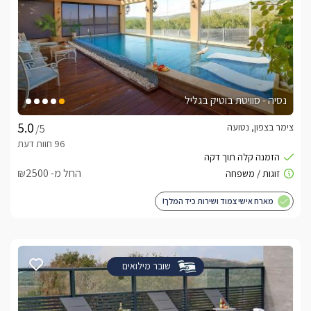
נסיה - סוויטת בוטיק בגליל
צימר בצפון, נטועה
/5
החל מ- ₪2500
מארח אישי צמוד ושירות כיד המלך!
שובר מילואים