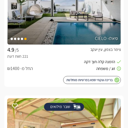
סיאלו- CIELO
צימר בצפון, עין יעקב
/5
החל מ- ₪1400
בריכה וגקוזי ספא בפרטיות מוחלטת
שובר מילואים