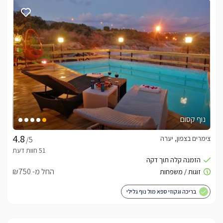
האם יש ארוחות במתחם?
בתוספת תשלום ובתיאום ניתן להזמין טיפולים ועיסויים, ארוחות בוקר 
מה חשוב לדעת?
נוף קסום
צימרים בצפון, יערה
/5
החל מ- ₪750
בריכה וגקוזי ספא מול נוף גלילי
לצפייה באטרקציות ומסעדות בקרבת אחוזת גוונים
רומנטיים -
לחצו כאן