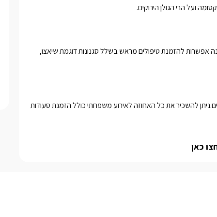
ומה ועל הרי הגולן הירוקים.
ניתן ליהנות מארוחת בוקר עשירה ומפנקת בתיאום מול המארחים.ישנה אפשרות להזמנת טיפולים מראש בשלל סגנונות דוגמת שיאצו, 
במקום ישנו חדר אוכל גדול ומרשים בו ניתן לערוך אירועים מכל הסוגים.ניתן להשכיר את כל האחוזה לאירוע משפחתי כולל הזמנת סעודות 
צו כאן