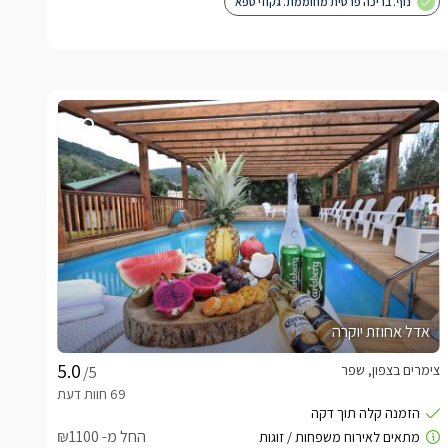
נוף. בריכה פרטית מחוממת. גקוזי ספא
אדל אחוזת יוקרה
צימרים בצפון, שפר
/5
החל מ- ₪1100