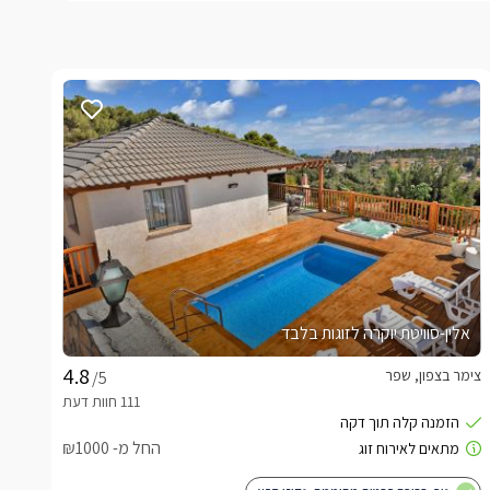
אלין-סוויטת יוקרה לזוגות בלבד
צימר בצפון, שפר
/5
החל מ- ₪1000