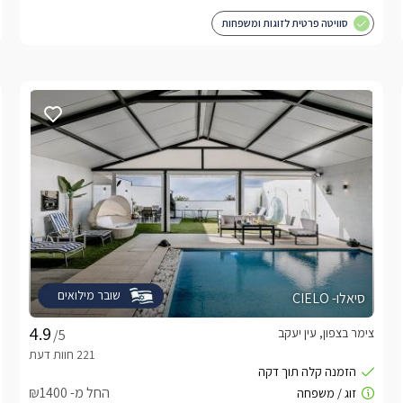
סוויטה פרטית לזוגות ומשפחות
שובר מילואים
סיאלו- CIELO
צימר בצפון, עין יעקב
/5
החל מ- ₪1400