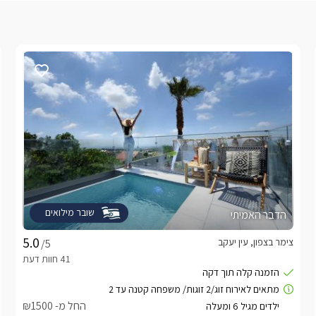
שובר מילואים
הדבר האמיתי
צימר בצפון, עין יעקב
/5
החל מ- ₪1500