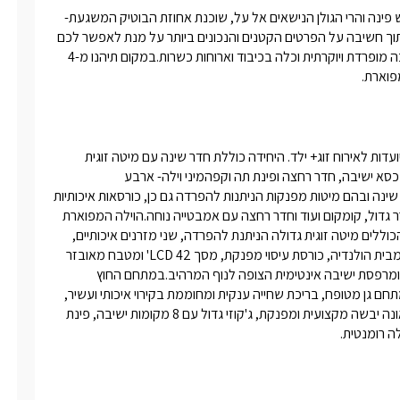
בצלע הר כנען, מול נופה הפנורמי של הכנרת, המושבה הציורית ראש פינה והרי הגולן הנישאים אל על, שוכנת אחוזת הבוטיק המשגעת- 
"אחוזה במרום".האחוזה מותאמת בדייקנות רבה לקהל הדתי-חרדי, תוך חשיבה על הפרטים הקטנים והנכונים ביותר על מנת לאפשר לכם 
חופשה מהנה, ללא דאגות ועם מקסימום פרטיות והנאה, החל מבריכה מופרדת ויוקרתית וכלה בכיבוד וארוחות כשרות.במקום תיהנו מ-4 
בארבעת היחידות תיהנו מעיצוב מודרני, המתבסס על צבעי הלבן ומיועדות לאירוח זוג+ ילד. היחידה כוללת חדר שינה עם מיטה זוגית 
גדולה הניתנת להפרדה, שני מזרנים מבית הולנדיה, שידת איפור עם כסא ישיבה, חדר רחצה ופינת תה וקפהמיני וילה- ארבע 
יחידות יוקרתיות המתאימות לזוג+ 4 אנשים. היחידות כוללות שני חדרי שינה ובהם מיטות מפנקות הניתנות להפרדה גם כן, כורסאות איכותיות 
מבית  הולנדיה, סלון ישיבה גדול ומרווח, מטבחון מאובזר הכולל מקרר גדול, קומקום ועוד וחדר רחצה עם אמבטייה נוחה.הוילה המפוארת 
של "אחוזה במרום" בנויה אבן ומכילה ארבעה חדרי שינה מפוארים הכוללים מיטה זוגית גדולה הניתנת להפרדה, שני מזרנים איכותיים, 
טלוויזית LCD 32', סלון אירוח גדול ומרשים, כורסאות ישיבה מפנקות מבית הולנדיה, כורסת עיסוי מפנקת, מסך LCD 42' ומטבח מאובזר 
הכולל תנור אפייה איכותי, מדיח כלים, מכונת אספרסו מקצועית ועוד ומרפסת ישיבה אינטימית הצופה לנוף המרהיב.במתחם החוץ 
המשותף תיהנו מפינות ישיבה תחת גגונים מוצלים, צמחייה עשירה, מתחם גן מטופח, בריכת שחייה ענקית ומחוממת בקירוי איכותי ועשיר, 
פינות ישיבה איכותיות, מיטות שיזוף נוחות פזורות מסביב הבריכה, סאונה יבשה מקצועית ומפנקת, ג'קוזי גדול עם 8 מקומות ישיבה, פינת 
לה רומנטית.