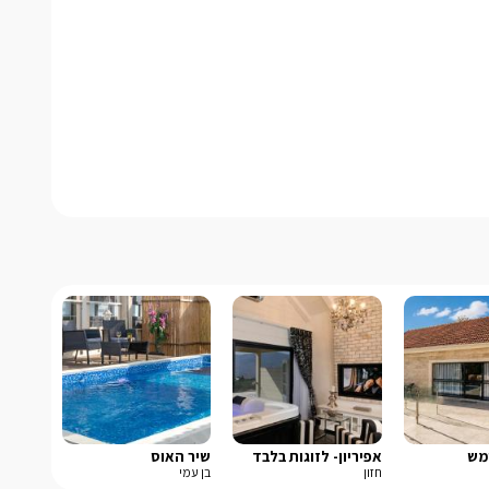
מש
אפיריון- לזוגות בלבד
שיר האוס
חזון
בן עמי