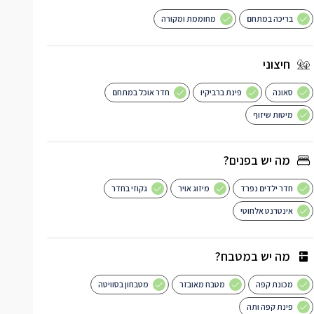
בריכה במתחם
מחוממת ומקורה
חיצוני
סאונה
פינת ברביקיו
חדר אוכל במתחם
מיטות שיזוף
מה יש בפנים?
חדר ילדים נפרד
מיזוג אויר
גקוזי בחדר
אינטרנט אלחוטי
מה יש במטבח?
מכונת קפה
מטבח מאובזר
מטבחון בסוויטה
פינת קפה ותה