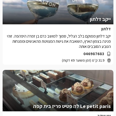
ייקב דלתון
דלתון
יקב דלתון ממוקם בלב הגליל, סמוך למושב כרם בן זמרה היפהפה. זוהי
פנינה בצפון הארץ, השואבת את גישת המצוינות מהאנשים וממנחות
הטבע הסובבים אותה
046987683
31.9 ק״מ (זמן משוער 49 דקות)
Le petit paris לה פטיט פריז בית קפה
עין יעקב