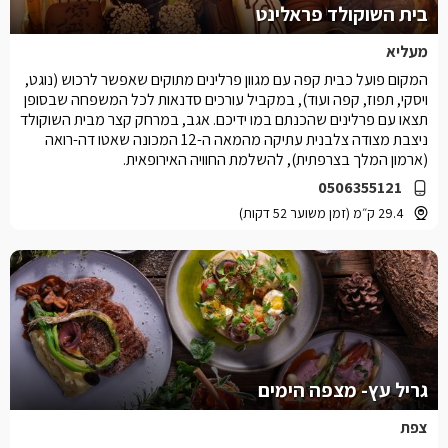
בית השוקולד פראלינט
מעליא
המקום פועל כבית קפה עם מגוון פרלינים מתוקים שאפשר לרכוש (נוגט,
ויסקי, תפוז, קפה ועוד), במקביל עורכים סדנאות לכל המשפחה שבסופן
תצאו עם פרלינים שהכנתם במו ידיכם. אגב, במרחק קצר מבית השוקולד
ניצבת מצודה צלבנית עתיקה מהמאה ה-12 המכונה שאטו דה-רואה
(ארמון המלך בצרפתית), להשלמת החוויה האירופאית.
0506355121
29.4 ק״מ (זמן משוער 52 דקות)
גריל עץ- מצפה הימים
צפת