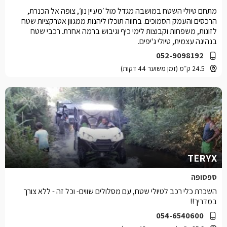
מתחם טיולי השטח במושבה מגדל מול ׳מעיין נון׳, צופה אל הכנרת,
הרכסים והעמק הסמוכים. בחווה תוכלו ליהנות ממגוון אטרקציות שטח
לזוגות, משפחות וקבוצות לימי כיף וגיבוש ברמה אחרת. רכבי שטח
בנהיגה עצמית, טיולי ג'יפים.
052-9098192
24.5 ק״מ (זמן משוער 44 דקות)
TERYX
ספסופה
השכרת כלי רכב לטיולי שטח, עם מסלולים שווים- וכל זה - ללא צורך
במדריך!!
054-6540600