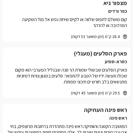
מצפור גיא
כפר ורדים
קום מושלם לתפוס שלווה או לקיים שיחת נפש אל מול השקיעה
המרהיבה או להרהר
28.4 ק״מ (זמן משוער 53 דקות)
פארק הסלעים (מעגלי)
כסרא-סמיע
פארק הסלעים שבשולי שמורת הר סנה שבגליל המערבי הוא מקום
שכולו מעשה ידיו של הטבע להתפאר: סלעים במגוון צורות דמיוניות
מתנשאים בלב חורש ים תיכוני מפותח.
29.5 ק״מ (זמן משוער 45 דקות)
ראש פינה העתיקה
ראש פינה
המושבה הקטנה והוותיקה ראש פינה מתהדרת ברחובות מרוצפים, בתי
אבן עבי קירות וגינות שובות לב. אלה מספרים סיפור התיישבות עיקש של