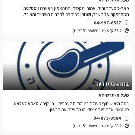
פאב-מסעדה ותיק, אהוב ומקסים, המתאפיין באווירה נוסטלגית
המתרפקת על העבר, ושנותן כבוד רב לתרבות השתייה והאוכל.
04-997-6537
28.2 ק״מ (זמן משוער 51 דקות)
בוזה- גלידריה
מעלות-תרשיחא
בוזה היא שיתוף פעולה בין יהודים לערבים – בין קיבוץ סאסא לעלאא
סוויטאת. אדם זיו המייסד, הגהה וייזם את הרעיון.
04-873-8984
28.2 ק״מ (זמן משוער 51 דקות)