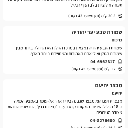
תעוזה וחלוציות בלב הנוף הגלילי
30.3 ק״מ (זמן משוער 43 דקות)
שמורת טבע יער יהודיה
כרכום
שמורת הטבע יהודיה נמצאת במרכז הגולן. היא הגדולה ביותר מבין
שמורות הגולן ואולי אחת האהובות והמתויירות ביותר בארץ.
04-6962817
32 ק״מ (זמן משוער 45 דקות)
מבצר יחיעם
יחיעם
מבצר יחיעם הוא מבצר שנבנה בידי דאהר אל-עומר באמצע המאה
ה-18 בגליל הצפוני. המקום נקרא בעבר ״מצודת גדין״, שם שפירושו הוא
מצודת הגיבורים.
04-8276600
36.3 ק״מ (זמן משוער 1 דקות)