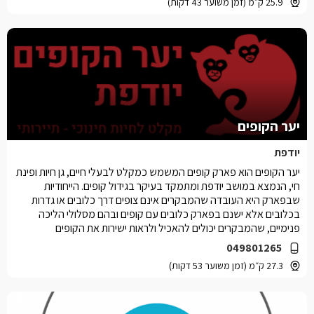
25.9 ק״מ (זמן משוער 43 דקות)
יער הקופים
יודפת
יער הקופים הוא פארק קופים המשמש כמקלט לבעלי חיים, גן חיות ופינת
חי, הנמצא במושב יודפת ומתמקד בעיקר בגידול קופים. הייחודיות
שבפארק היא העובדה שהמבקרים אינם צופים דרך כלובים או גדרות
בכלובים אלא ישנם בפארק כלובים עם קופים ובהם מסלולי הליכה
פנימיים, שהמבקרים יכולים להאכיל ולראות ישירות את הקופים
049801265
27.3 ק״מ (זמן משוער 53 דקות)