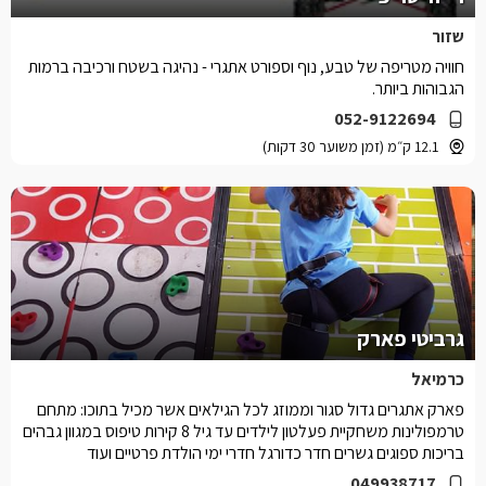
שזור
חוויה מטריפה של טבע, נוף וספורט אתגרי - נהיגה בשטח ורכיבה ברמות
הגבוהות ביותר.
052-9122694
12.1 ק״מ (זמן משוער 30 דקות)
גרביטי פארק
כרמיאל
פארק אתגרים גדול סגור וממוזג לכל הגילאים אשר מכיל בתוכו: מתחם
טרמפולינות משחקיית פעלטון לילדים עד גיל 8 קירות טיפוס במגוון גבהים
בריכות ספוגים גשרים חדר כדורגל חדרי ימי הולדת פרטיים ועוד
049938717