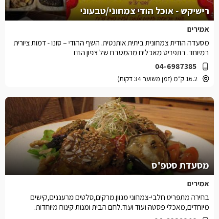
רישיקש - אוכל הודי צמחוני/טבעוני
אמירים
מסעדה הודית צמחונית ביתית אותנטית. השף ההודי – סונו - דמות ציורית
במיוחד. בתפריט מאכלים מהמטבח של צפון הודו
04-6987385
16.2 ק״מ (זמן משוער 34 דקות)
מסעדת סטפ'ס
אמירים
בחירה מתפריט חלבי-צמחוני מגוון.מרקים,סלטים מרעננים,קישים
מיוחדים,מאכלי פסטה ועוד ועוד.לחם הבית ומנות קינוח מיוחדות.