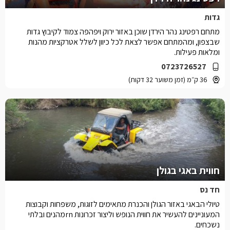
גדות
מתחם רפטינג נהר הירדן שוכן באזור ירוק ויפהפה צמוד לקיבוץ גדות
שבצפון, ומהמתחם אפשר לצאת לכל כיוון לשלל אטרקציות מהנות
ומלאות פעילות.
0723726527
36 ק״מ (זמן משוער 32 דקות)
חווית באגי בגולן
חד נס
טיולי הבאגי באזור הגולן והכנרת מתאימים לזוגות, משפחות וקבוצות
המעוניינים להעשיר את חווית הנופש וליצור זכרונות rnמהנים ובלתי
נשכחים.