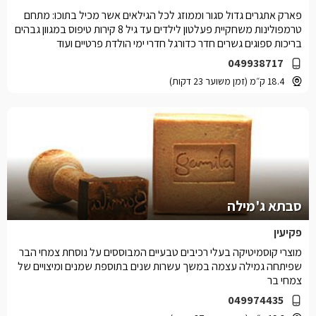
פארק אתגרים גדול סגור וממוזג לכל הגילאים אשר מכיל בתוכו: מתחם
טרמפולינות משחקיית פעלטון לילדים עד גיל 8 קירות טיפוס במגוון גבהים
בריכות ספוגים גשרים חדר כדורגל חדרי ימי הולדת פרטיים ועוד
049938717
18.4 ק״מ (זמן משוער 23 דקות)
סבתא ג'מילה
פקיעין
מוצרי קוסמיטיקה בעלי רכיבים טבעיים המבוססים על נוסחת צמחי הבר
שפיתחה גמילה עצמה במשך עשרות שנים בתוספת שמנים ומיצויים של
צמחי בר
049974435