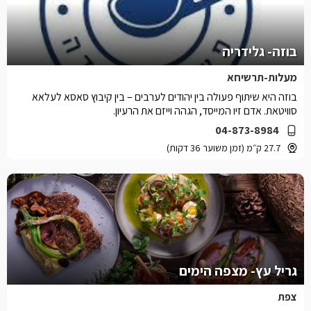
בוזה- גלידריה
מעלות-תרשיחא
בוזה היא שיתוף פעולה בין יהודים לערבים – בין קיבוץ סאסא לעלאא
סוויטאת. אדם זיו המייסד, הגהה וייזם את הרעיון.
04-873-8984
27.7 ק״מ (זמן משוער 36 דקות)
גריל עץ- מצפה הימים
צפת