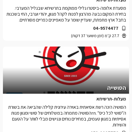
מסעדת אלומה-ביסטרו גלילי ממוקמת בתרשיחא שבגליל המערבי.
בחירת המקום נבעה מהרצון לפנות לקהל מגוון, יהודי וערבי, החי בשכנות
בחבל ארץ מתפתח, שעדיין שומר על מאפיינים כפריים מסורתיים.
04-9574477
27.7 ק״מ (זמן משוער 37 דקות)
הסושייה
מעלות-תרשיחא
הסושיה הינה רשת אסיאתית באוירה עירונית קלילה שהביאה את בשורת
ה"סושי לכל כיס" .rnהסושיה מתמחה במשלוחים של סושי ומגוון מנות
אסייתיות במגוון טעמים, במחירים נוחים ונגישים מבלי לוותר על הטעם
והשירות.