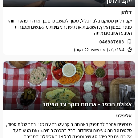
ייקב דלתון
דלתון
יקב דלתון ממוקם בלב הגליל, סמוך למושב כרם בן זמרה היפהפה. זוהי
פנינה בצפון הארץ, השואבת את גישת המצוינות מהאנשים וממנחות
הטבע הסובבים אותה
046987683
18.4 ק״מ (זמן משוער 22 דקות)
אצולת הכפר - ארוחת בוקר עד הצימר
אליפלט
מזמינים אתכם להתפנק בארוחת בוקר עשירה עם מגוון רחב של תוספות,
סלטים וגבינות טעימות ומיוחדות. הכל בהכנה ביתית.rnאנו מגיעים עד
אליכם עם סל פיקניק עשיר ומפנק לכל אזור אליפלט והסביבה.