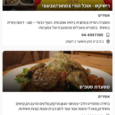
רישיקש - אוכל הודי צמחוני/טבעוני
אמירים
מסעדה הודית צמחונית ביתית אותנטית. השף ההודי – סונו - דמות ציורית
במיוחד. בתפריט מאכלים מהמטבח של צפון הודו
04-6987385
0.1 ק״מ (זמן משוער 1 דקות)
מסעדת סטפ'ס
אמירים
בחירה מתפריט חלבי-צמחוני מגוון.מרקים,סלטים מרעננים,קישים
מיוחדים,מאכלי פסטה ועוד ועוד.לחם הבית ומנות קינוח מיוחדות.