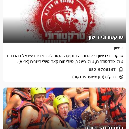
טרקטורוני דישון
דישון
טרקטורוני דישון היא החברה הוותיקה והמובילה במדינת ישראל בהדרכת
טיולי טרקטורונים, טיולי ריינג'ר, טיולי תום קאר וטיולי רייזרים (RZR).
052-9706147
33 ק״מ (זמן משוער 35 דקות)
רפטינג נהר הירדן