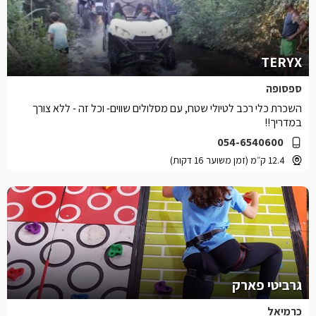
TERYX
ספסופה
השכרת כלי רכב לטיולי שטח, עם מסלולים שווים- וכל זה - ללא צורך
במדריך!!
054-6540600
12.4 ק״מ (זמן משוער 16 דקות)
גרביטי פארק
כרמיאל