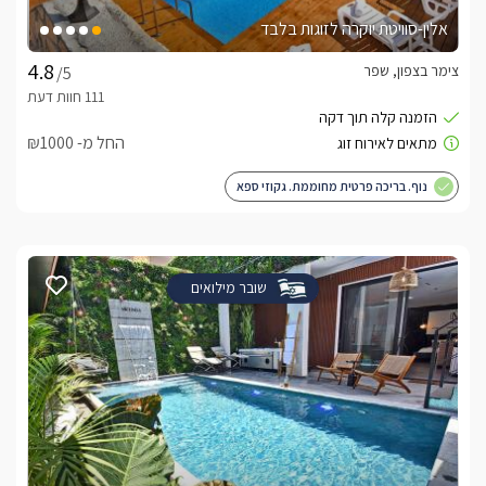
אלין-סוויטת יוקרה לזוגות בלבד
צימר בצפון, שפר
/5
החל מ- ₪1000
נוף. בריכה פרטית מחוממת. גקוזי ספא
שובר מילואים