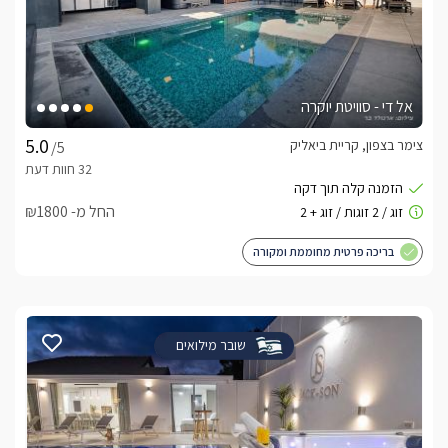
אל די - סוויטת יוקרה
צימר בצפון, קריית ביאליק
/5
החל מ- ₪1800
בריכה פרטית מחוממת ומקורה
שובר מילואים