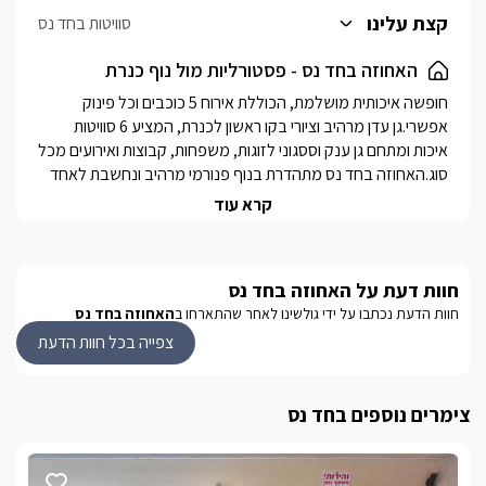
הנוף המרהיב לכנרת הסמוכה.
קצת עלינו
סוויטות בחד נס
האחוזה בחד נס - פסטורליות מול נוף כנרת
חופשה איכותית מושלמת, הכוללת אירוח 5 כוכבים וכל פינוק 
אפשרי.גן עדן מרהיב וציורי בקו ראשון לכנרת, המציע 6 סוויטות 
איכות ומתחם גן ענק וססגוני לזוגות, משפחות, קבוצות ואירועים מכל 
סוג.האחוזה בחד נס מתהדרת בנוף פנורמי מרהיב ונחשבת לאחד 
ממתחמי האירוח האקסקלוסיביים והנודעים ביותר בצפון. הסוויטות 
קרא עוד
בעיצוב יוקרתי במיוחד, משלבים בין הנאות "החיים הטובים" לאווירה 
כפרית חמימה ונוסטלגית. כל אחת מהסוויטות נמצאת בגישה נוחה 
אל מתקני המתחם וכוללות מרפסות נוף פרטיות וגינות נוי 
חוות דעת על האחוזה בחד נס
מושקעות. במרכז הגן של האחוזה ממוקמת בריכת שחייה ענקית 
חוות הדעת נכתבו על ידי גולשינו לאחר שהתארחו ב
האחוזה בחד נס
מפסיפס כחול - מחוממת ומקורה היטב בחורף, בטיחותית לילדים 
ועומדת בכל תקני משרד הבריאות. לצידה ניצבים בר אירוח הכולל 
צפייה בכל חוות הדעת
מגוון פינוקים חופשיים לאורחים במהלך החופשה, חדר אוכל גדול 
עם מטבח מאובזר לכל סוגי הבישולים, מתקן גריל וטאבון מקצועי 
צימרים נוספים בחד נס
ושפע פינות ישיבה יוקרתיות מול הנוף.חלקה העליון של האחוזה הינו 
מרכז ספא טיפולים מקצועי ומגוון, המציע חדרי טיפולים מפנקים, 
ספא זרמים מקורה ומחמם, סאונה יבשה איכותית ושולחנות משחק.