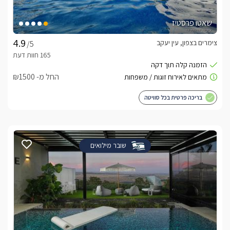
שאטו פרסטיז
צימרים בצפון, עין יעקב
/5
החל מ- ₪1500
בריכה פרטית בכל סוויטה
שובר מילואים