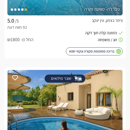
פברז’ה- סוויטת יוקרה
צימר בצפון, עין יעקב
/5
החל מ- ₪1800
בריכה מחוממת מקורה וגקוזי ספא
שובר מילואים