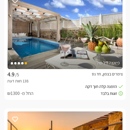
לחצו כאן
פיאצה דל סול
צימרים בצפון, חד נס
/5
החל מ- ₪1300