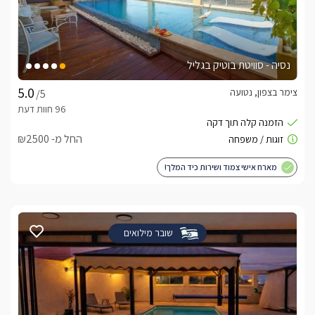
נסיה - סוויטת בוטיק בגליל
צימר בצפון, נטועה
/5
החל מ- ₪2500
מארח אישי צמוד ושירות כיד המלך!
שובר מילואים