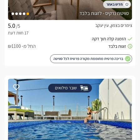
סוויטות נרקיס - לזוגות בלבד
צימרים בצפון, עין יעקב
/5
החל מ- ₪1100
בריכה פרטית מחוממת מקורה פרטית לכל סוויטה
שובר מילואים