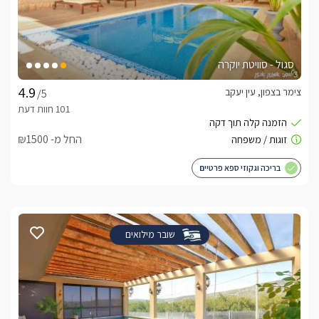
סגול - סוויטת יוקרה
צימר בצפון, עין יעקב
/5
החל מ- ₪1500
בריכה וגקוזי ספא פרטיים
שובר מילואים