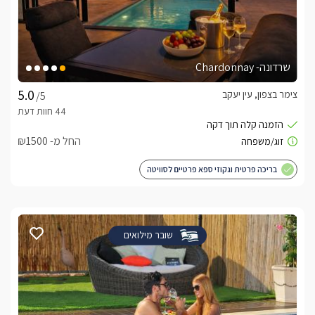
שרדונה- Chardonnay
צימר בצפון, עין יעקב
/5
החל מ- ₪1500
בריכה פרטית וגקוזי ספא פרטיים לסוויטה
שובר מילואים