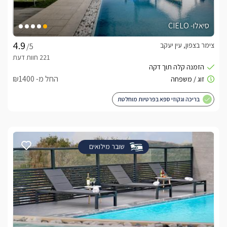
סיאלו- CIELO
צימר בצפון, עין יעקב
/5
החל מ- ₪1400
בריכה וגקוזי ספא בפרטיות מוחלטת
שובר מילואים