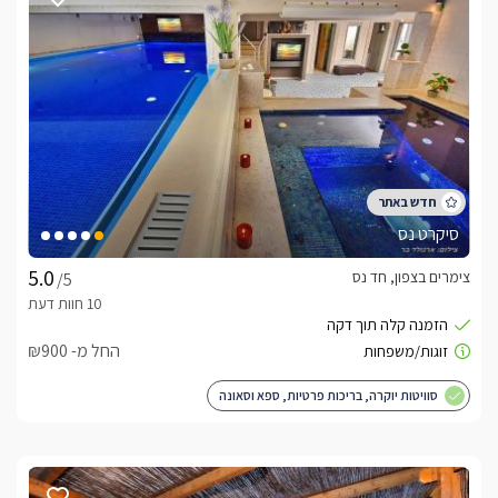
נוף יפהפה מקיף את האחוזה
תחושת הרוגע והפרטיות שבאחוזה איננה מקרית. המתחם שוכן בקו 
האחרון ביישוב, בתוך נופי הסביבה ובתצפית משגעת אל הכנרת. מן 
המפלסים העליונים של האחוזה ניתן לראות את כרי הדשא 
הנרחבים, המושבים הנוספים באופק ואת הכנרת בשיא תפארתה. 
חוויית ספא מדהימה לחורף
סיקרט נס
האחוזה בחד נס מקפידה על רף גבוה גם בעונת החורף. האורחים 
נהנים מבריכה מקורה היטב ומחוממת לטמפרטורה גבוהה, מתחם 
צימרים בצפון, חד נס
/5
ספא חם ומפנק הכולל ג'קוזי ספא זרמים ומתקני סאונות יבשות, 
מצעי פוך יוקרתיים ושתייה חמה למשך כל השהות. 
החל מ- ₪900
כלול באירוח
סוויטות יוקרה, בריכות פרטיות, ספא וסאונה
לינה ,בנוסף בכל סוויטה יין משובח, מים מינרליים, שתייה חמה, 
מגבות גוף, חלוקים, נעלי ספא, סבון נוזלי ותמרוקי רחצה. בבר 
המתחם תיהנו חופשי מקפסולות במגוון טעמים למכונת האספרסו, 
פירות, עוגיות, מכונת ברד וכיבודים נוספים.