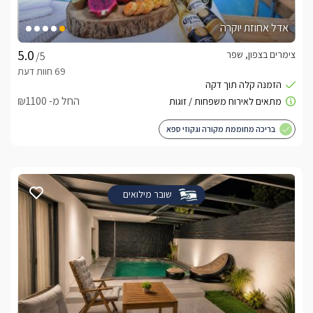
אדל אחוזת יוקרה
צימרים בצפון, שפר
/5
החל מ- ₪1100
בריכה מחוממת מקורה וגקוזי ספא
שובר מילואים