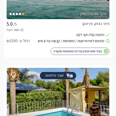
שקד סוויטת בוטיק
צימר בצפון, עין יעקב
/5
החל מ- ₪1500
גקוזי ספא מפנק ובריכה מחוממת ומקורה
שובר מילואים