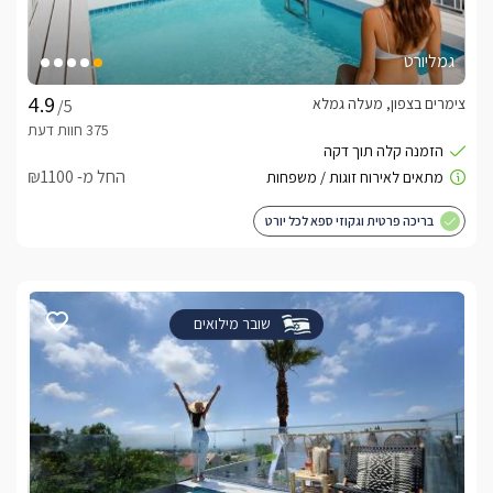
גמליורט
צימרים בצפון, מעלה גמלא
/5
החל מ- ₪1100
בריכה פרטית וגקוזי ספא לכל יורט
שובר מילואים