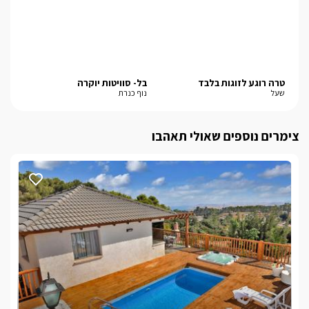
טרה רוגע לזוגות בלבד
בל- סוויטות יוקרה
אח
שעל
נוף כנרת
יער
צימרים נוספים שאולי תאהבו