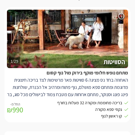
הסוויטות
1/29
מתחם נופש חלומי מוקף בירוק מול נוף קסום
האחוזה בחד נס מציגה 6 סוויטות פאר מרשימות לצד בריכה חיצונית
מדוגמת ומתחם ספא מושלם, נוף פתוח ומרהיב אל הכנרת, שולחנות
פינג פונג וסנוקר, מתחם ארוחות עם מטבח צמוד לבישולים מכל סוג, בר
מפנק בו יוגשו לכם מגוון פינוקים טעימים, שפע פינות ישיבה יוקרתיות
בריכה מחוממת ומקורה 32 מעלות בחורף
₪990
וצמחייה משגעת. כל סוויטה הינה ברמת 5 כוכבים, משלבת בין עיצוב
גקוזי ספא מקורה
כפרי רומנטי לבין כל התפנוקים האפשריים: מיטות ענק בעלות מזרנים
קו ראשון לנוף
אורתופדיים, שני מסכי TV גדולים עם FULL HD, סלון משובח עם ספה
נפתחת לילדים, מטבחון מאובזר ומרפסת פרטית מוקפת גינון ונוי מול