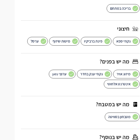
בריכה במתחם
חיצוני
גקוזי ספא
פינת ברביקיו
מיטות שיזוף
ערסל
מה יש בפנים?
מיזוג אויר
גקוזי ענק בחדר
ערוצי yes
אינטרנט אלחוטי
מה יש במטבח?
מטבחון בסוויטה
מה יש בנוסף?