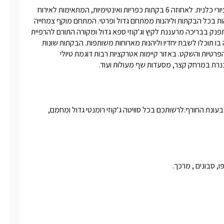
7 דקות נסיעה מפרידות בין הכנרת לאחוזת רעיה השוכנת במושב הציורי כלנית. לאחוזה 6 בקתות כפריות ואינטימיות, המתאימות לאירוח 
זוגי או משפחתי עד 2 ילדים בכל בקתה. משפחות וקבוצות יוכלו לשהות בכל הבקתות וליהנות ממתחם גדול ופרטי. המתחם מוקף צמחייה 
טבעית גבוהה לשמירה מרבית על פרטיות האורחים ובתוכו תוכלו להתפנק בבריכה מרעננת לקיץ וג'קוזי ספא גדול ומקורה התורם להרפיית 
השרירים ולרגיעה. בנוסף, עומד לרשותכם מתחם ישיבה גדול ומקורה בו תוכלו לשבת יחדיו וליהנות מארוחות משותפות. הבקתות שונות 
בעיצובן ופזורות על פני הגן, כך שלכל הנופשים מתאפשרת תחושת הפרטיות והשקט. באזור קיימות אטרקציות רבות דוגמת טיולי 
הכנרת במרחק קצר, מסעדות שף מעולות ועוד. 
בחורף תוכלו ליהנות מג'קוזי ספא זרמים ענק ומקורה - מחומם היטב בעונת החורף.לרשותכם בכל סוויטה ג'קוזי רומנטי גדול ומחמם, 
 סבונים , מרכך.