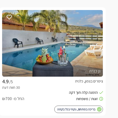
גן כנרת
צימרים בצפון, כלנית
/5
החל מ- ₪700
בריכה במתחם, גקוזי בכל בקתה