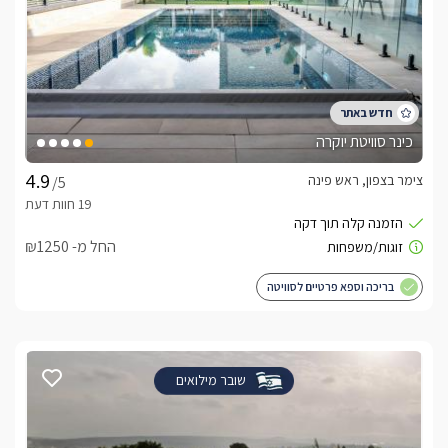
כינר סוויטת יוקרה
צימר בצפון, ראש פינה
/5
החל מ- ₪1250
בריכה וספא פרטיים לסוויטה
שובר מילואים