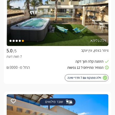
וילה גליתא
צימר בצפון, עין יעקב
/5
החל מ- ₪3000
וילה מפנקת עם 7 חדרי שינה
שובר מילואים