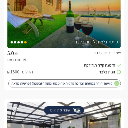
סוויטה גלילית לזוגות בלבד
צימר בצפון, עבדון
/5
החל מ- ₪1500
סוויטה יחידה במתחם | בריכה פרטית מחוממת ומקורה (בעונה) | פרטיות מלאה
| מותאם לציבור הדתי
שובר מילואים