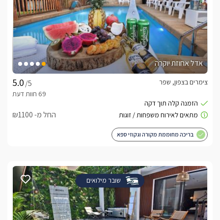
אדל אחוזת יוקרה
צימרים בצפון, שפר
/5
החל מ- ₪1100
בריכה מחוממת מקורה וגקוזי ספא
שובר מילואים