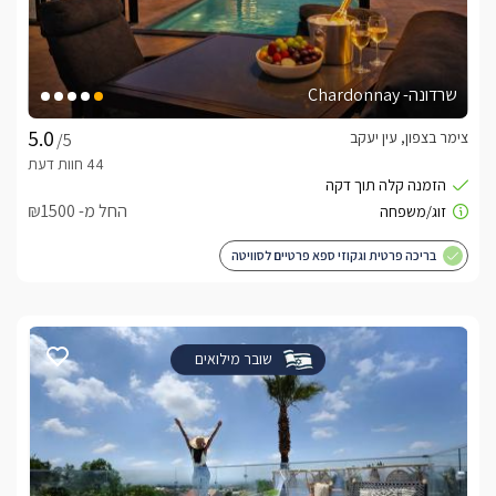
שרדונה- Chardonnay
צימר בצפון, עין יעקב
/5
החל מ- ₪1500
בריכה פרטית וגקוזי ספא פרטיים לסוויטה
שובר מילואים