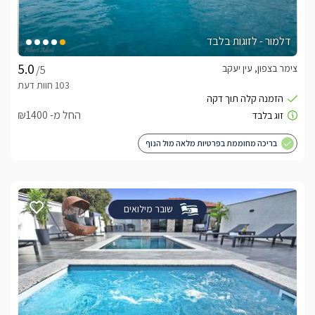
בנוסף לארוחת הבוקר העשירה שמוגשת לכם, ניתן ליהנות ממבחר 
ארוחות שף-גורמה פרטיות ורומנטיות לבחירתכם בכל שעות היום. 
דלמור - לזוגות בלבד
צימר בצפון, עין יעקב
/5
לצפייה באטרקציות ומסעדות בקרבת אחוזת דוריתא -
לחצו כאן
החל מ- ₪1400
בריכה מחוממת בפרטיות מלאה מול הנוף
שובר מילואים