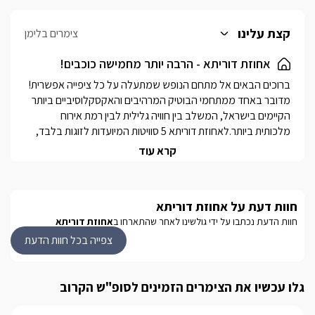
קצת עלינו
צימרים בלימן
אחוזת דוריתא - הרבה יותר מחמישה כוכבים!
ברוכים הבאים אל מתחם הנופש שמתעלה על כל ציפייה אפשרית! 
מדובר באחד ממתחמי הבוטיק המרהיבים והאקסקלוסיביים ביותר 
הקיימים בישראל, המשלב בין חוויה גלילית לבין רמת אירוח 
מלכותית ביותר.לאחוזת דוריתא 5 סוויטות המיועדות לזוגות בלבד, 
כל אחת משתרעת על פני שטח פנים עצום בעיצוב קלאסי מוקפד 
קרא עוד
ויפהפה. בנוסף מוצע למתארחים בסוויטות המזרחיות מתחם גן פרטי 
ומושקע ביותר הכולל בריכת שחייה מרוצפת פסיפס ולצידה ג'קוזי 
ספא זרמים גדול ומזמין. אורחי הסוויטות המערביות יזכו ליהנות 
חוות דעת על אחוזת דוריתא
מפינת גן קסומה אותה הן חולקות, כאשר בתוכה מסתתר ג'קוזי ספא 
חוות הדעת נכתבו על ידי גולשינו לאחר שהתארחו ב
אחוזת דוריתא
זרמים מפואר. עוד לכל זוג מצפים זוג אופניים בגן הסוויטה, איתם 
ניתן לטייל בסביבה ולהגיע לחוף אכזיב הסמוך. הגנים הגדולים 
צפייה בכל חוות הדעת
והמרשימים של אחוזת דוריתא כוללים בנוסף בריכת שחייה בנויה 
וענקית להנאתם של כלל האורחים ולצידה אזור ספא יוקרתי הכולל 
גלו עכשיו את הצימרים הזמינים לסופ"ש הקרוב
ג'קוזי ספא ענק ולאונג' אירוח מפואר, חדר כושר איכותי מקורה 
וממוזג, שולחנות פינג פונג וסנוקר ושבילי הליכה פסטורליים 