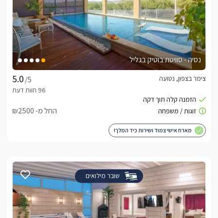
נסיה - סוויטת בוטיק בגליל
צימר בצפון, נטועה
/5
החל מ- ₪2500
מארח אישי צמוד ושירות כיד המלך!
שובר מילואים