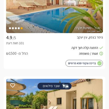
סגול - סוויטת יוקרה
צימר בצפון, עין יעקב
/5
החל מ- ₪1500
בריכה וגקוזי ספא פרטיים
שובר מילואים