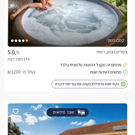
קסם השני
צימרים בצפון, רמות
/5
החל מ- ₪1200
גקוזי ספא פרטי לכל בקתה מול נוף ישיר לכנרת
שובר מילואים