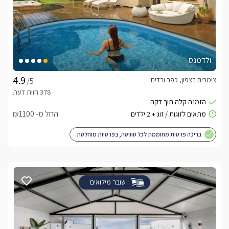
ולדמנס
צימרים בצפון, כפר ורדים
/5
החל מ- ₪1100
בריכה פרטית מחוממת לכל סוויטה, בפרטיות מוחלטת.
שובר מילואים