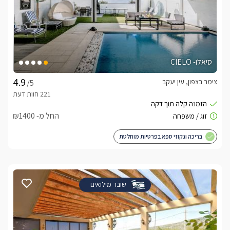
סיאלו- CIELO
צימר בצפון, עין יעקב
/5
החל מ- ₪1400
בריכה וגקוזי ספא בפרטיות מוחלטת
שובר מילואים