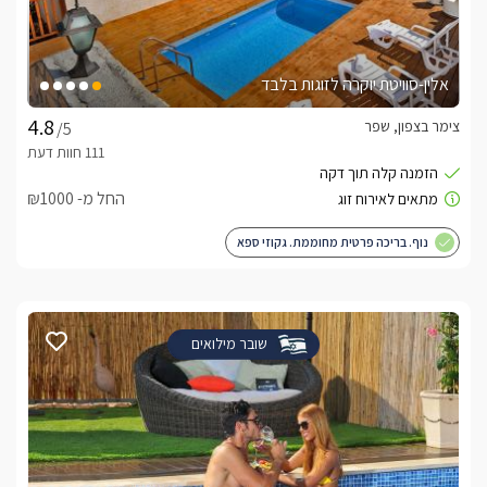
אלין-סוויטת יוקרה לזוגות בלבד
צימר בצפון, שפר
/5
החל מ- ₪1000
נוף. בריכה פרטית מחוממת. גקוזי ספא
שובר מילואים