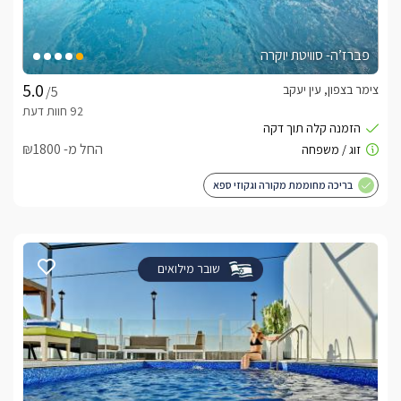
פברז’ה- סוויטת יוקרה
צימר בצפון, עין יעקב
/5
החל מ- ₪1800
בריכה מחוממת מקורה וגקוזי ספא
שובר מילואים