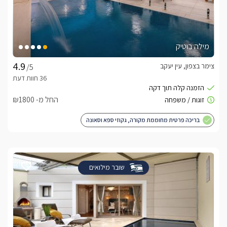
מילה בוטיק
צימר בצפון, עין יעקב
/5
החל מ- ₪1800
בריכה פרטית מחוממת מקורה, גקוזי ספא וסאונה
שובר מילואים