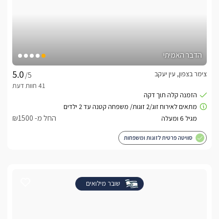
הדבר האמיתי
צימר בצפון, עין יעקב
/5
החל מ- ₪1500
סוויטה פרטית לזוגות ומשפחות
שובר מילואים