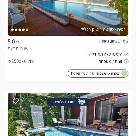
נסיה - סוויטת בוטיק בגליל
צימר בצפון, נטועה
/5
החל מ- ₪2500
מארח אישי צמוד ושירות כיד המלך!
שובר מילואים