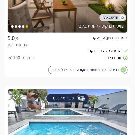
סוויטות נרקיס - לזוגות בלבד
צימרים בצפון, עין יעקב
/5
החל מ- ₪1100
בריכה פרטית מחוממת מקורה פרטית לכל סוויטה
שובר מילואים