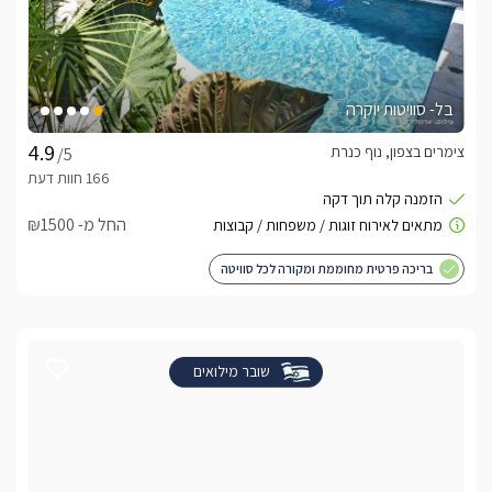
בל- סוויטות יוקרה
צימרים בצפון, נוף כנרת
/5
החל מ- ₪1500
בריכה פרטית מחוממת ומקורה לכל סוויטה
שובר מילואים