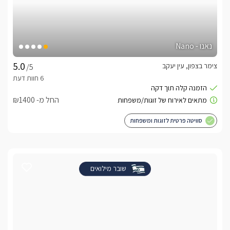
נאנו - Nano
צימר בצפון, עין יעקב
/5
החל מ- ₪1400
סוויטה פרטית לזוגות ומשפחות
שובר מילואים