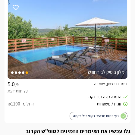
ארוחות ועיסויים
בהזמנה מראש ובתוספת תשלום תוכלו ליהנות:*ארוחות 
שף*עיסויים איכותיים ומפנקים*קישוטי חדר לאירועים מיוחדים
לצפייה באטרקציות ומסעדות בקרבת אחוזה על המים -
לחצו כאן
מלון בוטיק לב החורש
צימרים בצפון, שומרה
/5
החל מ- ₪1100
נוף פתוח מרהיב. גקוזי בכל בקתה
גלו עכשיו את הצימרים הזמינים לסופ"ש הקרוב