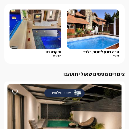
טרה רוגע לזוגות בלבד
סיקרט נס
אד
שעל
חד נס
ראש
צימרים נוספים שאולי תאהבו
שובר מילואים