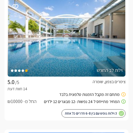
אספרסו, בר מים, מקרר, מיקרוגל, כלי הגשה, סירים, קומקום 
חשמלי, כיריים חשמליות, סלון ענק עם פינות ישיבה מרהיבות 
ונוחות, טלוויזית 60 אינץ' עם מערכת קולנוע ביתית, שולחן סנוקר 
ענק ומרשים ביופיו, בחצר הוילה תוכלו למצוא: גינה פסטורלית 
ומטופחת, פינות ישיבה נוחות, מיטות שיזוף, ג'קוזי ספא, בריכה 
ענקית צלולה ומרעננת, משחקי ילדים, שולחן פינג פונג.
מתחם הגן היוקרתי עם הבריכה המרעננת
בחצר הוילה תיהנו מגינה ענקית מטופחת ביופיה עם בריכה ענקית 
צלולה במתחם, עצים ומרווח גדול, פינות ישיבה מרהיבות ונוחות, 
וילות לב החורש
ערסל משובח ונוח, מיטות שיזוף נוחות ומפנקות, ג'קוזי ספא ענק אל 
מול נוף ירוק ומקסים ביופיו, פינת ברביקיו, משחקים לילדים, שולחן 
צימרים בצפון, שומרה
/5
פינג פונג גדול ומרשים. 
החל מ- ₪10000
כלול באירוח
בהגיעכם אל אחוזה על המים האירוח יכלול: חלב, קפסולות למכונת 
3 וילות נופש עם בין 6-8 חדרים כל אחת
האספרסו, סבונים ומוצרי טואלטיקה, שמפניה. 