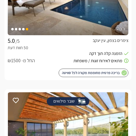
ורונה
צימרים בצפון, עין יעקב
/5
החל מ- ₪1500
בריכה פרטית מחוממת מקורה לכל סוויטה
שובר מילואים