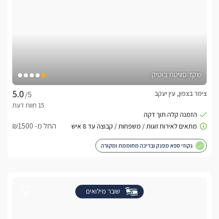
שקד סוויטת בוטיק
צימר בצפון, עין יעקב
/5
החל מ- ₪1500
גקוזי ספא מפנק ובריכה מחוממת ומקורה
שובר מילואים