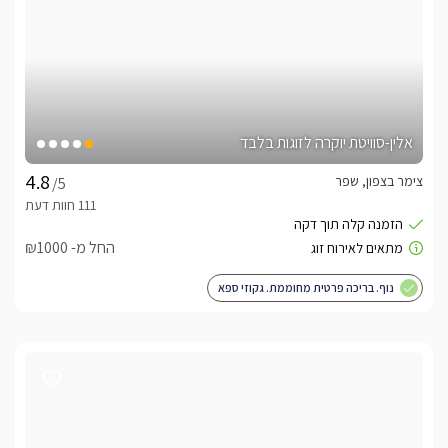
אלין-סוויטת יוקרה לזוגות בלבד
צימר בצפון, שפר
/5
החל מ- ₪1000
נוף. בריכה פרטית מחוממת. גקוזי ספא