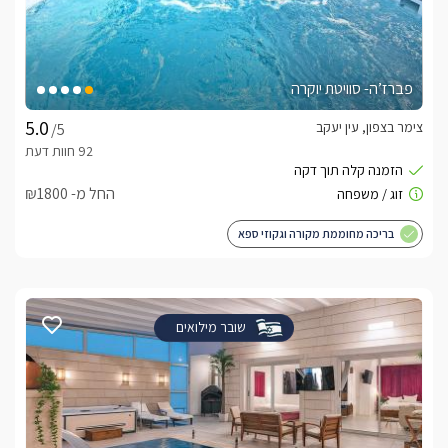
פברז’ה- סוויטת יוקרה
צימר בצפון, עין יעקב
/5
החל מ- ₪1800
בריכה מחוממת מקורה וגקוזי ספא
שובר מילואים