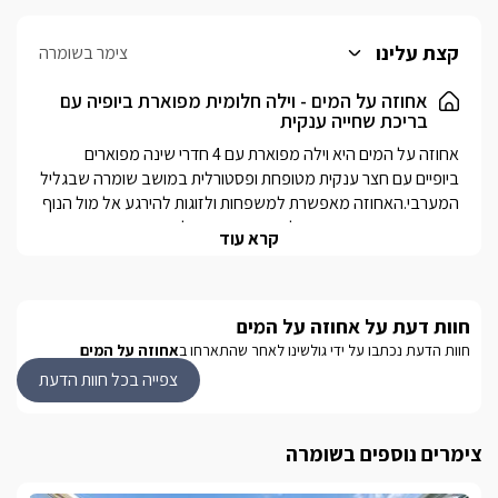
קצת עלינו
צימר בשומרה
אחוזה על המים - וילה חלומית מפוארת ביופיה עם
בריכת שחייה ענקית
אחוזה על המים היא וילה מפוארת עם 4 חדרי שינה מפוארים 
ביופיים עם חצר ענקית מטופחת ופסטורלית במושב שומרה שבגליל 
המערבי.האחוזה מאפשרת למשפחות ולזוגות להירגע אל מול הנוף 
המרהיב הירוק והמרגיע של מושב שומרה, וליהנות מחופשה ייחודית 
קרא עוד
קסומה ומרגיעה. 
מבט פנים
חוות דעת על אחוזה על המים
חוות הדעת נכתבו על ידי גולשינו לאחר שהתארחו ב
אחוזה על המים
אחוזה על המים הינה פרטית ומאפשרת למשפחות וזוגות ליהנות 
מחופשה חלומית ומהנה במיוחד עם בריכת שחייה מפנקת. באחוזה 
צפייה בכל חוות הדעת
ישנם 4 חדרי שינה מרווחים וגדולים שבכל אחד מהם תוכלו למצוא: 
מיטה זוגית גדולה ומפנקת, מסך טלוויזיה LCD, מיזוג אוויר, חדרי 
רחצה מפנקים ומופרדים, בוילה עצמה קיימים פינת אוכל נוחה 
צימרים נוספים בשומרה
וגדולה, מטבח מאובזר גדול ומרווח ביותר עם פינת קפה, מכונת 