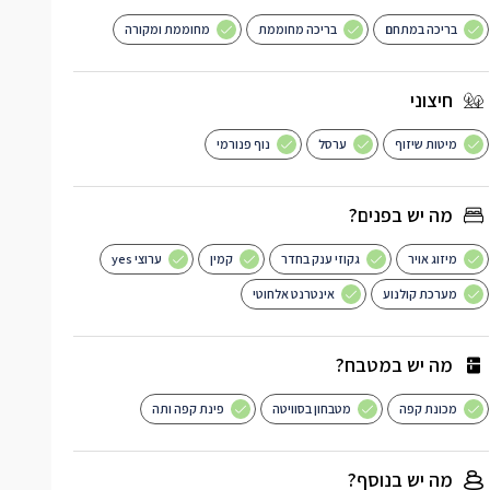
בריכה במתחם
בריכה מחוממת
מחוממת ומקורה
חיצוני
מיטות שיזוף
ערסל
נוף פנורמי
מה יש בפנים?
מיזוג אויר
גקוזי ענק בחדר
קמין
ערוצי yes
מערכת קולנוע
אינטרנט אלחוטי
מה יש במטבח?
מכונת קפה
מטבחון בסוויטה
פינת קפה ותה
מה יש בנוסף?