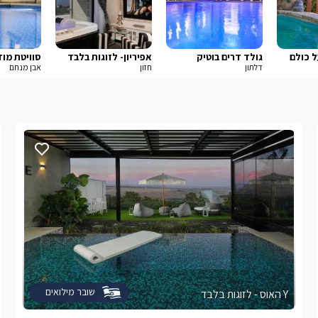
ל כולם
גולד דרים בוטיק
אפיריון- לזוגות בלבד
סוויטת מוד
דלתון
חזון
אבן מנחם
שובר מילואים
Y האוס - לזוגות בלבד