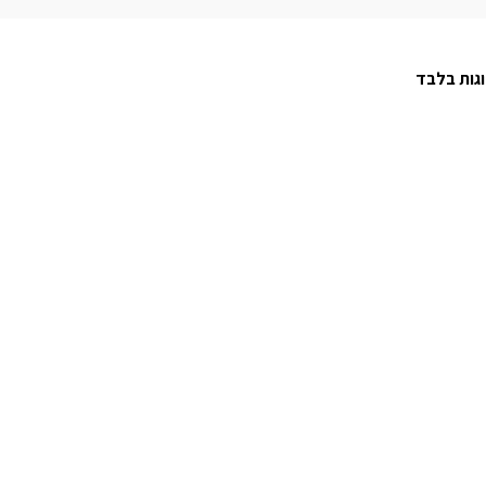
גות בלבד