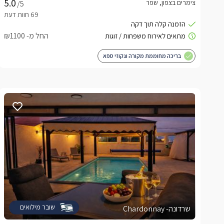
צימרים בצפון, שפר
/5
החל מ- ₪1100
בריכה מחוממת מקורה וגקוזי ספא
שובר מילואים
שרדונה- Chardonnay