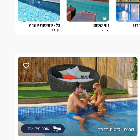
רנו
נוף קסום
בל- סוויטות יוקרה
יערה
נוף כנרת
שובר מילואים
דורנס - לזוגות בלבד