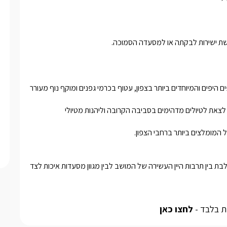
ת ישירות לבקתה או למסעדה הסמוכה. 
מושב כרם בן זמרה בו שוכנות הסוויטות, זוכה להשקיף על אחד הנופים היפים והמיוחדים ביותר בצפון, עטוף בכרמי גפנים ומוקף נוף מעורר 
כאן תוכלו ליהנות מתרבות יין עשירה הכוללת סיור ביקבים המקומיים, לצאת לטיולים מדהימים בסביבה הקרובה וליהנות מטיולי 
חובבי היין והרומנטיקה שביניכם יזכו לחוויה קולינרית מושלמת, המשלבת בין תרבות היין העשירה של המושב לבין מגוון מסעדות איכות לצד 
ת בלבד -
לחצו כאן