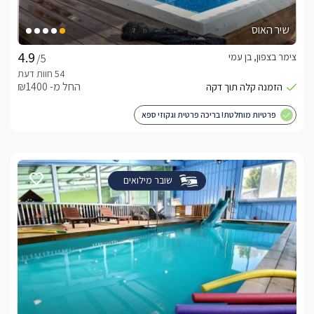
שיר האוס
צימר בצפון, בן עמי
/5
החל מ- ₪1400
פרטיות מוחלטת! בריכה פרטית וגקוזי ספא
שובר מילואים