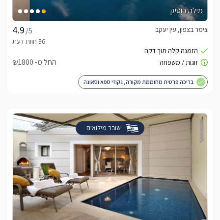
מילה בוטיק
צימר בצפון, עין יעקב
/5
החל מ- ₪1800
בריכה פרטית מחוממת מקורה, גקוזי ספא וסאונה
שובר מילואים