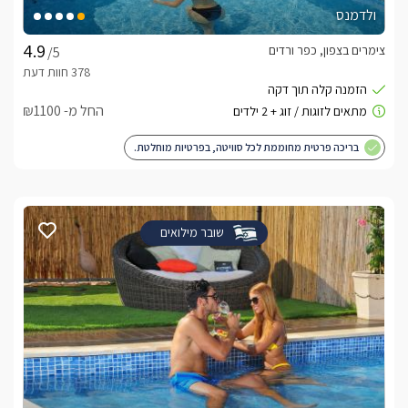
ולדמנס
צימרים בצפון, כפר ורדים
/5
החל מ- ₪1100
בריכה פרטית מחוממת לכל סוויטה, בפרטיות מוחלטת.
שובר מילואים