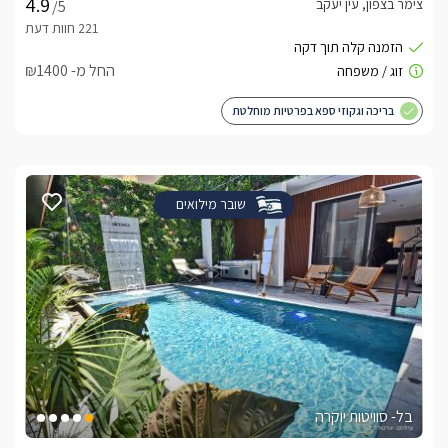
צימר בצפון, עין יעקב
/5
החל מ- ₪1400
בריכה וגקוזי ספא בפרטיות מוחלטת
שובר מילואים
בל- סוויטות יוקרה