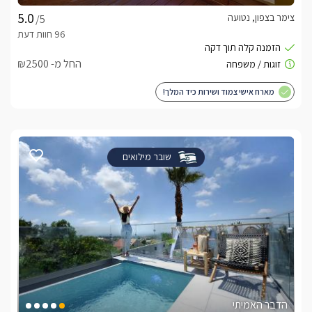
צימר בצפון, נטועה
/5
החל מ- ₪2500
מארח אישי צמוד ושירות כיד המלך!
שובר מילואים
הדבר האמיתי