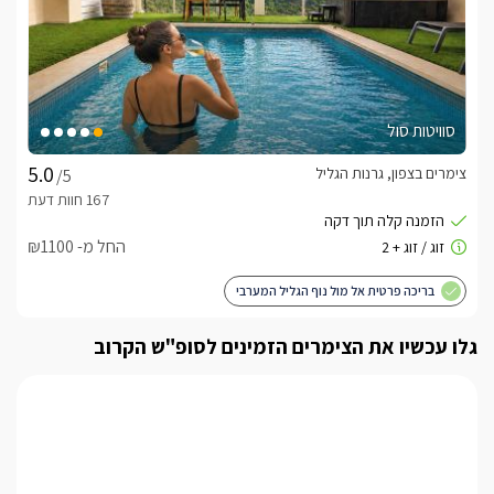
הסוויטות משפחתיות/ זוגיות ויקנו לכם את כל מה שתצטרכו על מנת 
להפוך את החופשה למושלמת.
מיקום
סוויטות סול
בסביבת המתחם  אטרקציות רבות דוגמת רכיבה על סוסים, מסלולי 
טיול, טיולי ג'יפים, מסעדות איכותיות, פארקים (ראש הנקרה, מערת 
צימרים בצפון, גרנות הגליל
/5
קשת, נחל בצת, אכזיב ועוד).
החל מ- ₪1100
ארוחות
ארוחת בוקר עשירה ומגוונת תוגש לכם למרפסת הנוף הפרטית 
בריכה פרטית אל מול נוף הגליל המערבי
בתיאום מראש ובתוספת תשלום.
גלו עכשיו את הצימרים הזמינים לסופ"ש הקרוב
חשוב לדעת
נא להימנע מהכנסת רמקולים , הפעלת קריוקי או מערכות שמע 
הבריכה פתוחה בין השעות 08:00-20:00. רחצה אחרי שעות 