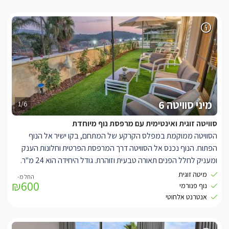
מיני סוויטה 6
1/6
סוויטה זוגית ואינטימית עם מרפסת נוף מיוחדת
הסוויטה ממוקמת במפלס הקרקע של המתחם, בקו ישיר אל הנוף
הפתוח. הנוף נכנס אל הסוויטה דרך המרפסת הפרטית וחלונות הענק
ומעניק לחלל הפנים תאורה טבעית וזוהרת. גודל היחידה הוא 24 מ"ר.
סוויטה אינטימית עם מיטה זוגית במראה קלאסי כאשר למולה הסלון,
מיטה זוגית
₪600
ולצידו המטבחון עם פינת קפה ומיני בר.פינות הישיבה הנוחות ושולחן
נוף פנורמי
קפה.
אנטרנט אלחוטי
בגן החיצוני שמשותף לכל הסוויטות תוכלו ליהנות מבריכת שחייה גדולה
ושפע פינות ישיבה המשקיפות אף הן אל הנוף.