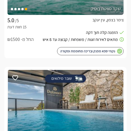
שקד סוויטת בוטיק
צימר בצפון, עין יעקב
/5
החל מ- ₪1500
גקוזי ספא מפנק ובריכה מחוממת ומקורה
שובר מילואים