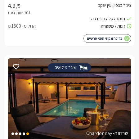
צימר בצפון, עין יעקב
/5
החל מ- ₪1500
בריכה וגקוזי ספא פרטיים
שובר מילואים
שרדונה- Chardonnay