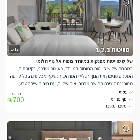
סוויטות 1,2,3
1/12
שלוש סוויטות מפנקות במיוחד צופות אל נוף חלומי
במתחם שלוש סוויטות מרווחות במיוחד, בעיצוב מודרני, נקי ופתוח,
המכניס פנימה את הנוף הגלילי המרהיב הנשקף מכל פינה. כל סוויטה
מתוכננת ליצירת תחושת מרחב, אור ושלווה, עם חיבור ישיר לטבע
שמסביב.
גקוזי
₪700
בחלל הפנימי תיהנו ממיטה זוגית גדולה ומפנקת, טלוויזיית ‎60‎ אינץ’,
נוף פנורמי
ספה זוגית נפתחת וג’קוזי בועות מפנק במיוחד, הממוקם לצד חלון רחב
מטבח מאובזר
ידיים הצופה אל צוקי נחל כזיב והנוף הירוק העוטף את האזור מכל כיוון.
לכל סוויטה מרפסת נוף פרטית ומרווחת, המאפשרת ליהנות מהנוף
הפתוח ומהאוויר הצלול בכל שעות היום.
בנוסף, בכל סוויטה מטבח מאובזר להכנת ארוחות קלות, הכולל כלים