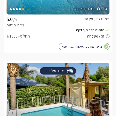
פברז’ה- סוויטת יוקרה
צימר בצפון, עין יעקב
/5
החל מ- ₪1800
בריכה מחוממת מקורה וגקוזי ספא
שובר מילואים