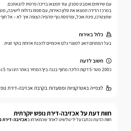
שתצטרכו, פינת אוכל, ומרפסת נוף יפהפיה הצופה איך לא – אל חוף 
כלול באירוח
בעל המתחם דואג למוצרי גלם איכותיים להכנת ארוחת בוקר זוגית.
חשוב לדעת
כ200 מטר-5 דקות הליכה מחוף בננה ביץ'.המחיר באתר הינו עד 5 נפשות .מעבר ל5 אורחים תוספת עבור אורח נוסף 50 ש"ח.
לצפייה באטרקציות ומסעדות בקרבת אכזיבה-דירת נופש
חוות דעת על אכזיבה-דירת נופש יוקרתית
חוות הדעת נכתבו על ידי גולשינו לאחר שהתארחו ב
אכזיבה-דירת נו