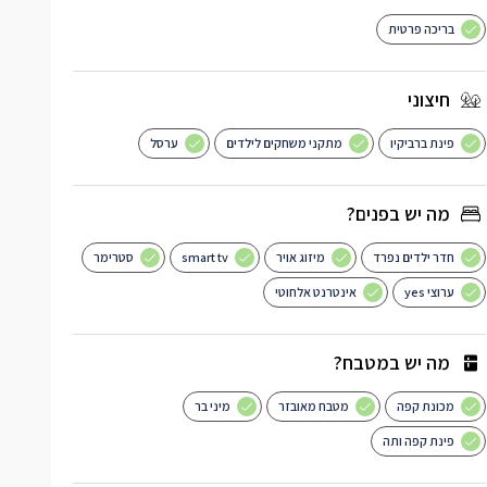
בריכה פרטית
חיצוני
פינת ברביקיו
מתקני משחקים לילדים
ערסל
מה יש בפנים?
חדר ילדים נפרד
מיזוג אויר
smart tv
סטרימר
ערוצי yes
אינטרנט אלחוטי
מה יש במטבח?
מכונת קפה
מטבח מאובזר
מיני בר
פינת קפה ותה