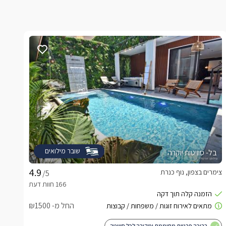
שובר מילואים
בל- סוויטות יוקרה
צימרים בצפון, נוף כנרת
/5
החל מ- ₪1500
בריכה פרטית מחוממת ומקורה לכל סוויטה