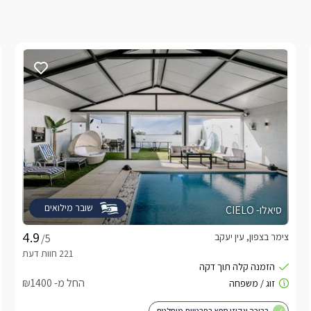
שובר מילואים
סיאלו- CIELO
צימר בצפון, עין יעקב
/5
החל מ- ₪1400
בריכה וגקוזי ספא בפרטיות מוחלטת